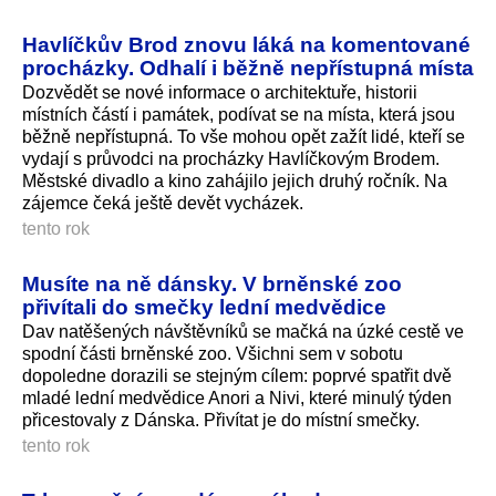
Havlíčkův Brod znovu láká na komentované
procházky. Odhalí i běžně nepřístupná místa
Dozvědět se nové informace o architektuře, historii
místních částí i památek, podívat se na místa, která jsou
běžně nepřístupná. To vše mohou opět zažít lidé, kteří se
vydají s průvodci na procházky Havlíčkovým Brodem.
Městské divadlo a kino zahájilo jejich druhý ročník. Na
zájemce čeká ještě devět vycházek.
tento rok
Musíte na ně dánsky. V brněnské zoo
přivítali do smečky lední medvědice
Dav natěšených návštěvníků se mačká na úzké cestě ve
spodní části brněnské zoo. Všichni sem v sobotu
dopoledne dorazili se stejným cílem: poprvé spatřit dvě
mladé lední medvědice Anori a Nivi, které minulý týden
přicestovaly z Dánska. Přivítat je do místní smečky.
tento rok