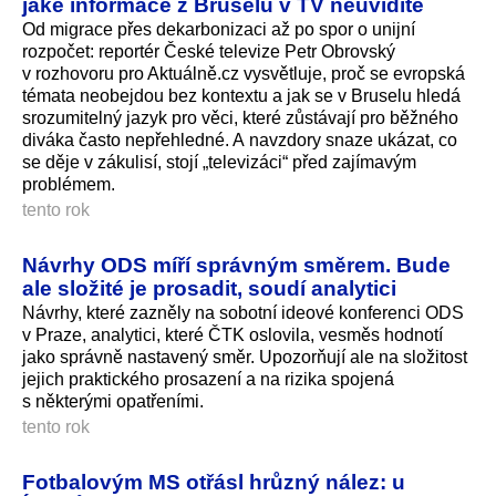
jaké informace z Bruselu v TV neuvidíte
Od migrace přes dekarbonizaci až po spor o unijní
rozpočet: reportér České televize Petr Obrovský
v rozhovoru pro Aktuálně.cz vysvětluje, proč se evropská
témata neobejdou bez kontextu a jak se v Bruselu hledá
srozumitelný jazyk pro věci, které zůstávají pro běžného
diváka často nepřehledné. A navzdory snaze ukázat, co
se děje v zákulisí, stojí „televizáci“ před zajímavým
problémem.
tento rok
Návrhy ODS míří správným směrem. Bude
ale složité je prosadit, soudí analytici
Návrhy, které zazněly na sobotní ideové konferenci ODS
v Praze, analytici, které ČTK oslovila, vesměs hodnotí
jako správně nastavený směr. Upozorňují ale na složitost
jejich praktického prosazení a na rizika spojená
s některými opatřeními.
tento rok
Fotbalovým MS otřásl hrůzný nález: u