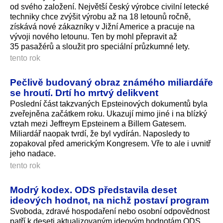
od svého založení. Největší český výrobce civilní letecké
techniky chce zvýšit výrobu až na 18 letounů ročně,
získává nové zákazníky v Jižní Americe a pracuje na
vývoji nového letounu. Ten by mohl přepravit až
35 pasažérů a sloužit pro speciální průzkumné lety.
tento rok
Pečlivě budovaný obraz známého miliardáře
se hroutí. Drtí ho mrtvý delikvent
Poslední část takzvaných Epsteinových dokumentů byla
zveřejněna začátkem roku. Ukazují mimo jiné i na blízký
vztah mezi Jeffreym Epsteinem a Billem Gatesem.
Miliardář naopak tvrdí, že byl vydírán. Naposledy to
zopakoval před americkým Kongresem. Vře to ale i uvnitř
jeho nadace.
tento rok
Modrý kodex. ODS představila deset
ideových hodnot, na nichž postaví program
Svoboda, zdravé hospodaření nebo osobní odpovědnost
patří k deseti aktualizovaným ideovým hodnotám ODS,