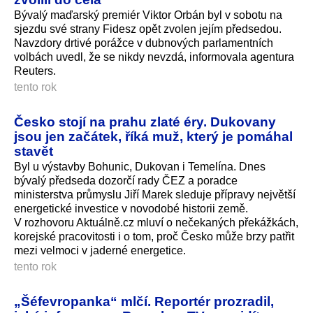
Bývalý maďarský premiér Viktor Orbán byl v sobotu na
sjezdu své strany Fidesz opět zvolen jejím předsedou.
Navzdory drtivé porážce v dubnových parlamentních
volbách uvedl, že se nikdy nevzdá, informovala agentura
Reuters.
tento rok
Česko stojí na prahu zlaté éry. Dukovany
jsou jen začátek, říká muž, který je pomáhal
stavět
Byl u výstavby Bohunic, Dukovan i Temelína. Dnes
bývalý předseda dozorčí rady ČEZ a poradce
ministerstva průmyslu Jiří Marek sleduje přípravy největší
energetické investice v novodobé historii země.
V rozhovoru Aktuálně.cz mluví o nečekaných překážkách,
korejské pracovitosti i o tom, proč Česko může brzy patřit
mezi velmoci v jaderné energetice.
tento rok
„Šéfevropanka“ mlčí. Reportér prozradil,