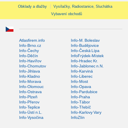
Obklady a dlažby
Vysílačky, Radiostanice, Sluchátka
Vybavení obchodů
Atlasfirem.info
Info-M. Boleslav
Info-Brno.cz
Info-Budějovice
Info-Čechy
Info-Česká Lípa
Info-Děčín
InfoFrýdek-Místek
Info-Havířov
Info-Hradec Kr.
Info-Chomutov
Info-Jablonec n.N.
Info-Jihlava
Info-Karviná
Info-Kladno
Info-Liberec
Info-Morava
Info-Most
Info-Olomouc
Info-Opava
Info-Ostrava
Info-Pardubice
Info-Plzeň
Info-Praha
Info-Přerov
Info-Tábor
Info-Teplice
Info-Třebíč
Info-Ústí n.L.
Info-Karlovy Vary
Info-Vysočina
InfoZlín