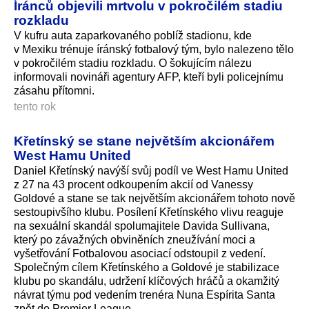
Íránců objevili mrtvolu v pokročilém stadiu
rozkladu
V kufru auta zaparkovaného poblíž stadionu, kde
v Mexiku trénuje íránský fotbalový tým, bylo nalezeno tělo
v pokročilém stadiu rozkladu. O šokujícím nálezu
informovali novináři agentury AFP, kteří byli policejnímu
zásahu přítomni.
tento rok
Křetínský se stane největším akcionářem
West Hamu United
Daniel Křetínský navýší svůj podíl ve West Hamu United
z 27 na 43 procent odkoupením akcií od Vanessy
Goldové a stane se tak největším akcionářem tohoto nově
sestoupivšího klu­bu. Posílení Křetínského vlivu reaguje
na sexuální skandál spolumajitele Davida Sullivana,
který po závažných obviněních zneužívání moci a
vyšetřování Fotbalovou asociací odstoupil z vedení.
Společným cílem Křetínského a Goldové je stabilizace
klubu po skandálu, udržení klíčových hráčů a okamžitý
návrat týmu pod vedením trenéra Nuna Espírita Santa
zpět do Premier League.