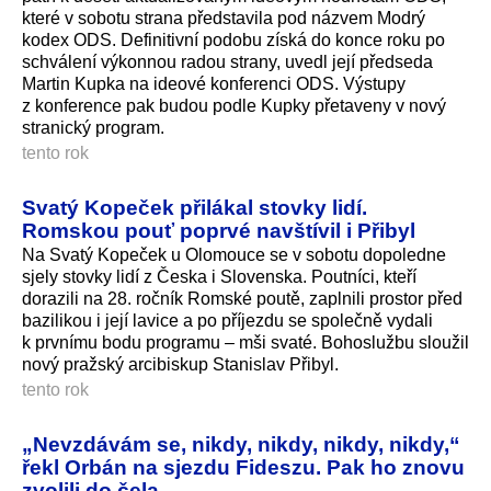
které v sobotu strana představila pod názvem Modrý
kodex ODS. Definitivní podobu získá do konce roku po
schválení výkonnou radou strany, uvedl její předseda
Martin Kupka na ideové konferenci ODS. Výstupy
z konference pak budou podle Kupky přetaveny v nový
stranický program.
tento rok
Svatý Kopeček přilákal stovky lidí.
Romskou pouť poprvé navštívil i Přibyl
Na Svatý Kopeček u Olomouce se v sobotu dopoledne
sjely stovky lidí z Česka i Slovenska. Poutníci, kteří
dorazili na 28. ročník Romské poutě, zaplnili prostor před
bazilikou i její lavice a po příjezdu se společně vydali
k prvnímu bodu programu – mši svaté. Bohoslužbu sloužil
nový pražský arcibiskup Stanislav Přibyl.
tento rok
„Nevzdávám se, nikdy, nikdy, nikdy, nikdy,“
řekl Orbán na sjezdu Fideszu. Pak ho znovu
zvolili do čela