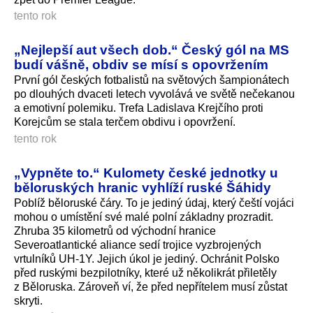
tento rok
„Nejlepší aut všech dob.“ Český gól na MS
budí vášně, obdiv se mísí s opovržením
První gól českých fotbalistů na světových šampionátech
po dlouhých dvaceti letech vyvolává ve světě nečekanou
a emotivní polemiku. Trefa Ladislava Krejčího proti
Korejcům se stala terčem obdivu i opovržení.
tento rok
„Vypněte to.“ Kulomety české jednotky u
běloruských hranic vyhlíží ruské Šáhidy
Poblíž běloruské čáry. To je jediný údaj, který čeští vojáci
mohou o umístění své malé polní základny prozradit.
Zhruba 35 kilometrů od východní hranice
Severoatlantické aliance sedí trojice vyzbrojených
vrtulníků UH-1Y. Jejich úkol je jediný. Ochránit Polsko
před ruskými bezpilotníky, které už několikrát přiletěly
z Běloruska. Zároveň ví, že před nepřítelem musí zůstat
skryti.