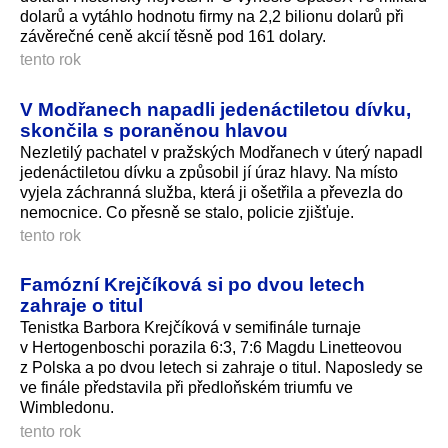
dolarů a vytáhlo hodnotu firmy na 2,2 bilionu dolarů při
závěrečné ceně akcií těsně pod 161 dolary.
tento rok
V Modřanech napadli jedenáctiletou dívku,
skončila s poraněnou hlavou
Nezletilý pachatel v pražských Modřanech v úterý napadl
jedenáctiletou dívku a způsobil jí úraz hlavy. Na místo
vyjela záchranná služba, která ji ošetřila a převezla do
nemocnice. Co přesně se stalo, policie zjišťuje.
tento rok
Famózní Krejčíková si po dvou letech
zahraje o titul
Tenistka Barbora Krejčíková v semifinále turnaje
v Hertogenboschi porazila 6:3, 7:6 Magdu Linetteovou
z Polska a po dvou letech si zahraje o titul. Naposledy se
ve finále představila při předloňském triumfu ve
Wimbledonu.
tento rok