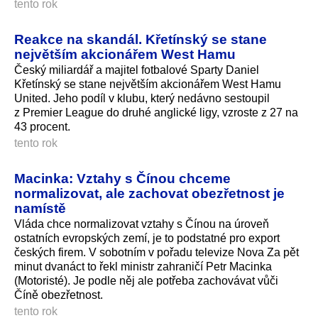
tento rok
Reakce na skandál. Křetínský se stane
největším akcionářem West Hamu
Český miliardář a majitel fotbalové Sparty Daniel
Křetínský se stane největším akcionářem West Hamu
United. Jeho podíl v klubu, který nedávno sestoupil
z Premier League do druhé anglické ligy, vzroste z 27 na
43 procent.
tento rok
Macinka: Vztahy s Čínou chceme
normalizovat, ale zachovat obezřetnost je
namístě
Vláda chce normalizovat vztahy s Čínou na úroveň
ostatních evropských zemí, je to podstatné pro export
českých firem. V sobotním v pořadu televize Nova Za pět
minut dvanáct to řekl ministr zahraničí Petr Macinka
(Motoristé). Je podle něj ale potřeba zachovávat vůči
Číně obezřetnost.
tento rok