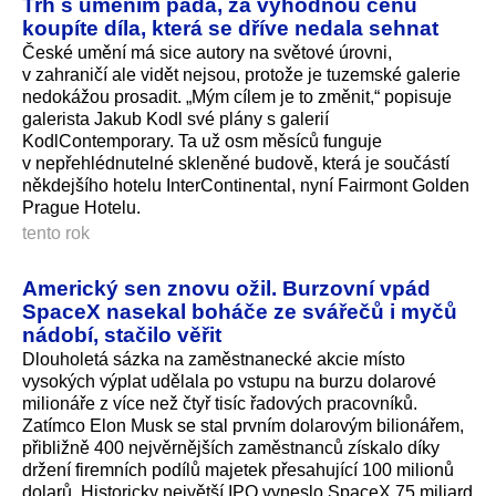
Trh s uměním padá, za výhodnou cenu
koupíte díla, která se dříve nedala sehnat
České umění má sice autory na světové úrovni,
v zahraničí ale vidět nejsou, protože je tuzemské galerie
nedokážou prosadit. „Mým cílem je to změnit,“ popisuje
galerista Jakub Kodl své plány s galerií
KodlContemporary. Ta už osm měsíců funguje
v nepřehlédnutelné skleněné budově, která je součástí
někdejšího hotelu InterContinental, nyní Fairmont Golden
Prague Hotelu.
tento rok
Americký sen znovu ožil. Burzovní vpád
SpaceX nasekal boháče ze svářečů i myčů
nádobí, stačilo věřit
Dlouholetá sázka na zaměstnanecké akcie místo
vysokých výplat udělala po vstupu na burzu dolarové
milionáře z více než čtyř tisíc řadových pracovníků.
Zatímco Elon Musk se stal prvním dolarovým bilionářem,
přibližně 400 nejvěrnějších zaměstnanců získalo díky
držení firemních podílů majetek přesahující 100 milionů
dolarů. Historicky největší IPO vyneslo SpaceX 75 miliard