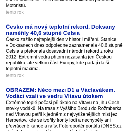
Motoristů.
tento rok
Česko má nový teplotní rekord. Doksany
naměřily 40,6 stupně Celsia
Česko zažilo nejteplejší den v historii měření. Stanice
v Doksanech dnes odpoledne zaznamenala 40,6 stupně
Celsia a překonala dosavadní národní rekord z roku
2012. Extrémní vedra přitom nezasáhla jen Českou
republiku, ale velkou část Evropy, kde padají další
teplotní maxima.
tento rok
OBRAZEM: Něco mezi D1 a Václavákem.
Vodáci vzali ve vedru Vltavu útokem
Extrémně teplé počasí přilákalo na Vltavu na jihu Čech
stovky vodáků. Na trase z Vyššího Brodu do Rožmberka
nad Vltavou patřil k jedněm z nejvytíženějších míst jez
Herbertov, kde se tvořily fronty lodí a nechyběly ani
převrácené kánoe a rafty. Fotoreportér portálu iDNES.cz