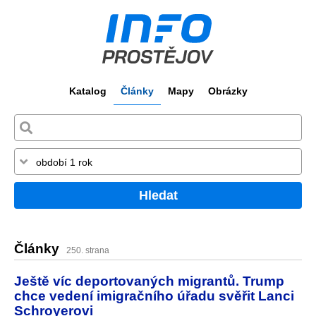
Katalog
Články
Mapy
Obrázky
Hledat
Články
250. strana
Ještě víc deportovaných migrantů. Trump
chce vedení imigračního úřadu svěřit Lanci
Schroyerovi