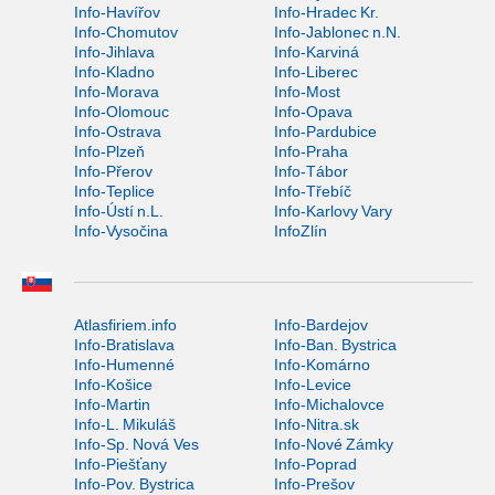
Info-Havířov
Info-Hradec Kr.
Info-Chomutov
Info-Jablonec n.N.
Info-Jihlava
Info-Karviná
Info-Kladno
Info-Liberec
Info-Morava
Info-Most
Info-Olomouc
Info-Opava
Info-Ostrava
Info-Pardubice
Info-Plzeň
Info-Praha
Info-Přerov
Info-Tábor
Info-Teplice
Info-Třebíč
Info-Ústí n.L.
Info-Karlovy Vary
Info-Vysočina
InfoZlín
Atlasfiriem.info
Info-Bardejov
Info-Bratislava
Info-Ban. Bystrica
Info-Humenné
Info-Komárno
Info-Košice
Info-Levice
Info-Martin
Info-Michalovce
Info-L. Mikuláš
Info-Nitra.sk
Info-Sp. Nová Ves
Info-Nové Zámky
Info-Piešťany
Info-Poprad
Info-Pov. Bystrica
Info-Prešov