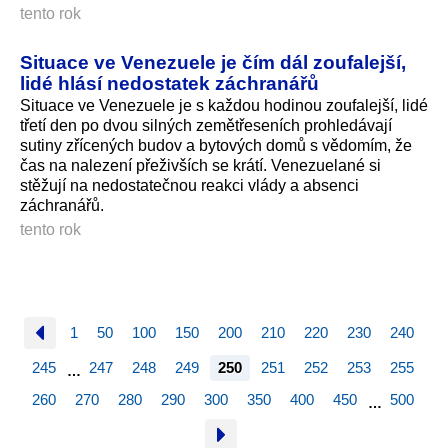
tento rok
Situace ve Venezuele je čím dál zoufalejší,
lidé hlásí nedostatek záchranářů
Situace ve Venezuele je s každou hodinou zoufalejší, lidé
třetí den po dvou silných zemětřeseních prohledávají
sutiny zřícených budov a bytových domů s vědomím, že
čas na nalezení přeživších se krátí. Venezuelané si
stěžují na nedostatečnou reakci vlády a absenci
záchranářů.
tento rok
1
50
100
150
200
210
220
230
240
245
247
248
249
250
251
252
253
255
…
260
270
280
290
300
350
400
450
500
…