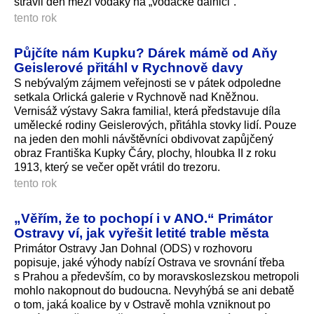
strávil den mezi vodáky na „vodácké dálnici“.
tento rok
Půjčíte nám Kupku? Dárek mámě od Aňy
Geislerové přitáhl v Rychnově davy
S nebývalým zájmem veřejnosti se v pátek odpoledne
setkala Orlická galerie v Rychnově nad Kněžnou.
Vernisáž výstavy Sakra familia!, která představuje díla
umělecké rodiny Geislerových, přitáhla stovky lidí. Pouze
na jeden den mohli návštěvníci obdivovat zapůjčený
obraz Františka Kupky Čáry, plochy, hloubka II z roku
1913, který se večer opět vrátil do trezoru.
tento rok
„Věřím, že to pochopí i v ANO.“ Primátor
Ostravy ví, jak vyřešit letité trable města
Primátor Ostravy Jan Dohnal (ODS) v rozhovoru
popisuje, jaké výhody nabízí Ostrava ve srovnání třeba
s Prahou a především, co by moravskoslezskou metropoli
mohlo nakopnout do budoucna. Nevyhýbá se ani debatě
o tom, jaká koalice by v Ostravě mohla vzniknout po