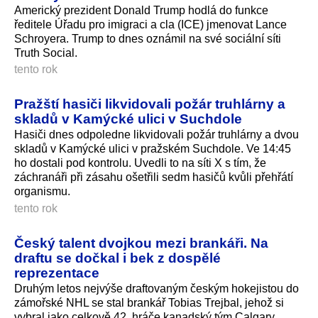
Americký prezident Donald Trump hodlá do funkce
ředitele Úřadu pro imigraci a cla (ICE) jmenovat Lance
Schroyera. Trump to dnes oznámil na své sociální síti
Truth Social.
tento rok
Pražští hasiči likvidovali požár truhlárny a
skladů v Kamýcké ulici v Suchdole
Hasiči dnes odpoledne likvidovali požár truhlárny a dvou
skladů v Kamýcké ulici v pražském Suchdole. Ve 14:45
ho dostali pod kontrolu. Uvedli to na síti X s tím, že
záchranáři při zásahu ošetřili sedm hasičů kvůli přehřátí
organismu.
tento rok
Český talent dvojkou mezi brankáři. Na
draftu se dočkal i bek z dospělé
reprezentace
Druhým letos nejvýše draftovaným českým hokejistou do
zámořské NHL se stal brankář Tobias Trejbal, jehož si
vybral jako celkově 42. hráče kanadský tým Calgary