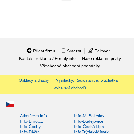
Přidat firmu
Smazat
Editovat
Kontakt, reklama / Portaly.info
Naše reklamní prvky
Všeobecné obchodní podmínky
Obklady a dlažby
Vysílačky, Radiostanice, Sluchátka
Vybavení obchodů
Atlasfirem.info
Info-M. Boleslav
Info-Brno.cz
Info-Budějovice
Info-Čechy
Info-Česká Lípa
Info-Děčín
InfoFrýdek-Místek