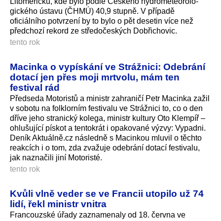
Litoměřicku, kde bylo podle Českého hydrometeorolo­
gického ústavu (ČHMÚ) 40,9 stupně. V případě
oficiálního potvrzení by to bylo o pět desetin více než
předchozí rekord ze středočeských Dobřichovic.
tento rok
Macinka o vypískání ve Strážnici: Odebrání
dotací jen přes moji mrtvolu, mám ten
festival rád
Předseda Motoristů a ministr zahraničí Petr Macinka zažil
v sobotu na folklorním festivalu ve Strážnici to, co o den
dříve jeho stranický kolega, ministr kultury Oto Klempíř –
ohlušující pískot a tentokrát i opakované výzvy: Vypadni.
Deník Aktuálně.cz následně s Macinkou mluvil o těchto
reakcích i o tom, zda zvažuje odebrání dotací festivalu,
jak naznačili jiní Motoristé.
tento rok
Kvůli vlně veder se ve Francii utopilo už 74
lidí, řekl ministr vnitra
Francouzské úřady zaznamenaly od 18. června ve