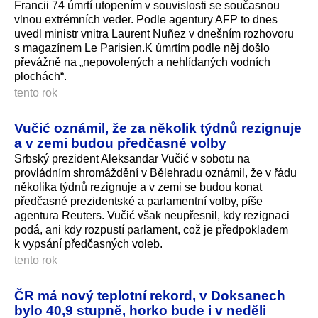
Francii 74 úmrtí utopením v souvislosti se současnou
vlnou extrémních veder. Podle agentury AFP to dnes
uvedl ministr vnitra Laurent Nuñez v dnešním rozhovoru
s magazínem Le Parisien.K úmrtím podle něj došlo
převážně na „nepovolených a nehlídaných vodních
plochách“.
tento rok
Vučić oznámil, že za několik týdnů rezignuje
a v zemi budou předčasné volby
Srbský prezident Aleksandar Vučić v sobotu na
provládním shromáždění v Bělehradu oznámil, že v řádu
několika týdnů rezignuje a v zemi se budou konat
předčasné prezidentské a parlamentní volby, píše
agentura Reuters. Vučić však neupřesnil, kdy rezignaci
podá, ani kdy rozpustí parlament, což je předpokladem
k vypsání předčasných voleb.
tento rok
ČR má nový teplotní rekord, v Doksanech
bylo 40,9 stupně, horko bude i v neděli