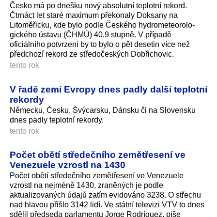
Česko má po dnešku nový absolutní teplotní rekord.
Čtrnáct let staré maximum překonaly Doksany na
Litoměřicku, kde bylo podle Českého hydrometeorolo­
gického ústavu (ČHMÚ) 40,9 stupně. V případě
oficiálního potvrzení by to bylo o pět desetin více než
předchozí rekord ze středočeských Dobřichovic.
tento rok
V řadě zemí Evropy dnes padly další teplotní
rekordy
Německu, Česku, Švýcarsku, Dánsku či na Slovensku
dnes padly teplotní rekordy.
tento rok
Počet obětí středečního zemětřesení ve
Venezuele vzrostl na 1430
Počet obětí středečního zemětřesení ve Venezuele
vzrostl na nejméně 1430, zraněných je podle
aktualizovaných údajů zatím evidováno 3238. O střechu
nad hlavou přišlo 3142 lidí. Ve státní televizi VTV to dnes
sdělil předseda parlamentu Jorge Rodríguez, píše