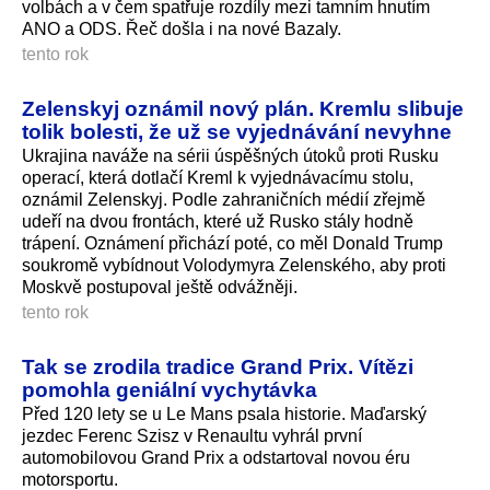
volbách a v čem spatřuje rozdíly mezi tamním hnutím
ANO a ODS. Řeč došla i na nové Bazaly.
tento rok
Zelenskyj oznámil nový plán. Kremlu slibuje
tolik bolesti, že už se vyjednávání nevyhne
Ukrajina naváže na sérii úspěšných útoků proti Rusku
operací, která dotlačí Kreml k vyjednávacímu stolu,
oznámil Zelenskyj. Podle zahraničních médií zřejmě
udeří na dvou frontách, které už Rusko stály hodně
trápení. Oznámení přichází poté, co měl Donald Trump
soukromě vybídnout Volodymyra Zelenského, aby proti
Moskvě postupoval ještě odvážněji.
tento rok
Tak se zrodila tradice Grand Prix. Vítězi
pomohla geniální vychytávka
Před 120 lety se u Le Mans psala historie. Maďarský
jezdec Ferenc Szisz v Renaultu vyhrál první
automobilovou Grand Prix a odstartoval novou éru
motorsportu.