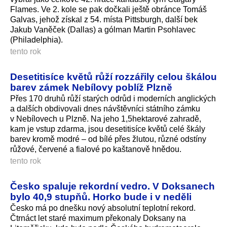
Flames. Ve 2. kole se pak dočkali ještě obránce Tomáš
Galvas, jehož získal z 54. místa Pittsburgh, další bek
Jakub Vaněček (Dallas) a gólman Martin Psohlavec
(Philadelphia).
tento rok
Desetitisíce květů růží rozzářily celou škálou
barev zámek Nebílovy poblíž Plzně
Přes 170 druhů růží starých odrůd i moderních anglických
a dalších obdivovali dnes návštěvníci státního zámku
v Nebílovech u Plzně. Na jeho 1,5hektarové zahradě,
kam je vstup zdarma, jsou desetitisíce květů celé škály
barev kromě modré – od bílé přes žlutou, různé odstíny
růžové, červené a fialové po kaštanově hnědou.
tento rok
Česko spaluje rekordní vedro. V Doksanech
bylo 40,9 stupňů. Horko bude i v neděli
Česko má po dnešku nový absolutní teplotní rekord.
Čtrnáct let staré maximum překonaly Doksany na