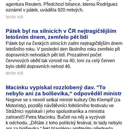
agentura Reuters. Předchozí bilance, kterou Rodríguez
oznámil v pátek, uváděla 920 mrtvých.
tento rok
Pátek byl na silnicích v ČR nejtragičtějším
letošním dnem, zemřelo pět lidí
Pátek byl na českých silnicích zatím nejtragičtějším dnem
letošního roku. V poslední den školního roku zemřelo při
dopravních nehodách pět lidí. Prozatímní počet
červnových obětí tak vzrostl na 40, loni za celý červen
bylo obětí dopravních nehod 46.
tento rok
Macinku vypískal rozzlobený dav. "To
nebylo ani za bolševika,“ odpověděl ministr
Nejprve se s nevolí setkal ministr kultury Oto Klempíř (za
Motoristy), později návštěvníci folklórního festivalu ve
Strážnici vypískali i jeho spolustraníka a ministra
zahraničí Petra Macinku. Bučeli na něj a vyzývali
k odchodu. „Děláte z toho politický festival, to tady nebylo
ani za bolševika,“ řekl hlasitému amfiteátru předseda