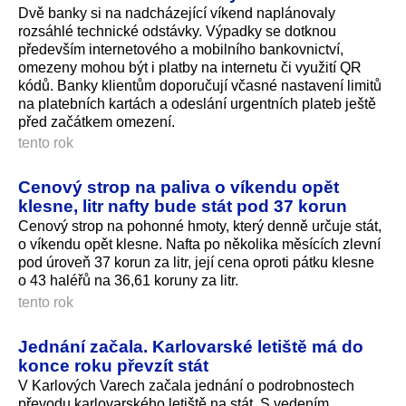
Dvě banky si na nadcházející víkend naplánovaly
rozsáhlé technické odstávky. Výpadky se dotknou
především internetového a mobilního bankovnictví,
omezeny mohou být i platby na internetu či využití QR
kódů. Banky klientům doporučují včasné nastavení limitů
na platebních kartách a odeslání urgentních plateb ještě
před začátkem omezení.
tento rok
Cenový strop na paliva o víkendu opět
klesne, litr nafty bude stát pod 37 korun
Cenový strop na pohonné hmoty, který denně určuje stát,
o víkendu opět klesne. Nafta po několika měsících zlevní
pod úroveň 37 korun za litr, její cena oproti pátku klesne
o 43 haléřů na 36,61 koruny za litr.
tento rok
Jednání začala. Karlovarské letiště má do
konce roku převzít stát
V Karlových Varech začala jednání o podrobnostech
převodu karlovarského letiště na stát. S vedením