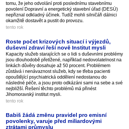
tomu, že jeho odvolání proti poslednímu stavebnímu
povolení Dopravní a energetický stavební úřad (DESÚ)
nepřiznal odkladný účinek. Tudíž mohli silničáři dálnici
okamžitě dostavět a pustit do provozu.
tento rok
Roste počet krizových situací i výjezdů,
duševní zdraví řeší nově Institut mysli
Kapacity služeb starajících se o lidi s duševními problémy
jsou dlouhodobě přetížené, například nedovolatelnost na
linkách důvěry dosahuje až 50 procent. Problémem
zůstává i nenávaznost služeb, kdy se třeba pacienti
opouštějící psychiatrická oddělení nedostanou do
následné péče, a jsou proto odkázáni sami na sebe a své
nejbližší. Řešení těchto problémů má přinést
Jihomoravský institut mysli.
tento rok
Babiš žádá změnu pravidel pro emisní
povolenky, varuje před miliardovými
ztrátami průmyslu