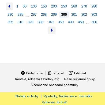
1
50
100
150
200
250
260
270
280
290
295
297
298
299
300
301
302
303
…
305
310
320
330
340
350
400
450
500
…
Přidat firmu
Smazat
Editovat
Kontakt, reklama / Portaly.info
Naše reklamní prvky
Všeobecné obchodní podmínky
Obklady a dlažby
Vysílačky, Radiostanice, Sluchátka
Vybavení obchodů