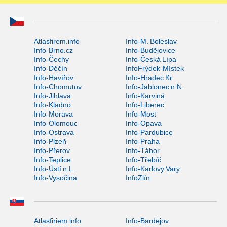
Atlasfirem.info
Info-M. Boleslav
Info-Brno.cz
Info-Budějovice
Info-Čechy
Info-Česká Lípa
Info-Děčín
InfoFrýdek-Místek
Info-Havířov
Info-Hradec Kr.
Info-Chomutov
Info-Jablonec n.N.
Info-Jihlava
Info-Karviná
Info-Kladno
Info-Liberec
Info-Morava
Info-Most
Info-Olomouc
Info-Opava
Info-Ostrava
Info-Pardubice
Info-Plzeň
Info-Praha
Info-Přerov
Info-Tábor
Info-Teplice
Info-Třebíč
Info-Ústí n.L.
Info-Karlovy Vary
Info-Vysočina
InfoZlín
Atlasfiriem.info
Info-Bardejov