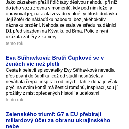
Jako zázrakem přežil řidič tatry děsivou nehodu, při níž
do jeho vozu zrovna v momentě, kdy pod ním ležel a
opravoval jej, narazila zezadu v plné rychlosti dodávka.
Její šofér do náklaďáku naboural bez jakéhokoliv
náznaku brzdění. Nehoda se stala ve středu na dálnici
D1 před sjezdem na Kývalku od Brna. Policie nyní
ukázala záběry z kamery.
tento rok
Eva Střihavková: Bratři Čapkové se v
ženách víc než pletli
Cesta k beletrii spisovatelky Evy Střihavkové nevedla
přes psaní do šuplíku, což od studií nesnášela a
neváhala čerpat inspiraci od jiných. Tahle doba je však
pryč, na svém kontě má šestici románů, inspirací jsou jí
prožitky z míst opředených historií a událostmi.
tento rok
Zelenského triumf: G7 a EU přebírají
miliardový účet za obranu ukrajinského
nebe