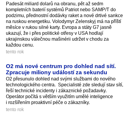
Padesát miliard dolarů na obranu, pět až sedm
kompletních baterií systémů Patriot nebo SAMP/T do
podzimu, přednostní dodávky raket a nové drtivé sankce
na ruskou energetiku. Volodymyr Zelenskyj má na příští
měsíce v rukou silné karty. Evropa a státy G7 jasně
ukazují, že i přes politické otřesy v USA hodlají
ukrajinskou válečnou mašinérii udržet v chodu za
každou cenu.
tento rok
O2 má nové centrum pro dohled nad sítí.
Zpracuje miliony událostí za sekundu
O2 přesunulo dohled nad svými službami do nového
technologického centra. Specialisté zde sledují stav sítí,
řeší technické incidenty i zákaznické požadavky.
Operátor počítá s větším využitím umělé inteligence
i rozšířením proaktivní péče o zákazníky.
tento rok