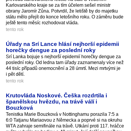
Karlovarského kraje se za tím účelem sešel ministr
obrany Jaromír Zůna. Potvrdil, že letiště by do majetku
státu mělo přejít do konce letošního roku. O záměru bude
ještě tento měsíc rozhodovat vláda.
tento rok
Úřady na Srí Lance hlásí nejhorší epidemii
horečky dengue za poslední roky
Srí Lanka bojuje s nejhorší epidemií horečky dengue za
poslední roky. Od ledna tam úřady zaznamenaly více než
44 tisíc případů onemocnění a 28 úmrtí. Mezi mrtvými je
i pět dětí.
tento rok
Krutovláda Noskové. Češka rozdrtila i
španělskou hvězdu, na trávě válí i
Bouzková
Tenistka Marie Bouzková v Nottinghamu porazila 7:5 a
6:0 Tatjanu Mariaovou z Německa a poprvé si na okruhu
WTA zahraje semifinále na trávě. Utkání proti 117. hráčce