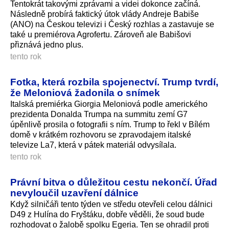
Tentokrát takovými zprávami a videi dokonce začíná.
Následně probírá faktický útok vlády Andreje Babiše
(ANO) na Českou televizi i Český rozhlas a zastavuje se
také u premiérova Agrofertu. Zároveň ale Babišovi
přiznává jedno plus.
tento rok
Fotka, která rozbila spojenectví. Trump tvrdí,
že Meloniová žadonila o snímek
Italská premiérka Giorgia Meloniová podle amerického
prezidenta Donalda Trumpa na summitu zemí G7
úpěnlivě prosila o fotografii s ním. Trump to řekl v Bílém
domě v krátkém rozhovoru se zpravodajem italské
televize La7, která v pátek materiál odvysílala.
tento rok
Právní bitva o důležitou cestu nekončí. Úřad
nevyloučil uzavření dálnice
Když silničáři tento týden ve středu otevřeli celou dálnici
D49 z Hulína do Fryštáku, dobře věděli, že soud bude
rozhodovat o žalobě spolku Egeria. Ten se ohradil proti