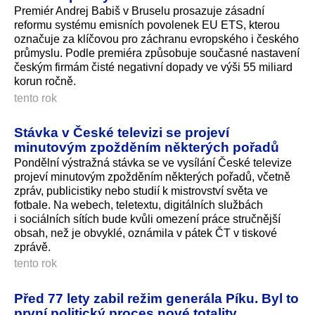
Premiér Andrej Babiš v Bruselu prosazuje zásadní
reformu systému emisních povolenek EU ETS, kterou
označuje za klíčovou pro záchranu evropského i českého
průmyslu. Podle premiéra způsobuje současné nastavení
českým firmám čisté negativní dopady ve výši 55 miliard
korun ročně.
tento rok
Stávka v České televizi se projeví
minutovým zpožděním některých pořadů
Pondělní výstražná stávka se ve vysílání České televize
projeví minutovým zpožděním některých pořadů, včetně
zpráv, publicistiky nebo studií k mistrovství světa ve
fotbale. Na webech, teletextu, digitálních službách
i sociálních sítích bude kvůli omezení práce stručnější
obsah, než je obvyklé, oznámila v pátek ČT v tiskové
zprávě.
tento rok
Před 77 lety zabil režim generála Píku. Byl to
první politický proces nové totality