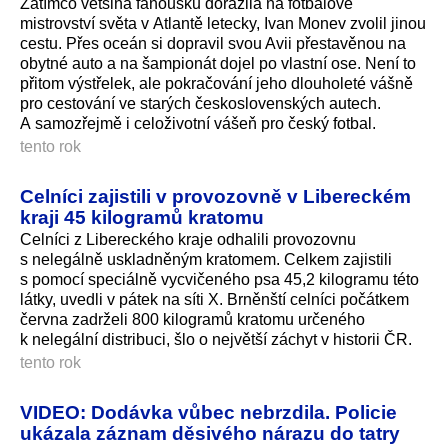
Zatímco většina fanoušků dorazila na fotbalové
mistrovství světa v Atlantě letecky, Ivan Monev zvolil jinou
cestu. Přes oceán si dopravil svou Avii přestavěnou na
obytné auto a na šampionát dojel po vlastní ose. Není to
přitom výstřelek, ale pokračování jeho dlouholeté vášně
pro cestování ve starých československých autech.
A samozřejmě i celoživotní vášeň pro český fotbal.
tento rok
Celníci zajistili v provozovně v Libereckém
kraji 45 kilogramů kratomu
Celníci z Libereckého kraje odhalili provozovnu
s nelegálně uskladněným kratomem. Celkem zajistili
s pomocí speciálně vycvičeného psa 45,2 kilogramu této
látky, uvedli v pátek na síti X. Brněnští celníci počátkem
června zadrželi 800 kilogramů kratomu určeného
k nelegální distribuci, šlo o největší záchyt v historii ČR.
tento rok
VIDEO: Dodávka vůbec nebrzdila. Policie
ukázala záznam děsivého nárazu do tatry