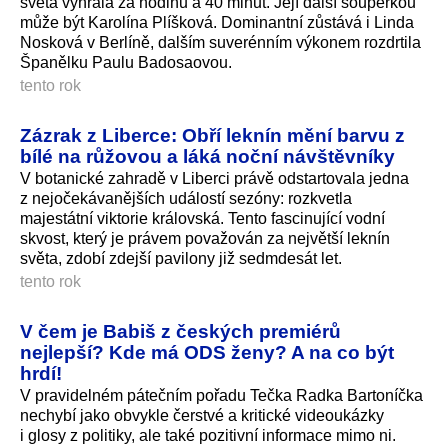
světa vyhrála za hodinu a 40 minut. Její další soupeřkou
může být Karolína Plíšková. Dominantní zůstává i Linda
Nosková v Berlíně, dalším suverénním výkonem rozdrtila
Španělku Paulu Badosaovou.
tento rok
Zázrak z Liberce: Obří leknín mění barvu z
bílé na růžovou a láká noční návštěvníky
V botanické zahradě v Liberci právě odstartovala jedna
z nejočekávanějších událostí sezóny: rozkvetla
majestátní viktorie královská. Tento fascinující vodní
skvost, který je právem považován za největší leknín
světa, zdobí zdejší pavilony již sedmdesát let.
tento rok
V čem je Babiš z českých premiérů
nejlepší? Kde má ODS ženy? A na co být
hrdí!
V pravidelném pátečním pořadu Tečka Radka Bartoníčka
nechybí jako obvykle čerstvé a kritické videoukázky
i glosy z politiky, ale také pozitivní informace mimo ni.