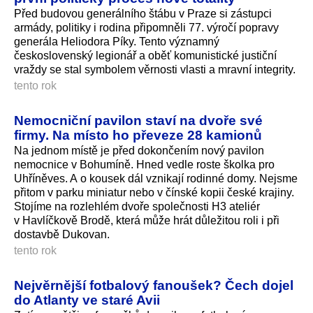
Před budovou generálního štábu v Praze si zástupci
armády, politiky i rodina připomněli 77. výročí popravy
generála Heliodora Píky. Tento významný
československý legionář a oběť komunistické justiční
vraždy se stal symbolem věrnosti vlasti a mravní integrity.
tento rok
Nemocniční pavilon staví na dvoře své
firmy. Na místo ho převeze 28 kamionů
Na jednom místě je před dokončením nový pavilon
nemocnice v Bohumíně. Hned vedle roste školka pro
Uhříněves. A o kousek dál vznikají rodinné domy. Nejsme
přitom v parku miniatur nebo v čínské kopii české krajiny.
Stojíme na rozlehlém dvoře společnosti H3 ateliér
v Havlíčkově Brodě, která může hrát důležitou roli i při
dostavbě Dukovan.
tento rok
Nejvěrnější fotbalový fanoušek? Čech dojel
do Atlanty ve staré Avii