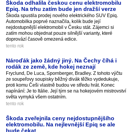
Škoda odhalila českou cenu elektromobilu
Epiq. Na trhu zatím bude jen dražší verze
Škoda spustila prodej nového elektrického SUV Epiq.
Automobilka poprvé naznačila, kolik bude její
nejdostupnější elektromobil v Česku stát. Zájemci si
zatím mohou objednat pouze silnější varianty, které
doprovází časově omezená edice.
tento rok
Nároďák jako žádný jiný. Na Čechy číhá i
rodák ze země, kde hokej neznají
Fryclund, De Luca, Spornberger, Bradley. Z tohoto výčtu
ze soupeřovy soupisky běžný divák těžko vydedukuje,
proti komu Češi vlastně budou ve středu hrát. Konec
napínání: Je to Itálie. Její tým se na hokejovém mistrovství
světa vymyká všem ostatním.
tento rok
Škoda zveřejnila ceny nejdostupnějšího
elektromobilu. Na nejlevnější Epiq se ale
bude čekat