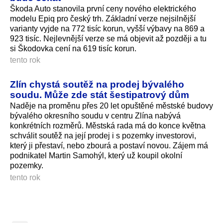
Škoda Auto stanovila první ceny nového elektrického
modelu Epiq pro český trh. Základní verze nejsilnější
varianty vyjde na 772 tisíc korun, vyšší výbavy na 869 a
923 tisíc. Nejlevnější verze se má objevit až později a tu
si Škodovka cení na 619 tisíc korun.
tento rok
Zlín chystá soutěž na prodej bývalého
soudu. Může zde stát šestipatrový dům
Naděje na proměnu přes 20 let opuštěné městské budovy
bývalého okresního soudu v centru Zlína nabývá
konkrétních rozměrů. Městská rada má do konce května
schválit soutěž na její prodej i s pozemky investorovi,
který ji přestaví, nebo zbourá a postaví novou. Zájem má
podnikatel Martin Samohýl, který už koupil okolní
pozemky.
tento rok