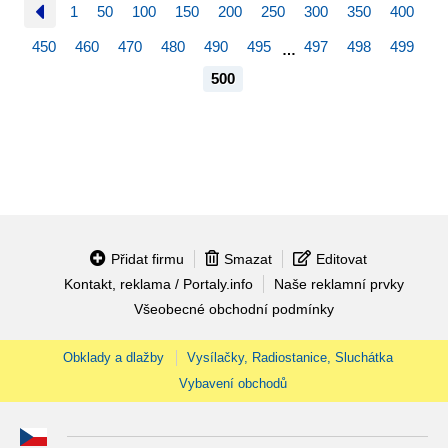
1
50
100
150
200
250
300
350
400
450
460
470
480
490
495
497
498
499
…
500
Přidat firmu
Smazat
Editovat
Kontakt, reklama / Portaly.info
Naše reklamní prvky
Všeobecné obchodní podmínky
Obklady a dlažby
Vysílačky, Radiostanice, Sluchátka
Vybavení obchodů