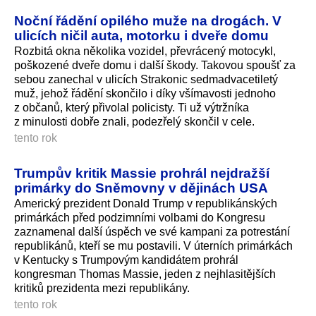
Noční řádění opilého muže na drogách. V
ulicích ničil auta, motorku i dveře domu
Rozbitá okna několika vozidel, převrácený motocykl,
poškozené dveře domu i další škody. Takovou spoušť za
sebou zanechal v ulicích Strakonic sedmadvacetiletý
muž, jehož řádění skončilo i díky všímavosti jednoho
z občanů, který přivolal policisty. Ti už výtržníka
z minulosti dobře znali, podezřelý skončil v cele.
tento rok
Trumpův kritik Massie prohrál nejdražší
primárky do Sněmovny v dějinách USA
Americký prezident Donald Trump v republikánských
primárkách před podzimními volbami do Kongresu
zaznamenal další úspěch ve své kampani za potrestání
republikánů, kteří se mu postavili. V úterních primárkách
v Kentucky s Trumpovým kandidátem prohrál
kongresman Thomas Massie, jeden z nejhlasitějších
kritiků prezidenta mezi republikány.
tento rok