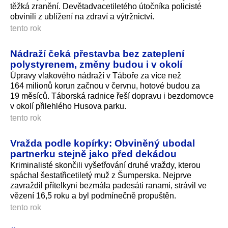
těžká zranění. Devětadvacetiletého útočníka policisté
obvinili z ublížení na zdraví a výtržnictví.
tento rok
Nádraží čeká přestavba bez zateplení
polystyrenem, změny budou i v okolí
Úpravy vlakového nádraží v Táboře za více než
164 milionů korun začnou v červnu, hotové budou za
19 měsíců. Táborská radnice řeší dopravu i bezdomovce
v okolí přilehlého Husova parku.
tento rok
Vražda podle kopírky: Obviněný ubodal
partnerku stejně jako před dekádou
Kriminalisté skončili vyšetřování druhé vraždy, kterou
spáchal šestatřicetiletý muž z Šumperska. Nejprve
zavraždil přítelkyni bezmála padesáti ranami, strávil ve
vězení 16,5 roku a byl podmínečně propuštěn.
tento rok