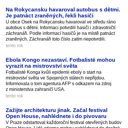
Na Rokycansku havaroval autobus s dětmi.
Je patnáct zraněných, řekli hasiči
U obce Osek na Rokycansku havaroval ve středu ráno
autobus s dětmi. Informaci potvrdili hasiči i zdravotničtí
záchranáři. Podle informací hasičů je na místě patnáct
zraněných. Záchranáři toto číslo zatím nepotvrdili.
tento rok
Ebola Kongo nezastaví. Fotbalisté mohou
vyrazit na mistrovství světa
Fotbalisté Konga kvůli epidemii eboly o start na
mistrovství světa ve Spojených státech nepřijdou.
Informovala o tom agentura AFP s odkazem na zdroj
z ministerstva zahraničí USA.
tento rok
Zažijte architekturu jinak. Začal festival
Open House, nahlédnete i do pivovaru
V Praze odstartoval každoroční festival otevřených budov