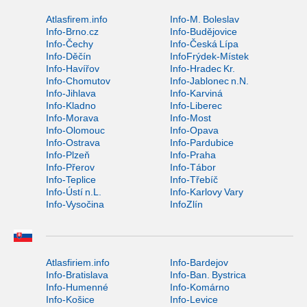
Atlasfirem.info
Info-M. Boleslav
Info-Brno.cz
Info-Budějovice
Info-Čechy
Info-Česká Lípa
Info-Děčín
InfoFrýdek-Místek
Info-Havířov
Info-Hradec Kr.
Info-Chomutov
Info-Jablonec n.N.
Info-Jihlava
Info-Karviná
Info-Kladno
Info-Liberec
Info-Morava
Info-Most
Info-Olomouc
Info-Opava
Info-Ostrava
Info-Pardubice
Info-Plzeň
Info-Praha
Info-Přerov
Info-Tábor
Info-Teplice
Info-Třebíč
Info-Ústí n.L.
Info-Karlovy Vary
Info-Vysočina
InfoZlín
Atlasfiriem.info
Info-Bardejov
Info-Bratislava
Info-Ban. Bystrica
Info-Humenné
Info-Komárno
Info-Košice
Info-Levice