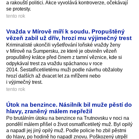
a rakouští politici. Akce vyvolává kontroverze, očekávají
se protesty.
tento rok
Vražda v Mírově míří k soudu. Propuštěný
vězeň zabil už dřív, hrozí mu výjimečný trest
Kriminalisté ukončili vyšetřování loňské vraždy ženy
v Mírově na Šumpersku, ze které je obviněn vězeň
propuštěný krátce před činem z tamní věznice, kde si
odpykával trest za vraždu spáchanou v roce
2014. Šestatři­cetiletému muži podle návrhu obžaloby
hrozí dalších až dvacet let za mřížemi nebo
i výjimečný trest.
tento rok
Útok na benzince. Násilník bil muže pěstí do
hlavy, zraněný málem nepřežil
Po brutálním útoku na benzince na Trutnovsku v noci na
pondělí málem přišel o život osmatřicetiletý muž. Byl opilý
a napadl jej jiný opilý muž. Podle policie ho zbil pěstmi
do hlavy, po hodině ho napadl znovu. Poškozený utrpěl