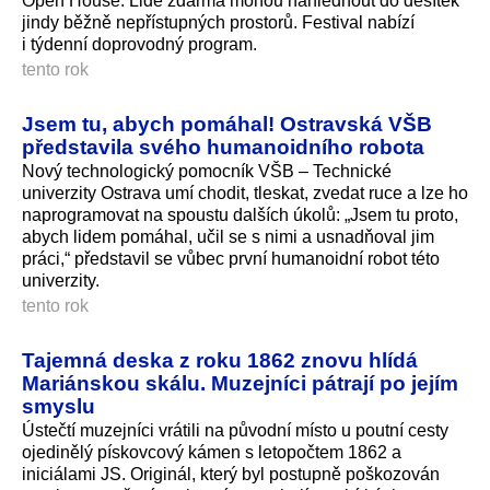
Open House. Lidé zdarma mohou nahlédnout do desítek
jindy běžně nepřístupných prostorů. Festival nabízí
i týdenní doprovodný program.
tento rok
Jsem tu, abych pomáhal! Ostravská VŠB
představila svého humanoidního robota
Nový technologický pomocník VŠB – Technické
univerzity Ostrava umí chodit, tleskat, zvedat ruce a lze ho
naprogramovat na spoustu dalších úkolů: „Jsem tu proto,
abych lidem pomáhal, učil se s nimi a usnadňoval jim
práci,“ představil se vůbec první humanoidní robot této
univerzity.
tento rok
Tajemná deska z roku 1862 znovu hlídá
Mariánskou skálu. Muzejníci pátrají po jejím
smyslu
Ústečtí muzejníci vrátili na původní místo u poutní cesty
ojedinělý pískovcový kámen s letopočtem 1862 a
iniciálami JS. Originál, který byl postupně poškozován