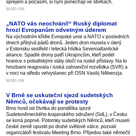
sprejem a počasím, si nyní ponechají ve sbírkách.
tento rok
„NATO vás neochrání!“ Ruský diplomat
hrozí Evropanům odvetným úderem
Na východním křídle Evropské unie a NATO v posledních
dnech přibývá pádů dronů. Jeden dron musela v úterý
v Estonsku sestřelit i letecká hlídka Severoatlantické
aliance. Spadlé drony patří Ukrajincům, kteří podél
hranice s pobaltskými státy útočí na ruské přístavy. Na to
hrozbami reagovala i ruská zahraniční rozvědka (SVR) a
v noci na středu velvyslanec při OSN Vasilij Něbenzja.
tento rok
V Brně se uskuteční sjezd sudetských
Němců, očekávají se protesty
Brno hostí od čtvrtka do pondělka sjezd
Sudetoněmeckého krajanského sdružení (SdL), v Česku
se koná poprvé. Potomky sudetských Němců, kteří museli
české země opustit po druhé světové válce, pozvali
organizátoři festivalu Meeting Brno. Přijedou také němečtí