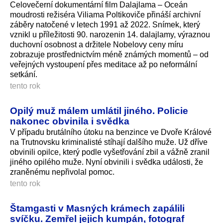
Celovečerní dokumentární film Dalajlama – Oceán
moudrosti režiséra Viliama Poltikoviče přináší archivní
záběry natočené v letech 1991 až 2022. Snímek, který
vznikl u příležitosti 90. narozenin 14. dalajlamy, výraznou
duchovní osobnost a držitele Nobelovy ceny míru
zobrazuje prostřednictvím méně známých momentů – od
veřejných vystoupení přes meditace až po neformální
setkání.
tento rok
Opilý muž málem umlátil jiného. Policie
nakonec obvinila i svědka
V případu brutálního útoku na benzince ve Dvoře Králové
na Trutnovsku kriminalisté stíhají dalšího muže. Už dříve
obvinili opilce, který podle vyšetřování zbil a vážně zranil
jiného opilého muže. Nyní obvinili i svědka události, že
zraněnému nepřivolal pomoc.
tento rok
Štamgasti v Masných krámech zapálili
svíčku. Zemřel jejich kumpán, fotograf