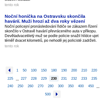
tento rok
Noční honička na Ostravsku skončila
havárií. Muži hrozí až dva roky vězení
Noční policejní pronásledování řidiče se zákazem řízení
skončilo v Ostravě havárií převráceného auta v příkopu.
Devětadvacetiletý muž se podle policie snažil hlídce ujet
téměř dvacet kilometrů, po nehodě jej policisté zadrželi.
tento rok
1
50
100
150
180
190
200
210
220
225
227
228
229
230
231
232
233
235
…
240
250
260
270
280
300
350
400
450
…
500