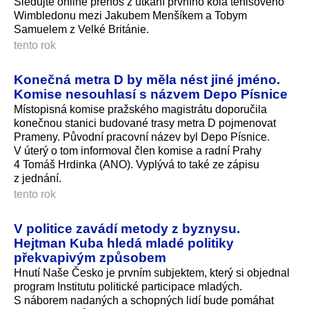
Sledujte online přenos z utkání prvního kola tenisového
Wimbledonu mezi Jakubem Menšíkem a Tobym
Samuelem z Velké Británie.
tento rok
Konečná metra D by měla nést jiné jméno.
Komise nesouhlasí s názvem Depo Písnice
Místopisná komise pražského magistrátu doporučila
konečnou stanici budované trasy metra D pojmenovat
Prameny. Původní pracovní název byl Depo Písnice.
V úterý o tom informoval člen komise a radní Prahy
4 Tomáš Hrdinka (ANO). Vyplývá to také ze zápisu
z jednání.
tento rok
V politice zavádí metody z byznysu.
Hejtman Kuba hledá mladé politiky
překvapivým způsobem
Hnutí Naše Česko je prvním subjektem, který si objednal
program Institutu politické participace mladých.
S náborem nadaných a schopných lidí bude pomáhat