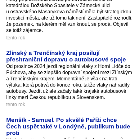
katedrálou Božského Spasitele v Zámecké ulici
u ostravského Masarykova náměstí měla být strategickou
investicí města, ale už tomu tak není. Zastupitelé rozhodli,
že pozemek, na kterém měl vzniknout, se prodá. Objevil
se totiž zájemce.
tento rok
Zlínský a Trenčínský kraj posilují
přeshraniční dopravu o autobusové spoje
Od prosince 2024 jezdí regionální vlaky z Horní Lidče do
Púchova, aby se zlepšilo dopravní spojení mezi Zlínským
a Trenčínským krajem. Momentálně je však na trati
výluka, která potrvá do konce roku, takže vlaky nahradily
autobusy. Jezdit už ale začaly také krajské autobusové
linky mezi Českou republikou a Slovenskem.
tento rok
Menšík - Samuel. Po skvělé Paříži chce
Čech uspět také v Londýně, publikum bude
proti