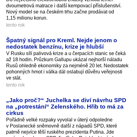
dvoumetrová matrace i další kempovací příslušenství.
Nový model se na českém trhu začne prodávat od
1,15 milionu korun.
tento rok
Špatný signál pro Kreml. Nejde jenom o
nedostatek benzínu, krize je hlubší
V Rusku sílí palivová krize a u čerpacích stanic se čeká
až 18 hodin. Průzkum Gallupu ukázal nejhorší náladu
Rusů ohledně ekonomiky za nejméně 20 let. Nedostatek
pohonných hmot i válka dál oslabují důvěru veřejnosti
ve stát.
tento rok
„Jako proč?“ Juchelka se diví návrhu SPD
na „potrestání“ Zelenského. Hřib to má za
cirkus
Pořádně velké rozpaky vyvolal v úterý odpoledne
v Poslanecké sněmovně další z nápadů SPD, které
patrně nejvíce těší ruského prezidenta Putina. Jde