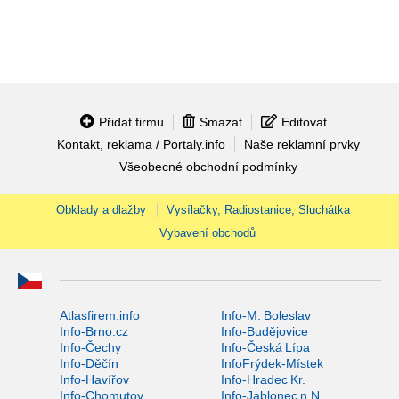
Přidat firmu
Smazat
Editovat
Kontakt, reklama / Portaly.info
Naše reklamní prvky
Všeobecné obchodní podmínky
Obklady a dlažby
Vysílačky, Radiostanice, Sluchátka
Vybavení obchodů
Atlasfirem.info
Info-M. Boleslav
Info-Brno.cz
Info-Budějovice
Info-Čechy
Info-Česká Lípa
Info-Děčín
InfoFrýdek-Místek
Info-Havířov
Info-Hradec Kr.
Info-Chomutov
Info-Jablonec n.N.