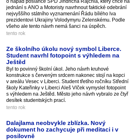
o nápad poslance SPD Jindřicha Rajchla, který chce na
jednání s ANO a Motoristy navrhnout faktické odebrání
nejvyššího státního vyznamenání Řádu bílého lva
prezidentovi Ukrajiny Volodymyru Zelenskému. Podle
všeho ale tento návrh nemá šanci na úspěch.
tento rok
Ze školního úkolu nový symbol Liberce.
Student navrhl fotopoint s výhledem na
Ještěd
Byl to povinný školní úkol. Jeho návrh kruhové
konstrukce s červeným srdcem nakonec stojí na kopci
v areálu Vesec v Liberci. Student třetího ročníku Střední
školy Kateřinky v Liberci Aleš Vlček vymyslel fotopoint
s výhledem na Ještěd. Město jeho návrh vybralo ze čtyř
desítek studentských prací.
tento rok
Dalajlama neobvykle zblízka. Nový
dokument ho zachycuje při meditaci i v
posilovně