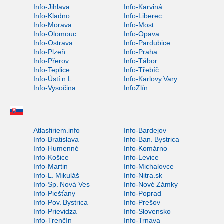
Info-Jihlava
Info-Karviná
Info-Kladno
Info-Liberec
Info-Morava
Info-Most
Info-Olomouc
Info-Opava
Info-Ostrava
Info-Pardubice
Info-Plzeň
Info-Praha
Info-Přerov
Info-Tábor
Info-Teplice
Info-Třebíč
Info-Ústí n.L.
Info-Karlovy Vary
Info-Vysočina
InfoZlín
Atlasfiriem.info
Info-Bardejov
Info-Bratislava
Info-Ban. Bystrica
Info-Humenné
Info-Komárno
Info-Košice
Info-Levice
Info-Martin
Info-Michalovce
Info-L. Mikuláš
Info-Nitra.sk
Info-Sp. Nová Ves
Info-Nové Zámky
Info-Piešťany
Info-Poprad
Info-Pov. Bystrica
Info-Prešov
Info-Prievidza
Info-Slovensko
Info-Trenčín
Info-Trnava