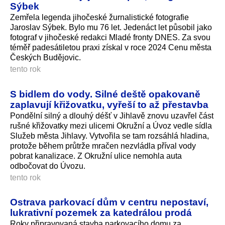
Sýbek
Zemřela legenda jihočeské žurnalistické fotografie
Jaroslav Sýbek. Bylo mu 76 let. Jedenáct let působil jako
fotograf v jihočeské redakci Mladé fronty DNES. Za svou
téměř padesátiletou praxi získal v roce 2024 Cenu města
Českých Budějovic.
tento rok
S bidlem do vody. Silné deště opakovaně
zaplavují křižovatku, vyřeší to až přestavba
Pondělní silný a dlouhý déšť v Jihlavě znovu uzavřel část
rušné křižovatky mezi ulicemi Okružní a Úvoz vedle sídla
Služeb města Jihlavy. Vytvořila se tam rozsáhlá hladina,
protože během průtrže mračen nezvládla příval vody
pobrat kanalizace. Z Okružní ulice nemohla auta
odbočovat do Úvozu.
tento rok
Ostrava parkovací dům v centru nepostaví,
lukrativní pozemek za katedrálou prodá
Roky připravovaná stavba parkovacího domu za