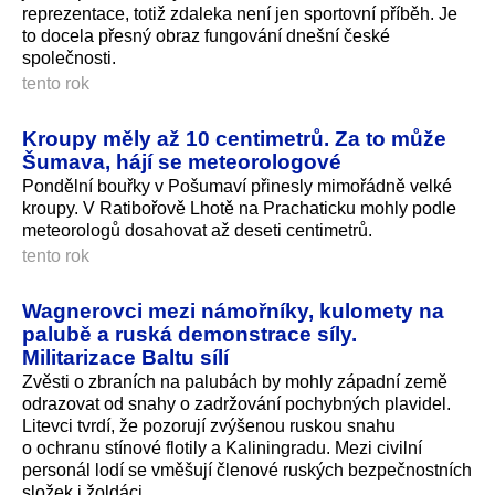
reprezentace, totiž zdaleka není jen sportovní příběh. Je
to docela přesný obraz fungování dnešní české
společnosti.
tento rok
Kroupy měly až 10 centimetrů. Za to může
Šumava, hájí se meteorologové
Pondělní bouřky v Pošumaví přinesly mimořádně velké
kroupy. V Ratibořově Lhotě na Prachaticku mohly podle
meteorologů dosahovat až deseti centimetrů.
tento rok
Wagnerovci mezi námořníky, kulomety na
palubě a ruská demonstrace síly.
Militarizace Baltu sílí
Zvěsti o zbraních na palubách by mohly západní země
odrazovat od snahy o zadržování pochybných plavidel.
Litevci tvrdí, že pozorují zvýšenou ruskou snahu
o ochranu stínové flotily a Kaliningradu. Mezi civilní
personál lodí se vměšují členové ruských bezpečnostních
složek i žoldáci