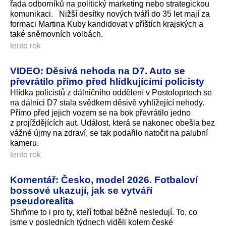
řada odborníků na politický marketing nebo strategickou
komunikaci. Nižší desítky nových tváří do 35 let mají za
formaci Martina Kuby kandidovat v příštích krajských a
také sněmovních volbách.
tento rok
VIDEO: Děsivá nehoda na D7. Auto se
převrátilo přímo před hlídkujícími policisty
Hlídka policistů z dálničního oddělení v Postoloprtech se
na dálnici D7 stala svědkem děsivě vyhlížející nehody.
Přímo před jejich vozem se na bok převrátilo jedno
z projíždějících aut. Událost, která se nakonec obešla bez
vážné újmy na zdraví, se tak podařilo natočit na palubní
kameru.
tento rok
Komentář: Česko, model 2026. Fotbaloví
bossové ukazují, jak se vytváří
pseudorealita
Shrňme to i pro ty, kteří fotbal běžně nesledují. To, co
jsme v posledních týdnech viděli kolem české