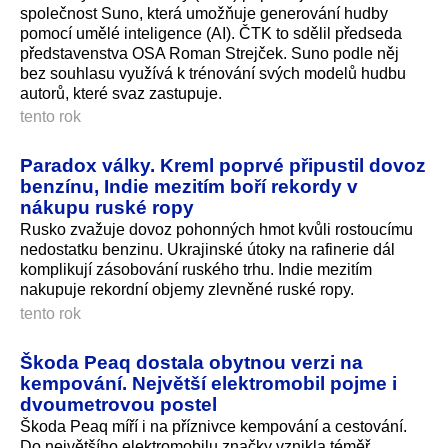
společnost Suno, která umožňuje generování hudby
pomocí umělé inteligence (AI). ČTK to sdělil předseda
představenstva OSA Roman Strejček. Suno podle něj
bez souhlasu využívá k trénování svých modelů hudbu
autorů, které svaz zastupuje.
tento rok
Paradox války. Kreml poprvé připustil dovoz
benzínu, Indie mezitím boří rekordy v
nákupu ruské ropy
Rusko zvažuje dovoz pohonných hmot kvůli rostoucímu
nedostatku benzinu. Ukrajinské útoky na rafinerie dál
komplikují zásobování ruského trhu. Indie mezitím
nakupuje rekordní objemy zlevněné ruské ropy.
tento rok
Škoda Peaq dostala obytnou verzi na
kempování. Největší elektromobil pojme i
dvoumetrovou postel
Škoda Peaq míří i na příznivce kempování a cestování.
Do největšího elektromobilu značky vznikla téměř