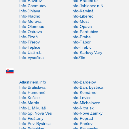
Info-Havířov
Info-Hradec Kr.
Info-Chomutov
Info-Jablonec n.N.
Info-Jihlava
Info-Karviná
Info-Kladno
Info-Liberec
Info-Morava
Info-Most
Info-Olomouc
Info-Opava
Info-Ostrava
Info-Pardubice
Info-Plzeň
Info-Praha
Info-Přerov
Info-Tábor
Info-Teplice
Info-Třebíč
Info-Ústí n.L.
Info-Karlovy Vary
Info-Vysočina
InfoZlín
Atlasfiriem.info
Info-Bardejov
Info-Bratislava
Info-Ban. Bystrica
Info-Humenné
Info-Komárno
Info-Košice
Info-Levice
Info-Martin
Info-Michalovce
Info-L. Mikuláš
Info-Nitra.sk
Info-Sp. Nová Ves
Info-Nové Zámky
Info-Piešťany
Info-Poprad
Info-Pov. Bystrica
Info-Prešov
Info-Prievidza
Info-Slovensko