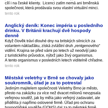
cílí i na české klienty. Licenci zatím nemá ani brněnská
společnost, která prodávala svou vlastní virtuální minci.
tento rok
Anglický deník: Konec impéria u posledního
drinku. V Británii krachují dvě hospody
denně
Když člověk tráví dlouhé dny na britských silnicích za
volantem náklaďáku, získá zvláštní druh „rentgenového“
vidění. Krajina se před vámi po letech už neodvíjí jako
z turistického průvodce, nýbrž jako živý organismus.
A tento organismus v posledních letech viditelně chřadne.
tento rok
Městské veletrhy v Brně se chovaly jako
soukromník, úřad je za to potrestal
Jediným majitelem společnosti Veletrhy Brno je město,
přesto na zakázku za více než dvacet milionů nevypsala
veřejnou soutěž, jak by měla jako veřejný zadavatel, ale
přidělila ji napřímo oslovené firmě. Úřad pro ochranu
hospodářské soutěže (ÚOHS) dal za to městské firmě