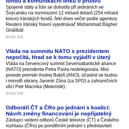
fondů a komunikační linku o průlivu
Spojené státy a Írán se dohodly při jednáních ve
Švýcarsku na rozmrazení 12 miliard dolarů (254 miliard
korun) íránských fondů, řekl dnes večer podle agentury
Reuters íránský hlavní vyjednávač Mohammad Bágher
Ghálíbáf.
tento rok
Vláda na summitu NATO s prezidentem
nepočítá, Hrad se k tomu vyjádří v úterý
Vláda na červencový summit Severoatlantické aliance
(NATO) prezidenta Petra Pavla nedelegovala. Misi
povede premiér Andrej Babiš (ANO), účastnit se budou
i ministři obrany Jaromír Zůna (za SPD) a zahraničních
věcí Petr Macinka (Motoristé).
tento rok
Odboráři ČT a ČRo po jednání s koalicí:
Návrh změny financování je nepřijatelný
Zástupci vedení odborů České televize (ČT) a Českého
rozhlasu (ČRo) po pondělním jednání s představiteli