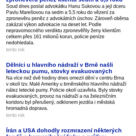
Soud dnes poslal advokátku Hanu Sukovou a její dceru
Pavlu Marešovou na sedm a 5,5 roku do vězení za
zpronevěru peněz z advokátních úschov. Zároveň oběma
zakázal výkon advokacie na deset let. Podle
nepravomocného verdiktu zpronevěřily ženy klientům
celkem přes 161 milionů korun, policie peníze
nedohledala.
tento rok
Dělníci u hlavního nádraží v Brně našli
leteckou pumu, stovky evakuovaných
Na více než dvě hodiny dnes omezil dění v centru Brna
v okolí tzv. Malé Ameriky u brněnského hlavního nádraží
nález letecké pumy. Policie okolí uzavřela. Byly stovky
evakuovaných, provoz na nádraží a na železničním
koridoru byl přerušený, odklonem jezdila i městská
hromadná doprava.
tento rok
Írán a USA dohodly rozmrazení některých