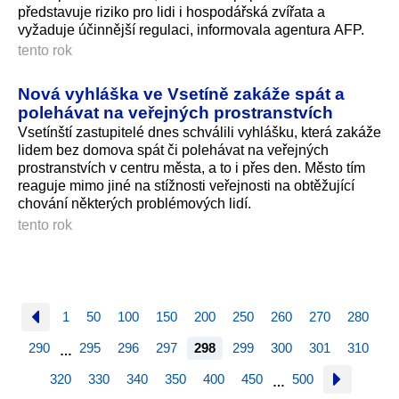
představuje riziko pro lidi i hospodářská zvířata a
vyžaduje účinnější regulaci, informovala agentura AFP.
tento rok
Nová vyhláška ve Vsetíně zakáže spát a
polehávat na veřejných prostranstvích
Vsetínští zastupitelé dnes schválili vyhlášku, která zakáže
lidem bez domova spát či polehávat na veřejných
prostranstvích v centru města, a to i přes den. Město tím
reaguje mimo jiné na stížnosti veřejnosti na obtěžující
chování některých problémových lidí.
tento rok
1
50
100
150
200
250
260
270
280
290
295
296
297
298
299
300
301
310
…
320
330
340
350
400
450
500
…