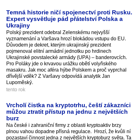
Temná historie ničí spojenectví proti Rusku.
Expert vysvětluje pád přátelství Polska a
Ukrajiny
Polský prezident odebral Zelenskému nejvyšší
vyznamenání a Varšava hrozí blokádou vstupu do EU.
Důvodem je dekret, kterým ukrajinský prezident
pojmenoval elitní armádní jednotku po hrdinech
Ukrajinské povstalecké armády (UPA) – banderovcích.
Pro Poláky jde o krvavou urážku obětí volyňského
masakru. Jak moc aféra hýbe Polskem a proč vyprchal
dřívější vděk? Z Varšavy odpovídá analytik Jan
Lupoměský.
tento rok
Vrcholí čistka na kryptotrhu, čeští zákazníci
můžou ztratit přístup na jednu z největších
burz
Na české i zahraniční firmy z oblasti kryptoaktiv brzy
plnou vahou dopadne přísná regulace. Hrozí, že kvůli ní
pozastaví činnost jedna z největších kryptoburz světa. Ta