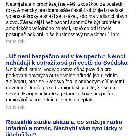
Netanjahuem procházejí největší zkouškou za poslední
roky. Americký prezident stále častěji kritizuje izraelské
vojenské kroky a snaží se ukázat, kdo má v alianci hlavní
slovo. Zásadnější než osobní spor může být proměna
amerického veřejného mínění, které se od Izraele
postupně odklání, píše businessový newsletter 11am.
tento rok
„Už není bezpečno ani v kempech.“ Němci
nabádají k ostražitosti při cestě do Švédska
Únik před letními vedry a rozvolněná pravidla pro
parkování obytných aut ve volné přírodě jsou jedním
z důvodů, proč se Švédsko řadí k oblíbeným cílům letní
dovolené. Jenže pokud v minulosti platilo, že se na
severu Evropy nekrade a je tam celkově bezpečno,
minimálně v posledních letech to neplatí.
tento rok
Rozsáhlá studie ukázala, co snižuje riziko
infarktů a mrtvic. Nechybí vám tyto látky v
jídelníčku?