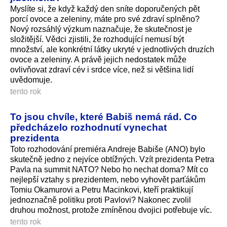
Myslíte si, že když každý den sníte doporučených pět
porcí ovoce a zeleniny, máte pro své zdraví splněno?
Nový rozsáhlý výzkum naznačuje, že skutečnost je
složitější. Vědci zjistili, že rozhodující nemusí být
množství, ale konkrétní látky ukryté v jednotlivých druzích
ovoce a zeleniny. A právě jejich nedostatek může
ovlivňovat zdraví cév i srdce více, než si většina lidí
uvědomuje.
tento rok
To jsou chvíle, které Babiš nemá rád. Co
předcházelo rozhodnutí vynechat
prezidenta
Toto rozhodování premiéra Andreje Babiše (ANO) bylo
skutečně jedno z nejvíce obtížných. Vzít prezidenta Petra
Pavla na summit NATO? Nebo ho nechat doma? Mít co
nejlepší vztahy s prezidentem, nebo vyhovět parťákům
Tomiu Okamurovi a Petru Macinkovi, kteří praktikují
jednoznačně politiku proti Pavlovi? Nakonec zvolil
druhou možnost, protože zmíněnou dvojici potřebuje víc.
tento rok