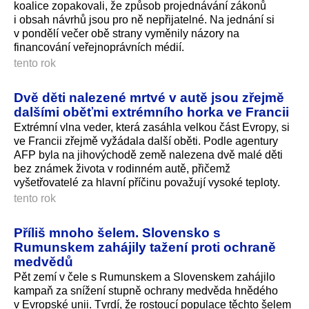
koalice zopakovali, že způsob projednávání zákonů
i obsah návrhů jsou pro ně nepřijatelné. Na jednání si
v pondělí večer obě strany vyměnily názory na
financování veřejnoprávních mé­dií.
tento rok
Dvě děti nalezené mrtvé v autě jsou zřejmě
dalšími oběťmi extrémního horka ve Francii
Extrémní vlna veder, která zasáhla velkou část Evropy, si
ve Francii zřejmě vyžádala další oběti. Podle agentury
AFP byla na jihovýchodě země nalezena dvě malé děti
bez známek života v rodinném autě, přičemž
vyšetřovatelé za hlavní příčinu považují vysoké teploty.
tento rok
Příliš mnoho šelem. Slovensko s
Rumunskem zahájily tažení proti ochraně
medvědů
Pět zemí v čele s Rumunskem a Slovenskem zahájilo
kampaň za snížení stupně ochrany medvěda hnědého
v Evropské unii. Tvrdí, že rostoucí populace těchto šelem