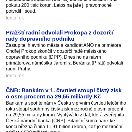
pokutu 200 tisíc korun. Letos na jaře ji pravomocně
potvrdil i soud.
tento rok
Pražští radní odvolali Prokopa z dozorčí
rady dopravního podniku
Zastupitel hlavního města a kandidát ANO na primátora
Ondřej Prokop skončil v dozorčí radě městského
dopravního podniku (DPP). Dnes ho na návrh
primátorova náměstka Jaromíra Beránka (Piráti) odvolali
radní Prahy.
tento rok
ČNB: Bankám v 1. čtvrtletí stoupl čistý zisk
o osm procent na 29,55 miliardy Kč
Bankám a spořitelnám v Česku v prvním čtvrtletí letošního
roku stoupl souhrnný čistý zisk meziročně o osm procent
na 29,55 miliardy korun. Vyplývá to z dat, která zveřejnila
Česká národní banka (ČNB). Bilanční suma bank ke
konci března činila 11,91 bilionu korun, což je meziroční