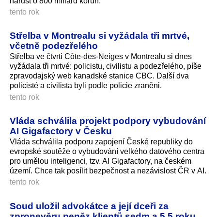
nárůst o 800 miliard ko­run.
tento rok
Střelba v Montrealu si vyžádala tři mrtvé,
včetně podezřelého
Střelba ve čtvrti Côte-des-Neiges v Montrealu si dnes
vyžádala tři mrtvé: policistu, civilistu a podezřelého, píše
zpravodajský web kanadské stanice CBC. Další dva
policisté a civilista byli podle policie zraněni.
tento rok
Vláda schválila projekt podpory vybudování
AI Gigafactory v Česku
Vláda schválila podporu zapojení České republiky do
evropské soutěže o vybudování velkého datového centra
pro umělou inteligenci, tzv. AI Gigafactory, na českém
území. Chce tak posílit bezpečnost a nezávislost ČR v AI.
tento rok
Soud uložil advokátce a její dceři za
zpronevěru peněz klientů sedm a 5,5 roku