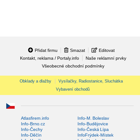
Přidat firmu
Smazat
Editovat
Kontakt, reklama / Portaly.info
Naše reklamní prvky
Všeobecné obchodní podmínky
Obklady a dlažby
Vysílačky, Radiostanice, Sluchátka
Vybavení obchodů
Atlasfirem.info
Info-M. Boleslav
Info-Brno.cz
Info-Budějovice
Info-Čechy
Info-Česká Lípa
Info-Děčín
InfoFrýdek-Místek