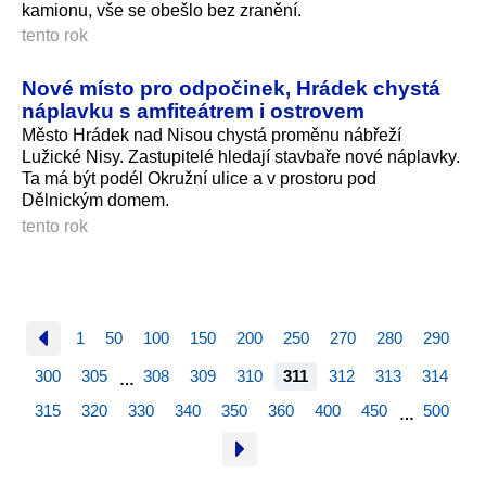
kamionu, vše se obešlo bez zranění.
tento rok
Nové místo pro odpočinek, Hrádek chystá
náplavku s amfiteátrem i ostrovem
Město Hrádek nad Nisou chystá proměnu nábřeží
Lužické Nisy. Zastupitelé hledají stavbaře nové náplavky.
Ta má být podél Okružní ulice a v prostoru pod
Dělnickým domem.
tento rok
1
50
100
150
200
250
270
280
290
300
305
308
309
310
311
312
313
314
…
315
320
330
340
350
360
400
450
500
…