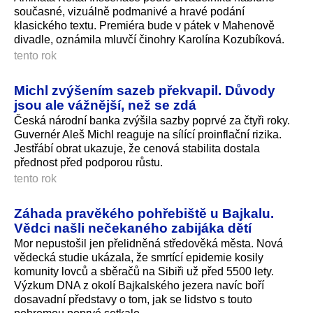
současné, vizuálně podmanivé a hravé podání
klasického textu. Premiéra bude v pátek v Mahenově
divadle, oznámila mluvčí činohry Karolína Kozubíková.
tento rok
Michl zvýšením sazeb překvapil. Důvody
jsou ale vážnější, než se zdá
Česká národní banka zvýšila sazby poprvé za čtyři roky.
Guvernér Aleš Michl reaguje na sílící proinflační rizika.
Jestřábí obrat ukazuje, že cenová stabilita dostala
přednost před podporou růstu.
tento rok
Záhada pravěkého pohřebiště u Bajkalu.
Vědci našli nečekaného zabijáka dětí
Mor nepustošil jen přelidněná středověká města. Nová
vědecká studie ukázala, že smrtící epidemie kosily
komunity lovců a sběračů na Sibiři už před 5500 lety.
Výzkum DNA z okolí Bajkalského jezera navíc boří
dosavadní představy o tom, jak se lidstvo s touto