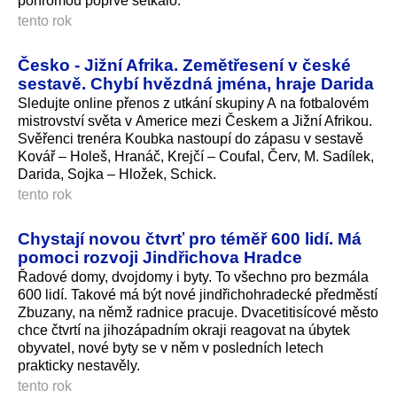
pohromou poprvé setkalo.
tento rok
Česko - Jižní Afrika. Zemětřesení v české
sestavě. Chybí hvězdná jména, hraje Darida
Sledujte online přenos z utkání skupiny A na fotbalovém
mistrovství světa v Americe mezi Českem a Jižní Afrikou.
Svěřenci trenéra Koubka nastoupí do zápasu v sestavě
Kovář – Holeš, Hranáč, Krejčí – Coufal, Červ, M. Sadílek,
Darida, Sojka – Hložek, Schick.
tento rok
Chystají novou čtvrť pro téměř 600 lidí. Má
pomoci rozvoji Jindřichova Hradce
Řadové domy, dvojdomy i byty. To všechno pro bezmála
600 lidí. Takové má být nové jindřichohradecké předměstí
Zbuzany, na němž radnice pracuje. Dvacetitisícové město
chce čtvrtí na jihozápadním okraji reagovat na úbytek
obyvatel, nové byty se v něm v posledních letech
prakticky nestavěly.
tento rok