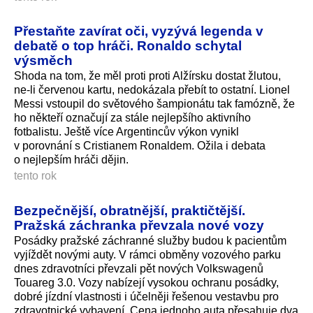
Přestaňte zavírat oči, vyzývá legenda v
debatě o top hráči. Ronaldo schytal
výsměch
Shoda na tom, že měl proti proti Alžírsku dostat žlutou,
ne-li červenou kartu, nedokázala přebít to ostatní. Lionel
Messi vstoupil do světového šampionátu tak famózně, že
ho někteří označují za stále nejlepšího aktivního
fotbalistu. Ještě více Argentincův výkon vynikl
v porovnání s Cristianem Ronaldem. Ožila i debata
o nejlepším hráči dějin.
tento rok
Bezpečnější, obratnější, praktičtější.
Pražská záchranka převzala nové vozy
Posádky pražské záchranné služby budou k pacientům
vyjíždět novými auty. V rámci obměny vozového parku
dnes zdravotníci převzali pět nových Volkswagenů
Touareg 3.0. Vozy nabízejí vysokou ochranu posádky,
dobré jízdní vlastnosti i účelněji řešenou vestavbu pro
zdravotnické vybavení. Cena jednoho auta přesahuje dva