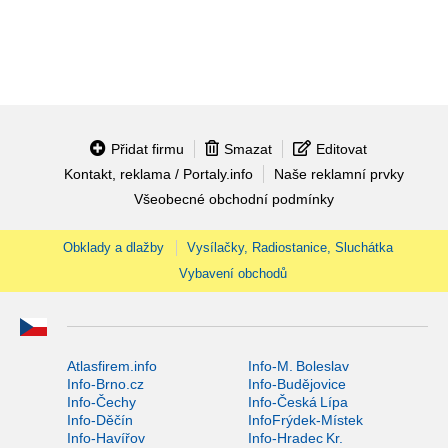
Přidat firmu
Smazat
Editovat
Kontakt, reklama / Portaly.info
Naše reklamní prvky
Všeobecné obchodní podmínky
Obklady a dlažby
Vysílačky, Radiostanice, Sluchátka
Vybavení obchodů
Atlasfirem.info
Info-M. Boleslav
Info-Brno.cz
Info-Budějovice
Info-Čechy
Info-Česká Lípa
Info-Děčín
InfoFrýdek-Místek
Info-Havířov
Info-Hradec Kr.