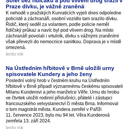
Šofér bez řidičáku a pod vlivem drog srazil v
Praze dívku, je vážně zraněná
K nehodě v pražských Kunraticích vyjeli dnes odpoledne
policisté a záchranáři, osobní vozidlo tam srazilo dívku.
Řidič, který seděl za volantem, podle policie neměl
řidičský průkaz a navíc byl pod vlivem drog. Na místo
záchranáři povolali i vrtulník, dívku s vážnými zraněními
však převezli do nemocnice sanitkou. Doprava je v místě
omezená.
tento rok
Na Ústředním hřbitově v Brně uložili urny
spisovatele Kundery a jeho ženy
Poslední volný hrob v čestném kruhu na Ústředním
hřbitově v Brně připadl významnému českému spisovateli
Milanu Kunderovi a jeho manželce Věře. Urnu do hrobu
ve čtvrtek uložili rodinní příslušníci, přátelé i zástupci
francouzského velvyslanectví či města Brna. Informoval
o tom magistrát města. Kundera zemřel v Paříži
11. července 2023, bylo mu 94 let. Věra Kunderová
zemřela 13. září 2024.
tento rok