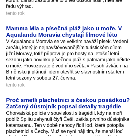
korun. Zlínští zastupitelé to dnes odsouhlasili, měli ale
řadu výhrad.
tento rok
Mamma Mia a písečná pláž jako u moře. V
Aqualandu Moravia chystají filmové léto
V Aqualandu Moravia se ve velkém naváží písek. Vedení
areálu, který je nejnavštěvovanějším turistickém cílem
jižní Moravy, totiž připravuje pro hosty na letošní letní
sezonu jako novinku písečnou pláž s palmami jako někde
u moře. Provozovatelé vodního světa v Pasohlávkách na
Brněnsku ji plánují lidem otevřít se slavnostním startem
letní sezony v sobotu 27. června.
tento rok
Proč smetli plachetnici s českou posádkou?
Zatčený důstojník popsal detaily tragédie
Chorvatská policie v souvislosti s tragédií, kdy na moři
poblíž Splitu zahynuli čtyři Češi, zatkla prvního důstojníka
katamaranu. Ten v době nehody řídil loď, která potopila
plachetnici s Čechy. Muž se nyní hájí tím, že menší loď