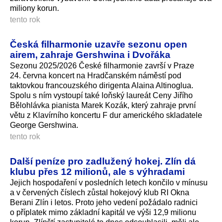
miliony korun.
tento rok
Česká filharmonie uzavře sezonu open
airem, zahraje Gershwina i Dvořáka
Sezonu 2025/2026 České filharmonie završí v Praze
24. června koncert na Hradčanském náměstí pod
taktovkou francouzského dirigenta Alaina Altinoglua.
Spolu s ním vystoupí také loňský laureát Ceny Jiřího
Bělohlávka pianista Marek Kozák, který zahraje první
větu z Klavírního koncertu F dur amerického skladatele
George Gershwina.
tento rok
Další peníze pro zadlužený hokej. Zlín dá
klubu přes 12 milionů, ale s výhradami
Jejich hospodaření v posledních letech končilo v mínusu
a v červených číslech zůstal hokejový klub RI Okna
Berani Zlín i letos. Proto jeho vedení požádalo radnici
o příplatek mimo základní kapitál ve výši 12,9 milionu