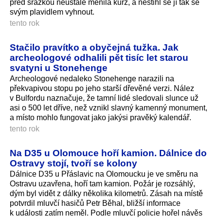
před srážkou neustále měnila kurz, a nestihl se jí tak se
svým plavidlem vyhnout.
tento rok
Stačilo pravítko a obyčejná tužka. Jak
archeologové odhalili pět tisíc let starou
svatyni u Stonehenge
Archeologové nedaleko Stonehenge narazili na
překvapivou stopu po jeho starší dřevěné verzi. Nález
v Bulfordu naznačuje, že tamní lidé sledovali slunce už
asi o 500 let dříve, než vznikl slavný kamenný monument,
a místo mohlo fungovat jako jakýsi pravěký kalendář.
tento rok
Na D35 u Olomouce hoří kamion. Dálnice do
Ostravy stojí, tvoří se kolony
Dálnice D35 u Přáslavic na Olomoucku je ve směru na
Ostravu uzavřena, hoří tam kamion. Požár je rozsáhlý,
dým byl vidět z dálky několika kilometrů. Zásah na místě
potvrdil mluvčí hasičů Petr Běhal, bližší informace
k události zatím neměl. Podle mluvčí policie hořel návěs