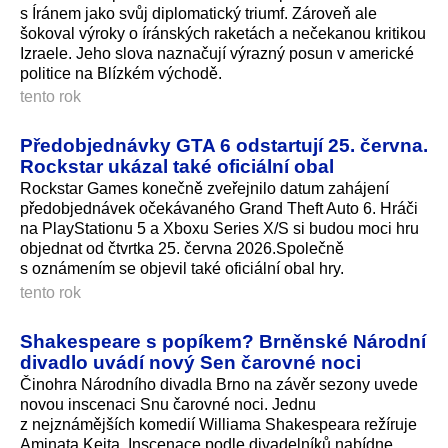
s Íránem jako svůj diplomatický triumf. Zároveň ale
šokoval výroky o íránských raketách a nečekanou kritikou
Izraele. Jeho slova naznačují výrazný posun v americké
politice na Blízkém východě.
tento rok
Předobjednávky GTA 6 odstartují 25. června.
Rockstar ukázal také oficiální obal
Rockstar Games konečně zveřejnilo datum zahájení
předobjednávek očekávaného Grand Theft Auto 6. Hráči
na PlayStationu 5 a Xboxu Series X/S si budou moci hru
objednat od čtvrtka 25. června 2026.Společně
s oznámením se objevil také oficiální obal hry.
tento rok
Shakespeare s popíkem? Brněnské Národní
divadlo uvádí nový Sen čarovné noci
Činohra Národního divadla Brno na závěr sezony uvede
novou inscenaci Snu čarovné noci. Jednu
z nejznámějších komedií Williama Shakespeara režíruje
Aminata Keita. Inscenace podle divadelníků nabídne