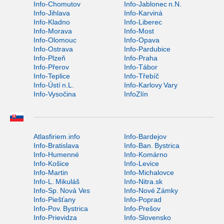
Info-Chomutov
Info-Jablonec n.N.
Info-Jihlava
Info-Karviná
Info-Kladno
Info-Liberec
Info-Morava
Info-Most
Info-Olomouc
Info-Opava
Info-Ostrava
Info-Pardubice
Info-Plzeň
Info-Praha
Info-Přerov
Info-Tábor
Info-Teplice
Info-Třebíč
Info-Ústí n.L.
Info-Karlovy Vary
Info-Vysočina
InfoZlín
Atlasfiriem.info
Info-Bardejov
Info-Bratislava
Info-Ban. Bystrica
Info-Humenné
Info-Komárno
Info-Košice
Info-Levice
Info-Martin
Info-Michalovce
Info-L. Mikuláš
Info-Nitra.sk
Info-Sp. Nová Ves
Info-Nové Zámky
Info-Piešťany
Info-Poprad
Info-Pov. Bystrica
Info-Prešov
Info-Prievidza
Info-Slovensko