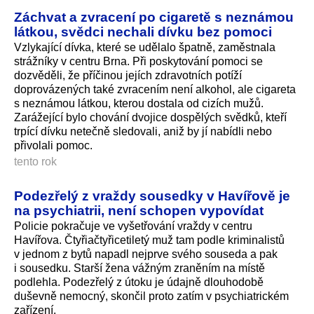
Záchvat a zvracení po cigaretě s neznámou
látkou, svědci nechali dívku bez pomoci
Vzlykající dívka, které se udělalo špatně, zaměstnala
strážníky v centru Brna. Při poskytování pomoci se
dozvěděli, že příčinou jejích zdravotních potíží
doprovázených také zvracením není alkohol, ale cigareta
s neznámou látkou, kterou dostala od cizích mužů.
Zarážející bylo chování dvojice dospělých svědků, kteří
trpící dívku netečně sledovali, aniž by jí nabídli nebo
přivolali pomoc.
tento rok
Podezřelý z vraždy sousedky v Havířově je
na psychiatrii, není schopen vypovídat
Policie pokračuje ve vyšetřování vraždy v centru
Havířova. Čtyřiačtyřicetiletý muž tam podle kriminalistů
v jednom z bytů napadl nejprve svého souseda a pak
i sousedku. Starší žena vážným zraněním na místě
podlehla. Podezřelý z útoku je údajně dlouhodobě
duševně nemocný, skončil proto zatím v psychiatrickém
zařízení.