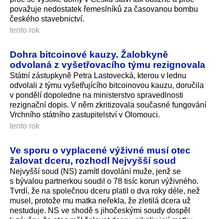
považuje nedostatek řemeslníků za časovanou bombu
českého stavebnictví.
tento rok
Dohra bitcoinové kauzy. Žalobkyně
odvolaná z vyšetřovacího týmu rezignovala
Státní zástupkyně Petra Lastovecká, kterou v lednu
odvolali z týmu vyšetřujícího bitcoinovou kauzu, doručila
v pondělí dopoledne na ministerstvo spravedlnosti
rezignační dopis. V něm zkritizovala současné fungování
Vrchního státního zastupitelství v Olomouci.
tento rok
Ve sporu o vyplacené výživné musí otec
žalovat dceru, rozhodl Nejvyšší soud
Nejvyšší soud (NS) zamítl dovolání muže, jenž se
s bývalou partnerkou soudil o 78 tisíc korun výživného.
Tvrdí, že na společnou dceru platil o dva roky déle, než
musel, protože mu matka neřekla, že zletilá dcera už
nestuduje. NS ve shodě s jihočeskými soudy dospěl