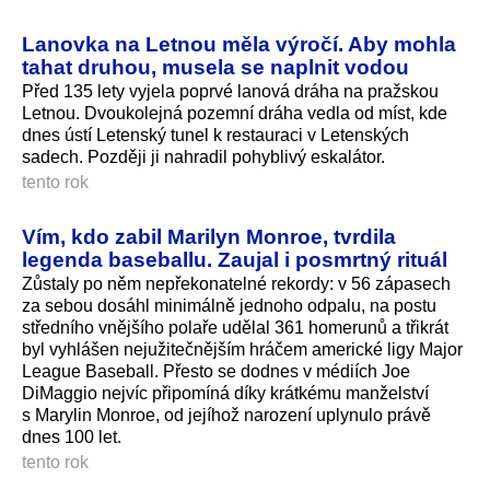
Lanovka na Letnou měla výročí. Aby mohla
tahat druhou, musela se naplnit vodou
Před 135 lety vyjela poprvé lanová dráha na pražskou
Letnou. Dvoukolejná pozemní dráha vedla od míst, kde
dnes ústí Letenský tunel k restauraci v Letenských
sadech. Později ji nahradil pohyblivý eskalátor.
tento rok
Vím, kdo zabil Marilyn Monroe, tvrdila
legenda baseballu. Zaujal i posmrtný rituál
Zůstaly po něm nepřekonatelné rekordy: v 56 zápasech
za sebou dosáhl minimálně jednoho odpalu, na postu
středního vnějšího polaře udělal 361 homerunů a třikrát
byl vyhlášen nejužitečnějším hráčem americké ligy Major
League Baseball. Přesto se dodnes v médiích Joe
DiMaggio nejvíc připomíná díky krátkému manželství
s Marylin Monroe, od jejíhož narození uplynulo právě
dnes 100 let.
tento rok