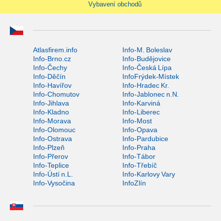
Vybavení obchodů
Atlasfirem.info
Info-M. Boleslav
Info-Brno.cz
Info-Budějovice
Info-Čechy
Info-Česká Lípa
Info-Děčín
InfoFrýdek-Místek
Info-Havířov
Info-Hradec Kr.
Info-Chomutov
Info-Jablonec n.N.
Info-Jihlava
Info-Karviná
Info-Kladno
Info-Liberec
Info-Morava
Info-Most
Info-Olomouc
Info-Opava
Info-Ostrava
Info-Pardubice
Info-Plzeň
Info-Praha
Info-Přerov
Info-Tábor
Info-Teplice
Info-Třebíč
Info-Ústí n.L.
Info-Karlovy Vary
Info-Vysočina
InfoZlín