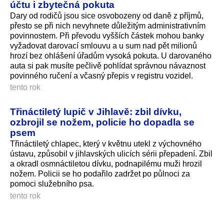
účtu i zbytečná pokuta
Dary od rodičů jsou sice osvobozeny od daně z příjmů,
přesto se při nich nevyhnete důležitým administrativním
povinnostem. Při převodu vyšších částek mohou banky
vyžadovat darovací smlouvu a u sum nad pět milionů
hrozí bez ohlášení úřadům vysoká pokuta. U darovaného
auta si pak musíte pečlivě pohlídat správnou návaznost
povinného ručení a včasný přepis v registru vozidel.
tento rok
Třináctiletý lupič v Jihlavě: zbil dívku,
ozbrojil se nožem, policie ho dopadla se
psem
Třináctiletý chlapec, který v květnu utekl z výchovného
ústavu, způsobil v jihlavských ulicích sérii přepadení. Zbil
a okradl osmnáctiletou dívku, podnapilému muži hrozil
nožem. Policii se ho podařilo zadržet po půlnoci za
pomoci služebního psa.
tento rok