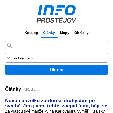
Katalog
Články
Mapy
Obrázky
Hledat
Články
420. strana
Novomanželku zardousil druhý den po
svatbě. Jen jsem jí chtěl zacpat ústa, hájil se
Za vraždu své manželky na Karlovarsku vyměřil Krajský