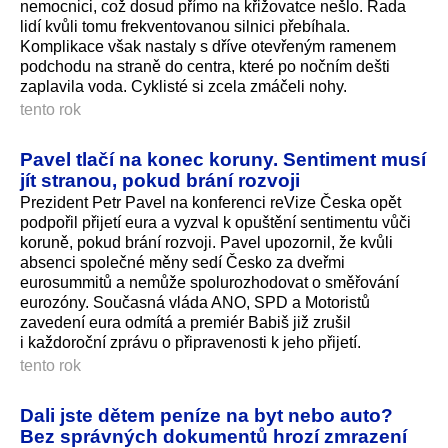
nemocnici, což dosud přímo na křižovatce nešlo. Řada
lidí kvůli tomu frekventovanou silnici přebíhala.
Komplikace však nastaly s dříve otevřeným ramenem
podchodu na straně do centra, které po nočním dešti
zaplavila voda. Cyklisté si zcela zmáčeli nohy.
tento rok
Pavel tlačí na konec koruny. Sentiment musí
jít stranou, pokud brání rozvoji
Prezident Petr Pavel na konferenci reVize Česka opět
podpořil přijetí eura a vyzval k opuštění sentimentu vůči
koruně, pokud brání rozvoji. Pavel upozornil, že kvůli
absenci společné měny sedí Česko za dveřmi
eurosummitů a nemůže spolurozhodovat o směřování
eurozóny. Současná vláda ANO, SPD a Motoristů
zavedení eura odmítá a premiér Babiš již zrušil
i každoroční zprávu o připravenosti k jeho přijetí.
tento rok
Dali jste dětem peníze na byt nebo auto?
Bez správných dokumentů hrozí zmrazení