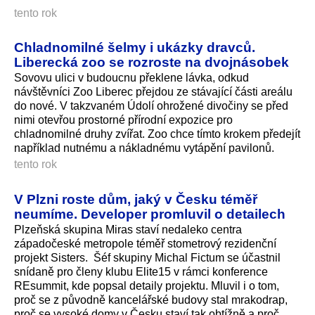
tento rok
Chladnomilné šelmy i ukázky dravců.
Liberecká zoo se rozroste na dvojnásobek
Sovovu ulici v budoucnu překlene lávka, odkud
návštěvníci Zoo Liberec přejdou ze stávající části areálu
do nové. V takzvaném Údolí ohrožené divočiny se před
nimi otevřou prostorné přírodní expozice pro
chladnomilné druhy zvířat. Zoo chce tímto krokem předejít
například nutnému a nákladnému vytápění pavilonů.
tento rok
V Plzni roste dům, jaký v Česku téměř
neumíme. Developer promluvil o detailech
Plzeňská skupina Miras staví nedaleko centra
západočeské metropole téměř stometrový rezidenční
projekt Sisters. Šéf skupiny Michal Fictum se účastnil
snídaně pro členy klubu Elite15 v rámci konference
REsummit, kde popsal detaily projektu. Mluvil i o tom,
proč se z původně kancelářské budovy stal mrakodrap,
proč se vysoké domy v Česku staví tak obtížně a proč