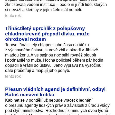
zkritizovala vedení instituce – podle ní ji řídí lidé, kterých
si neváží a kteří by v jejím čele stát neměli.
tento rok
Třináctiletý uprchlík z polepšovny
chladnokrevně přepadl dívku, muže
ohrožoval nožem
Teprve třináctiletý chlapec, toho času na útěku
z výchovného ústavu, surově zbil a okradl v Jihlavě
mladou ženu. A ve stejnou noc stihl rovněž oloupit
i podnapilého muže. Hocha policisté během pár hodin
dopadli a vrátili do ústavu. Jeho výpravu na Vysočinu
dále prošetřují a mapují jeho pohyb.
tento rok
Přesun vládních agend je definitivní, odbyl
Babiš masivní kritiku
Kabinet se v pondělí už nebude vracet k jednání
o přesunu agendy lidských práv a závislostí z úřadu vlády
pod čtyři ministerstva. Rozhodnutí z minulých dvou týdnů