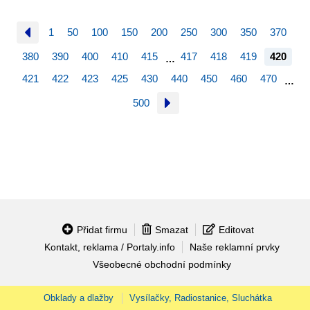
1
50
100
150
200
250
300
350
370
380
390
400
410
415
417
418
419
420
…
421
422
423
425
430
440
450
460
470
…
500
Přidat firmu
Smazat
Editovat
Kontakt, reklama / Portaly.info
Naše reklamní prvky
Všeobecné obchodní podmínky
Obklady a dlažby
Vysílačky, Radiostanice, Sluchátka