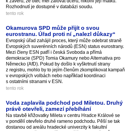
k závěru, že otec měl žalovat dceru, nikoliv její matku.
Rozhodnutí je dostupné v databázi soudu.
tento rok
Okamurova SPD může přijít o svou
eurostranu. Úřad proti ní „nalezl důkazy“
Evropský úřad zahájil proces, který může odebrat straně
Evropských suverénních národů (ESN) status eurostrany.
Mezi členy ESN patří i česká Svoboda a přímá
demokracie (SPD) Tomia Okamury nebo Alternativa pro
Německo (AfD). Pokud by došlo k vyškrtnutí strany
z registru, mohlo by to jejím členům zkomplikovat kampaň
v evropských volbách nebo například koordinaci
s ostatními stranami v ESN.
tento rok
Voda zaplavila podchod pod Miletou. Druhý
právě otevřeli, zamezí přebíhání
Na stavbě křižovatky Mileta v centru Hradce Králové se
v pondělí otevřelo druhé rameno podchodu. Pěší se tak
dostanou od areálu hradecké univerzity k fakultní