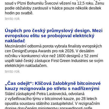
soud v Plzni Bohumilu Švecovi vězení na 12,5 roku. Ženu
podle obžaloby zardousil v hádce pouze několik desítek
hodin po svatbě.
tento rok
Úspěch pro český průmyslový design. Mezi
evropskou elitu se probojoval elektrický
nakladač
Mezinárodní odborná porota vybrala finalisty evropských
cen DesignEuropa Awards pro rok 2026. V desátém
ročníku v konkurenci více než 1600 designů z 52 zemí
uspěl také český zástupce First Green Industries se svým
elektrickým nakladačem.
tento rok
„Čas odejít“: Klíčová žalobkyně bitcoinové
kauzy rezignovala po střetu s nadřízenými
Státní zástupkyně Petra Lastovecká, odvolaná
z vyšetřovacího týmu v bitcoinové kauze, po 28 letech
opustila soustavu státního zastupitelství. V rezignačním
dopise doručeném ministerstvu spravedlnosti ostře