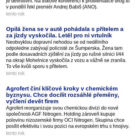
je definitivní. Na tiskové konferenci k problematice drog to
v pondělí řekl premiér Andrej Babiš (ANO).
tento rok
Opilá žena se v autě pohádala s přítelem a
za jízdy vyskočila. Letěl pro ni vrtulník
Neobvyklou dopravní nehodou se od nedělního
odpoledne zabývají policisté ze Šumperska. Žena tam
podle dosavadních zjištění za jízdy po rušné silnici I/44
na okraji Mohelnice vyskočila z vozu a vážně se zranila.
To vše kvůli sporu s přítelem.
tento rok
Agrofert činí klíčové kroky v chemickém
byznysu. Chce docílit rozsáhlé přeměny,
vyčlení devět firem
Agrofert reorganizuje svou chemickou divizi do nové
společnosti AGF Nitrogen. Holding zároveň kupuje
polovinu nizozemské firmy OCI Nitrogen. Skupina chce
posílit efektivitu i svou pozici na evropském trhu s hnojivy.
tento rok