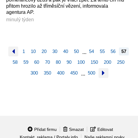
přitom hrozilo až tříměsíční vězení, informovala
agentura AP.
minulý týden
1
10
20
30
40
50
54
55
56
57
…
58
59
60
70
80
90
100
150
200
250
300
350
400
450
500
…
Přidat firmu
Smazat
Editovat
Kontakt, reklama / Portaly.info
Naše reklamní prvky