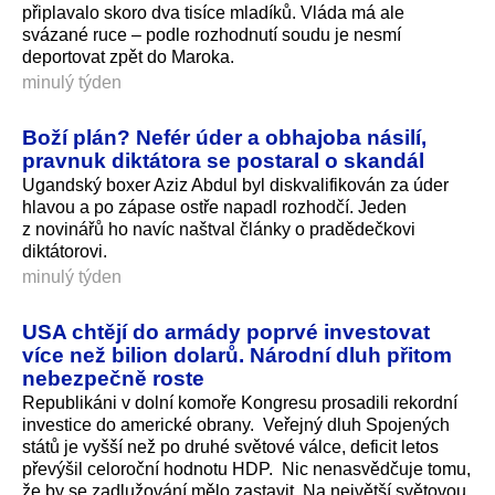
připlavalo skoro dva tisíce mladíků. Vláda má ale
svázané ruce – podle rozhodnutí soudu je nesmí
deportovat zpět do Maroka.
minulý týden
Boží plán? Nefér úder a obhajoba násilí,
pravnuk diktátora se postaral o skandál
Ugandský boxer Aziz Abdul byl diskvalifikován za úder
hlavou a po zápase ostře napadl rozhodčí. Jeden
z novinářů ho navíc naštval články o pradědečkovi
diktátorovi.
minulý týden
USA chtějí do armády poprvé investovat
více než bilion dolarů. Národní dluh přitom
nebezpečně roste
Republikáni v dolní komoře Kongresu prosadili rekordní
investice do americké obrany. Veřejný dluh Spojených
států je vyšší než po druhé světové válce, deficit letos
převýšil celoroční hodnotu HDP. Nic nenasvědčuje tomu,
že by se zadlužování mělo zastavit. Na největší světovou