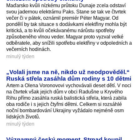
Maďarsko kvůli nízkému průtoku Dunaje zcela odstaví
svou jadernou elektrárnu Paks. Stane se tak ve čtvrtek
večer či v pátek, oznámil premiér Péter Magyar. Od
pondělí by tak situace s dodávkami elektřiny mohla být
kritická, a to kvůli očekávanému nárůstu spotřeby
způsobeného vlnou veder. Magyar proto vyzval velké
odběratele, aby snížili spotřebu elektřiny v odpoledních a
večerních hodinách.
minulý týden
„Volali jsme na ně, nikdo už neodpověděl.“
Ruská střela zasáhla dům rodiny s 10 dětmi
Artem a Olena Voronovovi vychovávali deset dětí. V noci
na čtvrtek však jejich dům v obci Radušne u Kryvého
Rihu přímo zasáhla ruská balistická střela, která zabila
oba rodiče i s jejich čtyřmi dětmi. Celkem si rozsáhlé
noční bombardování Ukrajiny vyžádalo nejméně osm
lidských životů.
minulý týden
Významný český moment. Strnad koupil