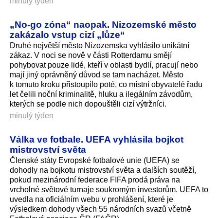
minulý týden
„No-go zóna“ naopak. Nizozemské město
zakázalo vstup cizí „lůze“
Druhé největší město Nizozemska vyhlásilo unikátní
zákaz. V noci se nově v části Rotterdamu smějí
pohybovat pouze lidé, kteří v oblasti bydlí, pracují nebo
mají jiný oprávněný důvod se tam nacházet. Město
k tomuto kroku přistoupilo poté, co místní obyvatelé řadu
let čelili noční kriminalitě, hluku a ilegálním závodům,
kterých se podle nich dopouštěli cizí výtržníci.
minulý týden
Válka ve fotbale. UEFA vyhlásila bojkot
mistrovství světa
Členské státy Evropské fotbalové unie (UEFA) se
dohodly na bojkotu mistrovství světa a dalších soutěží,
pokud mezinárodní federace FIFA prodá práva na
vrcholné světové turnaje soukromým investorům. UEFA to
uvedla na oficiálním webu v prohlášení, které je
výsledkem dohody všech 55 národních svazů včetně