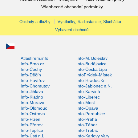
Všeobecné obchodní podmínky
Obklady a dlažby
Vysílačky, Radiostanice, Sluchátka
Vybavení obchodů
Atlasfirem.info
Info-M. Boleslav
Info-Brno.cz
Info-Budějovice
Info-Čechy
Info-Česká Lípa
Info-Děčín
InfoFrýdek-Místek
Info-Havířov
Info-Hradec Kr.
Info-Chomutov
Info-Jablonec n.N.
Info-Jihlava
Info-Karviná
Info-Kladno
Info-Liberec
Info-Morava
Info-Most
Info-Olomouc
Info-Opava
Info-Ostrava
Info-Pardubice
Info-Plzeň
Info-Praha
Info-Přerov
Info-Tábor
Info-Teplice
Info-Třebíč
Info-Ústí n.L.
Info-Karlovy Vary