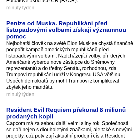
Fotbalové asociace ČR (FAČR).
minulý týden
Peníze od Muska. Republikáni před
listopadovými volbami získají významnou
pomoc
Nejbohatší člověk na světě Elon Musk se chystá finančně
podpořit kampaň amerických republikánů před
listopadovými volbami. Nadcházející volby, při kterých
Američané vyberou nové zástupce do Sněmovny
reprezentantů a do třetiny Senátu, rozhodnou, zda
Trumpovi republikáni udrží v Kongresu USA většinu.
Úspěch demokratů by mohl Trumpovi zkomplikovat
zbytek jeho mandátu.
minulý týden
Resident Evil Requiem překonal 8 milionů
prodaných kopií
Capcom má za sebou další velmi silný rok. Společnosti
se daří nejen s dlouholetými značkami, ale také s novými
projekty, což potvrzují aktuální prodejní čísla Resident