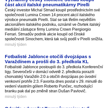
část akcií italské pneumatikárny Pirelli
Český investor Michal Strnad koupil prostřednictvím své
společnosti Lumina Crown 14 procent akcií italského
výrobce pneumatik Pirelli. Stal se tak třetím největším
akcionářem italského podniku, oznámil ve čtvrtek italský
mediální zástupce firmy Lumina Crown Piergiorgio
Ferrari. Strnadův podnik akcie koupil od čínské
společnosti Sinochem, která tak svůj podíl v Pirelli snížila.
minulý týden
Fotbalisté Jablonce otočili dvojzápas s
Varaždínem a prošli do 3. předkola KL
Fotbalisté Jablonce postoupili do 3. předkola Konferenční
ligy. Severočeši v domácí odvetě 2. předkola porazili
chorvatský Varaždín 2:0 a otočili dvojzápas po úvodní
venkovní prohře 2:3. Favorita dnes poslal v 29. minutě do
vedení vlastním gólem Roberto Punčec, rozhodující
branku pak dal po změně stran Dušan Pavlovič.
minulý týden