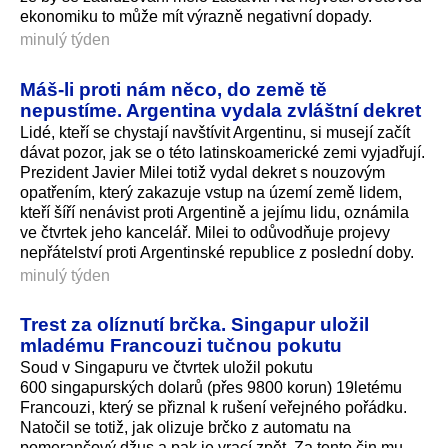
ekonomiku to může mít výrazně negativní dopady.
minulý týden
Máš-li proti nám něco, do země tě
nepustíme. Argentina vydala zvláštní dekret
Lidé, kteří se chystají navštívit Argentinu, si musejí začít
dávat pozor, jak se o této latinskoamerické zemi vyjadřují.
Prezident Javier Milei totiž vydal dekret s nouzovým
opatřením, který zakazuje vstup na území země lidem,
kteří šíří nenávist proti Argentině a jejímu lidu, oznámila
ve čtvrtek jeho kancelář. Milei to odůvodňuje projevy
nepřátelství proti Argentinské republice z poslední doby.
minulý týden
Trest za olíznutí brčka. Singapur uložil
mladému Francouzi tučnou pokutu
Soud v Singapuru ve čtvrtek uložil pokutu
600 singapurských dolarů (přes 9800 korun) 19letému
Francouzi, který se přiznal k rušení veřejného pořádku.
Natočil se totiž, jak olizuje brčko z automatu na
pomerančový džus a pak je vrací zpět. Za tento čin mu