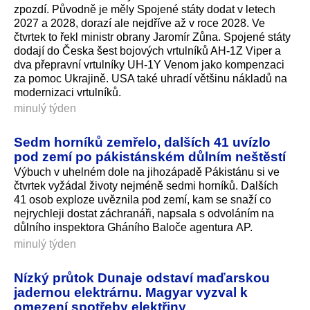
zpozdí. Původně je měly Spojené státy dodat v letech
2027 a 2028, dorazí ale nejdříve až v roce 2028. Ve
čtvrtek to řekl ministr obrany Jaromír Zůna. Spojené státy
dodají do Česka šest bojových vrtulníků AH-1Z Viper a
dva přepravní vrtulníky UH-1Y Venom jako kompenzaci
za pomoc Ukrajině. USA také uhradí většinu nákladů na
modernizaci vrtulníků.
minulý týden
Sedm horníků zemřelo, dalších 41 uvízlo
pod zemí po pákistánském důlním neštěstí
Výbuch v uhelném dole na jihozápadě Pákistánu si ve
čtvrtek vyžádal životy nejméně sedmi horníků. Dalších
41 osob exploze uvěznila pod zemí, kam se snaží co
nejrychleji dostat záchranáři, napsala s odvoláním na
důlního inspektora Gháního Baloče agentura AP.
minulý týden
Nízký průtok Dunaje odstaví maďarskou
jadernou elektrárnu. Magyar vyzval k
omezení spotřeby elektřiny