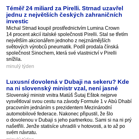
Téměř 24 miliard za Pirelli. Strnad uzavřel
jednu z největších českých zahraničních
investic
Michal Strnad koupil prostřednictvím Lumina Crown
14 procent akcií italské společnosti Pirelli. Stal se třetím
největším akcionářem jednoho z nejznámějších
světových výrobců pneumatik. Podíl prodala čínská
společnost Sinochem, která své vlastnictví v Pirelli
snížila.
minulý týden
Luxusní dovolená v Dubaji na sekeru? Kde
na ni slovenský ministr vzal, není jasné
Slovenský ministr vnitra Matúš Šutaj Eštok nejprve
vysvětloval svou cestu na závody Formule 1 v Abú Dhabí
pracovním jednáním s prezidentem Mezinárodní
automobilové federace. Nakonec připustil, že šlo
o dovolenou v Dubaji s jeho partnerkou. Sami si na ni prý
našetřili. Jenže statisíce uhradili v hotovosti, a to až po
svém návratu.