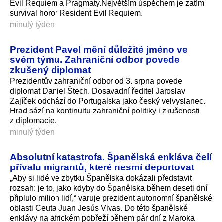
Evil Requiem a Pragmaty.Největším úspěchem je zatím
survival horor Resident Evil Requiem.
minulý týden
Prezident Pavel mění důležité jméno ve
svém týmu. Zahraniční odbor povede
zkušený diplomat
Prezidentův zahraniční odbor od 3. srpna povede
diplomat Daniel Štech. Dosavadní ředitel Jaroslav
Zajíček odchází do Portugalska jako český velvyslanec.
Hrad sází na kontinuitu zahraniční politiky i zkušenosti
z diplomacie.
minulý týden
Absolutní katastrofa. Španělská enkláva čelí
přívalu migrantů, které nesmí deportovat
„Aby si lidé ve zbytku Španělska dokázali představit
rozsah: je to, jako kdyby do Španělska během deseti dní
připlulo milion lidí,“ varuje prezident autonomní španělské
oblasti Ceuta Juan Jesús Vivas. Do této španělské
enklávy na africkém pobřeží během pár dní z Maroka