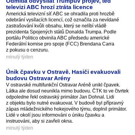
Odmítla odvysílat Trumpův projev, teď
televizi ABC hrozí ztráta licence
Americká televizní síť ABC se ohradila proti hrozbě
odebrání vysílacích licencí, což označila za nevídané
zastrašování kvůli obsahu, který se nelíbí vládě
prezidenta Spojených států Donalda Trumpa. Podle
portálu Politico obvinila ABC předsedu americké
Federální komise pro spoje (FCC) Brendana Carra
z pokusu o cenzuru.
minulý týden
Únik čpavku v Ostravě. Hasiči evakuovali
budovu Ostravar Arény
V ostravské multifunkční Ostravar Aréně unikl čpavek.
Látka ale dosud neunikla mimo budovu. ČTK to ve čtvrtek
odpoledne řekl ostravský primátor Jan Dohnal. Lidi
z objektu bylo nutné evakuovat. V budově byl přípravný
zápas mládežnického hokejového týmu, doplnil primátor.
Lidé v okolí jsou informováni o úniku čpavku a
instruováni, aby si zavřeli okna.
minulý týden