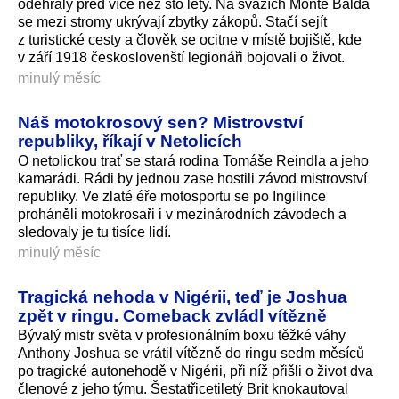
odehrály před více než sto lety. Na svazích Monte Balda
se mezi stromy ukrývají zbytky zákopů. Stačí sejít
z turistické cesty a člověk se ocitne v místě bojiště, kde
v září 1918 českoslovenští legionáři bojovali o život.
minulý měsíc
Náš motokrosový sen? Mistrovství
republiky, říkají v Netolicích
O netolickou trať se stará rodina Tomáše Reindla a jeho
kamarádi. Rádi by jednou zase hostili závod mistrovství
republiky. Ve zlaté éře motosportu se po Ingilince
proháněli motokrosaři i v mezinárodních závodech a
sledovaly je tu tisíce lidí.
minulý měsíc
Tragická nehoda v Nigérii, teď je Joshua
zpět v ringu. Comeback zvládl vítězně
Bývalý mistr světa v profesionálním boxu těžké váhy
Anthony Joshua se vrátil vítězně do ringu sedm měsíců
po tragické autonehodě v Nigérii, při níž přišli o život dva
členové z jeho týmu. Šestatřicetiletý Brit knokautoval