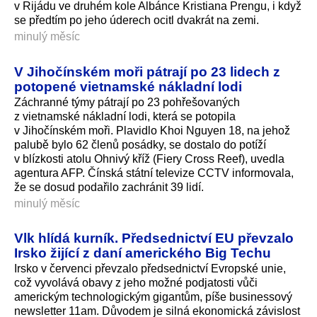
v Rijádu ve druhém kole Albánce Kristiana Prengu, i když
se předtím po jeho úderech ocitl dvakrát na zemi.
minulý měsíc
V Jihočínském moři pátrají po 23 lidech z
potopené vietnamské nákladní lodi
Záchranné týmy pátrají po 23 pohřešovaných
z vietnamské nákladní lodi, která se potopila
v Jihočínském moři. Plavidlo Khoi Nguyen 18, na jehož
palubě bylo 62 členů posádky, se dostalo do potíží
v blízkosti atolu Ohnivý kříž (Fiery Cross Reef), uvedla
agentura AFP. Čínská státní televize CCTV informovala,
že se dosud podařilo zachránit 39 lidí.
minulý měsíc
Vlk hlídá kurník. Předsednictví EU převzalo
Irsko žijící z daní amerického Big Techu
Irsko v červenci převzalo předsednictví Evropské unie,
což vyvolává obavy z jeho možné podjatosti vůči
americkým technologickým gigantům, píše businessový
newsletter 11am. Důvodem je silná ekonomická závislost