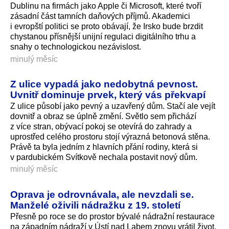
Dublinu na firmách jako Apple či Microsoft, které tvoří
zásadní část tamních daňových příjmů. Akademici
i evropští politici se proto obávají, že Irsko bude brzdit
chystanou přísnější unijní regulaci digitálního trhu a
snahy o technologickou nezávislost.
minulý měsíc
Z ulice vypadá jako nedobytná pevnost.
Uvnitř dominuje prvek, který vás překvapí
Z ulice působí jako pevný a uzavřený dům. Stačí ale vejít
dovnitř a obraz se úplně změní. Světlo sem přichází
z více stran, obývací pokoj se otevírá do zahrady a
uprostřed celého prostoru stojí výrazná betonová stěna.
Právě ta byla jedním z hlavních přání rodiny, která si
v pardubickém Svítkově nechala postavit nový dům.
minulý měsíc
Oprava je odrovnávala, ale nevzdali se.
Manželé oživili nádražku z 19. století
Přesně po roce se do prostor bývalé nádražní restaurace
na západním nádraží v Ústí nad Labem znovu vrátil život.