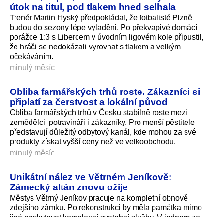
útok na titul, pod tlakem hned selhala
Trenér Martin Hyský předpokládal, že fotbalisté Plzně
budou do sezony lépe vyladěni. Po překvapivé domácí
porážce 1:3 s Libercem v úvodním ligovém kole připustil,
že hráči se nedokázali vyrovnat s tlakem a velkým
očekáváním.
minulý měsíc
Obliba farmářských trhů roste. Zákazníci si
připlatí za čerstvost a lokální původ
Obliba farmářských trhů v Česku stabilně roste mezi
zemědělci, potravináři i zákazníky. Pro menší pěstitele
představují důležitý odbytový kanál, kde mohou za své
produkty získat vyšší ceny než ve velkoobchodu.
minulý měsíc
Unikátní nález ve Větrném Jeníkově:
Zámecký altán znovu ožije
Městys Větrný Jeníkov pracuje na kompletní obnově
zdejšího zámku. Po rekonstrukci by měla památka mimo