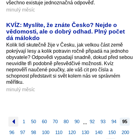
všechno existuje jednoznačná odpověď.
minulý měsíc
KVÍZ: Myslíte, že znáte Česko? Nejde o
vědomosti, ale o dobrý odhad. Plný počet
dá málokdo
Kolik lidí skutečně žije v Česku, jak velkou část země
pokrývají lesy a kolik potravin ročně připadá na jednoho
obyvatele? Odpovědi vypadají snadně, dokud před sebou
neuvidíte tři podobně přesvědčivé možnosti. Kvíz
neprověří naučené poučky, ale váš cit pro čísla a
schopnost představit si svět kolem nás ve správném
měřítku.
minulý měsíc
1
50
60
70
80
90
92
93
94
95
…
96
97
98
100
110
120
130
140
150
200