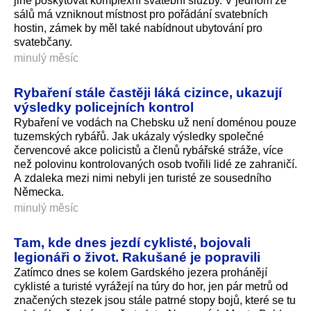
jiné poskytovat komplexní svatební služby. V jednom ze
sálů má vzniknout místnost pro pořádání svatebních
hostin, zámek by měl také nabídnout ubytování pro
svatebčany.
minulý měsíc
Rybaření stále častěji láká cizince, ukazují
výsledky policejních kontrol
Rybaření ve vodách na Chebsku už není doménou pouze
tuzemských rybářů. Jak ukázaly výsledky společné
červencové akce policistů a členů rybářské stráže, více
než polovinu kontrolovaných osob tvořili lidé ze zahraničí.
A zdaleka mezi nimi nebyli jen turisté ze sousedního
Německa.
minulý měsíc
Tam, kde dnes jezdí cyklisté, bojovali
legionáři o život. Rakušané je popravili
Zatímco dnes se kolem Gardského jezera prohánějí
cyklisté a turisté vyrážejí na túry do hor, jen pár metrů od
značených stezek jsou stále patrné stopy bojů, které se tu