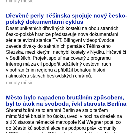
minulý měsíc
Dřevěné perly Těšínska spojuje nový česko-
polský dokumentární cyklus
Deset unikátních dřevěných kostelů na obou stranách
česko-polské hranice představuje nová dokumentární
série televizní stanice TVT. Bilingvní videoprůvodce
zavede diváky do sakrálních památek Těšínského
Slezska, mezi kterými nechybí kostely v Nýdku, Hrčavě či
v Sedlištích. Projekt spolufinancovaný z programu
Interreg má za cíl podpořit udržitelný cestovní ruch
v pohraničním regionu a přiblížit bohatou historii
i atmosféru starých beskydských chrámů.
minulý měsíc
Město bylo napadeno brutálním způsobem,
byl to útok na svobodu, řekl starosta Berlína
Shromáždění za tolerantní Berlín se stalo terčem
mimořádně brutálního útoku, uvedl v noci na dnešek na
síti X starosta německé metropole Kai Wegner poté, co
do účastníků sobotní akce na podporu práv komunity