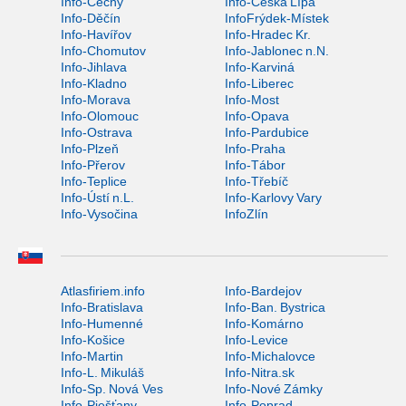
Info-Čechy
Info-Česká Lípa
Info-Děčín
InfoFrýdek-Místek
Info-Havířov
Info-Hradec Kr.
Info-Chomutov
Info-Jablonec n.N.
Info-Jihlava
Info-Karviná
Info-Kladno
Info-Liberec
Info-Morava
Info-Most
Info-Olomouc
Info-Opava
Info-Ostrava
Info-Pardubice
Info-Plzeň
Info-Praha
Info-Přerov
Info-Tábor
Info-Teplice
Info-Třebíč
Info-Ústí n.L.
Info-Karlovy Vary
Info-Vysočina
InfoZlín
Atlasfiriem.info
Info-Bardejov
Info-Bratislava
Info-Ban. Bystrica
Info-Humenné
Info-Komárno
Info-Košice
Info-Levice
Info-Martin
Info-Michalovce
Info-L. Mikuláš
Info-Nitra.sk
Info-Sp. Nová Ves
Info-Nové Zámky
Info-Piešťany
Info-Poprad