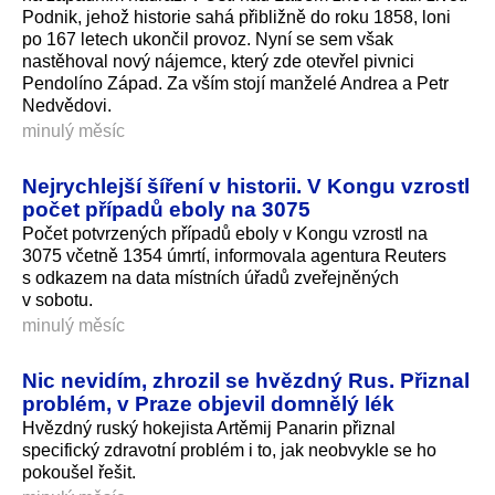
Podnik, jehož historie sahá přibližně do roku 1858, loni
po 167 letech ukončil provoz. Nyní se sem však
nastěhoval nový nájemce, který zde otevřel pivnici
Pendolíno Západ. Za vším stojí manželé Andrea a Petr
Nedvědovi.
minulý měsíc
Nejrychlejší šíření v historii. V Kongu vzrostl
počet případů eboly na 3075
Počet potvrzených případů eboly v Kongu vzrostl na
3075 včetně 1354 úmrtí, informovala agentura Reuters
s odkazem na data místních úřadů zveřejněných
v sobotu.
minulý měsíc
Nic nevidím, zhrozil se hvězdný Rus. Přiznal
problém, v Praze objevil domnělý lék
Hvězdný ruský hokejista Artěmij Panarin přiznal
specifický zdravotní problém i to, jak neobvykle se ho
pokoušel řešit.