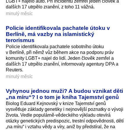
LGBT+ najelo auto. Při incidentu zemřel jeden člověk a
dalších 17 utrpělo zranění, z toho 11 vážná.
minulý měsíc
Policie identifikovala pachatele útoku v
Berlíně, má vazby na islamistický
terorismus
Policie identifikovala pachatele sobotního útoku
v Berlíně, při němž vůz během akce na podporu práv
komunity LGBT+ najel do lidí. Jeden člověk zemřel a
dalších 17 utrpělo zranění, informovaly agentury DPA a
Reuters.
minulý měsíc
Vyhynou jednou muži? A budou vznikat děti
„na míru“? I o tom je kniha Tajemství genů
Biolog Eduard Kejnovský v knize Tajemství genů
vysvětluje základy genetiky i nejnovější poznatky o vývoji
života. Vedle populárně-vědeckého výkladu otevírá
otázky genetických predispozic, trestní odpovědnosti, dětí
„na míru“ i vztahu vědy a víry, aniž by předstíral, že na