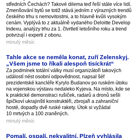
středních Čechách? Takové dilema teď řeší stále více lidí.
Zmenšování bytů se totiž stává jedním z výrazných trendů
českého trhu s nemovitostmi, a to hlavně kvůli vysokým
cenám. Vyplývá to z aktuálně vydaného Deloitte Develop
Indexu, analýzy trhu za 1. čtvrtletí letošního roku a trend
potvrzují i experti z oboru.
minulý měsíc
Tahle akce se neměla konat, zuří Zelenskyj.
„Všem jsme to říkali alespoň tisíckrát“
Za podmínek totální války musí organizátoři takových
událostí nést osobní odpovědnost, napsal šéf
prezidentské kancléře Kyrylo Budanov po ruském útoku
na vojenskou výstavu nedaleko Kyjeva. Na místo, kde se
k praktické demonstraci rušiček, radarů a dronů sešli
špičkoví ukrajinští konstruktéři, zbrojaři a zahraniční
hosté, dopadly dvě ruské rakety. Útok si vyžádal
10 mrtvých a 100 zraněných.
minulý měsíc
Pomalí, ospalí, nekvalitní. Plzeň vyhlásila