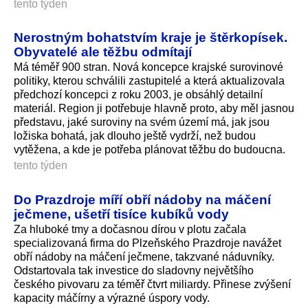
tento týden
Nerostným bohatstvím kraje je štěrkopísek.
Obyvatelé ale těžbu odmítají
Má téměř 900 stran. Nová koncepce krajské surovinové
politiky, kterou schválili zastupitelé a která aktualizovala
předchozí koncepci z roku 2003, je obsáhlý detailní
materiál. Region ji potřebuje hlavně proto, aby měl jasnou
představu, jaké suroviny na svém území má, jak jsou
ložiska bohatá, jak dlouho ještě vydrží, než budou
vytěžena, a kde je potřeba plánovat těžbu do budoucna.
tento týden
Do Prazdroje míří obří nádoby na máčení
ječmene, ušetří tisíce kubíků vody
Za hluboké tmy a dočasnou dírou v plotu začala
specializovaná firma do Plzeňského Prazdroje navážet
obří nádoby na máčení ječmene, takzvané náduvníky.
Odstartovala tak investice do sladovny největšího
českého pivovaru za téměř čtvrt miliardy. Přinese zvýšení
kapacity máčírny a výrazné úspory vody.