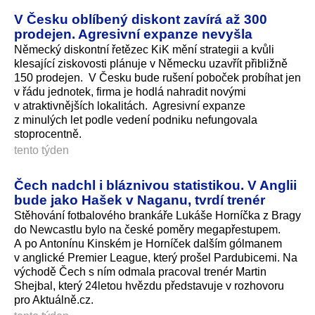
V Česku oblíbený diskont zavírá až 300
prodejen. Agresivní expanze nevyšla
Německý diskontní řetězec KiK mění strategii a kvůli
klesající ziskovosti plánuje v Německu uzavřít přibližně
150 prodejen. V Česku bude rušení poboček probíhat jen
v řádu jednotek, firma je hodlá nahradit novými
v atraktivnějších lokalitách. Agresivní expanze
z minulých let podle vedení podniku nefungovala
stoprocentně.
tento týden
Čech nadchl i bláznivou statistikou. V Anglii
bude jako Hašek v Naganu, tvrdí trenér
Stěhování fotbalového brankáře Lukáše Horníčka z Bragy
do Newcastlu bylo na české poměry megapřestupem.
A po Antonínu Kinském je Horníček dalším gólmanem
v anglické Premier League, který prošel Pardubicemi. Na
východě Čech s ním odmala pracoval trenér Martin
Shejbal, který 24letou hvězdu představuje v rozhovoru
pro Aktuálně.cz.