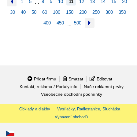
1
5
8
9
10
11
12
13
14
15
20
…
30
40
50
60
100
150
200
250
300
350
400
450
500
…
Přidat firmu
Smazat
Editovat
Kontakt, reklama / Portaly.info
Naše reklamní prvky
Všeobecné obchodní podmínky
Obklady a dlažby
Vysílačky, Radiostanice, Sluchátka
Vybavení obchodů