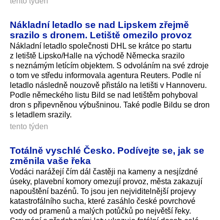
tento týden
Nákladní letadlo se nad Lipskem zřejmě
srazilo s dronem. Letiště omezilo provoz
Nákladní letadlo společnosti DHL se krátce po startu
z letiště Lipsko/Halle na východě Německa srazilo
s neznámým letícím objektem. S odvoláním na své zdroje
o tom ve středu informovala agentura Reuters. Podle ní
letadlo následně nouzově přistálo na letišti v Hannoveru.
Podle německého listu Bild se nad letištěm pohyboval
dron s připevněnou výbušninou. Také podle Bildu se dron
s letadlem srazily.
tento týden
Totálně vyschlé Česko. Podívejte se, jak se
změnila vaše řeka
Vodáci narážejí čím dál častěji na kameny a nesjízdné
úseky, plavební komory omezují provoz, města zakazují
napouštění bazénů. To jsou jen nejviditelnější projevy
katastrofálního sucha, které zasáhlo české povrchové
vody od pramenů a malých potůčků po největší řeky.