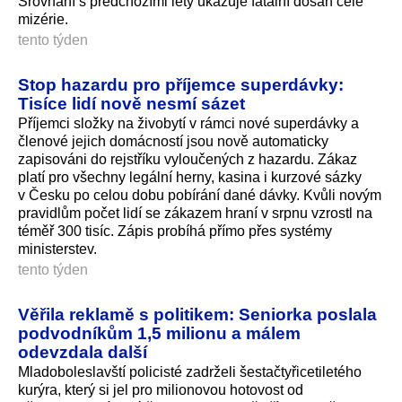
Srovnání s předchozími lety ukazuje fatální dosah celé
mizérie.
tento týden
Stop hazardu pro příjemce superdávky:
Tisíce lidí nově nesmí sázet
Příjemci složky na živobytí v rámci nové superdávky a
členové jejich domácností jsou nově automaticky
zapisováni do rejstříku vyloučených z hazardu. Zákaz
platí pro všechny legální herny, kasina i kurzové sázky
v Česku po celou dobu pobírání dané dávky. Kvůli novým
pravidlům počet lidí se zákazem hraní v srpnu vzrostl na
téměř 300 tisíc. Zápis probíhá přímo přes systémy
ministerstev.
tento týden
Věřila reklamě s politikem: Seniorka poslala
podvodníkům 1,5 milionu a málem
odevzdala další
Mladoboleslavští policisté zadrželi šestačtyřiceti­letého
kurýra, který si jel pro milionovou hotovost od