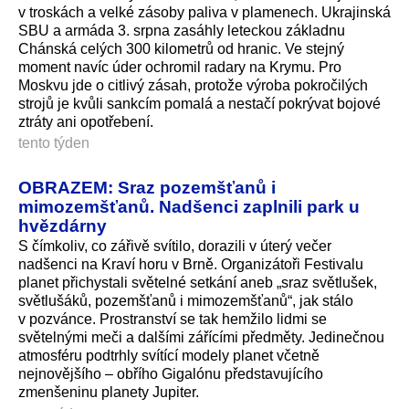
v troskách a velké zásoby paliva v plamenech. Ukrajinská
SBU a armáda 3. srpna zasáhly leteckou základnu
Chánská celých 300 kilometrů od hranic. Ve stejný
moment navíc úder ochromil radary na Krymu. Pro
Moskvu jde o citlivý zásah, protože výroba pokročilých
strojů je kvůli sankcím pomalá a nestačí pokrývat bojové
ztráty ani opotřebení.
tento týden
OBRAZEM: Sraz pozemšťanů i
mimozemšťanů. Nadšenci zaplnili park u
hvězdárny
S čímkoliv, co zářivě svítilo, dorazili v úterý večer
nadšenci na Kraví horu v Brně. Organizátoři Festivalu
planet přichystali světelné setkání aneb „sraz světlušek,
světlušáků, pozemšťanů i mimozemšťanů“, jak stálo
v pozvánce. Prostranství se tak hemžilo lidmi se
světelnými meči a dalšími zářícími předměty. Jedinečnou
atmosféru podtrhly svítící modely planet včetně
nejnovějšího – obřího Gigalónu představujícího
zmenšeninu planety Jupiter.