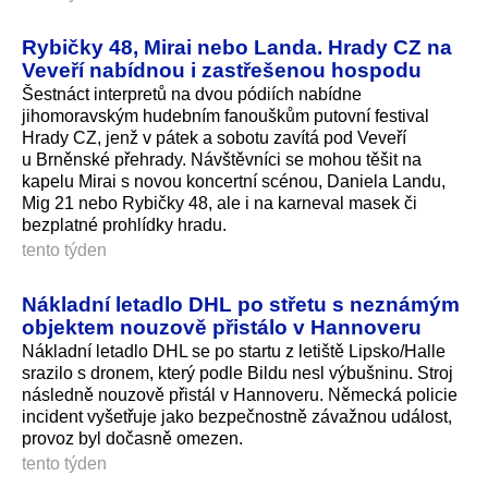
Rybičky 48, Mirai nebo Landa. Hrady CZ na
Veveří nabídnou i zastřešenou hospodu
Šestnáct interpretů na dvou pódiích nabídne
jihomoravským hudebním fanouškům putovní festival
Hrady CZ, jenž v pátek a sobotu zavítá pod Veveří
u Brněnské přehrady. Návštěvníci se mohou těšit na
kapelu Mirai s novou koncertní scénou, Daniela Landu,
Mig 21 nebo Rybičky 48, ale i na karneval masek či
bezplatné prohlídky hradu.
tento týden
Nákladní letadlo DHL po střetu s neznámým
objektem nouzově přistálo v Hannoveru
Nákladní letadlo DHL se po startu z letiště Lipsko/Halle
srazilo s dronem, který podle Bildu nesl výbušninu. Stroj
následně nouzově přistál v Hannoveru. Německá policie
incident vyšetřuje jako bezpečnostně závažnou událost,
provoz byl dočasně omezen.
tento týden