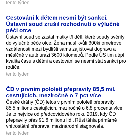
tento týden
Cestování k dětem nesmí být sankcí.
Ústavní soud zrušil rozhodnutí o výlučné
péči otce
Ústavní soud se zastal matky tří dětí, které soudy svěřily
do výlučné péče otce. Žena musí kvůli 300kilometrové
vzdálenosti mezi bydlišti sama zajišťovat dopravu a
měsíčně v autě urazí 3600 kilometrů. Podle ÚS tím utrpí
kvalita času s dětmi a cestování se nesmí stát sankcí pro
rodiče.
tento týden
ČD v prvním pololetí přepravily 85,5 mil.
cestujících, meziročně o 7 pct více
České dráhy (ČD) letos v prvním pololetí přepravily
85,5 milionu cestujících, meziročně o 6,8 procenta více.
Je to nejvíce od předcovidového roku 2019, kdy ČD
přepravily přes 91,6 milionu lidí. Růst táhla primárně
vnitrostátní přeprava, mezinárodní stagnovala.
tento týden