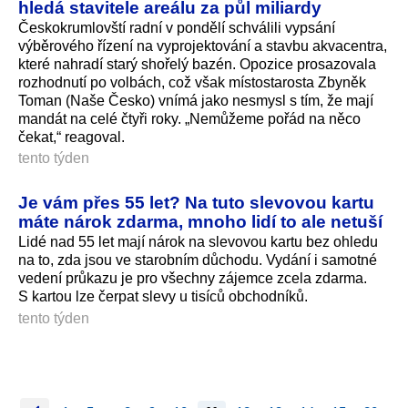
hledá stavitele areálu za půl miliardy
Českokrumlovští radní v pondělí schválili vypsání
výběrového řízení na vyprojektování a stavbu akvacentra,
které nahradí starý shořelý bazén. Opozice prosazovala
rozhodnutí po volbách, což však místostarosta Zbyněk
Toman (Naše Česko) vnímá jako nesmysl s tím, že mají
mandát na celé čtyři roky. „Nemůžeme pořád na něco
čekat,“ reagoval.
tento týden
Je vám přes 55 let? Na tuto slevovou kartu
máte nárok zdarma, mnoho lidí to ale netuší
Lidé nad 55 let mají nárok na slevovou kartu bez ohledu
na to, zda jsou ve starobním důchodu. Vydání i samotné
vedení průkazu je pro všechny zájemce zcela zdarma.
S kartou lze čerpat slevy u tisíců obchodníků.
tento týden