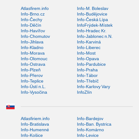
Atlasfirem.info
Info-M. Boleslav
Info-Brno.cz
Info-Budějovice
Info-Čechy
Info-Česká Lípa
Info-Děčín
InfoFrýdek-Místek
Info-Havířov
Info-Hradec Kr.
Info-Chomutov
Info-Jablonec n.N.
Info-Jihlava
Info-Karviná
Info-Kladno
Info-Liberec
Info-Morava
Info-Most
Info-Olomouc
Info-Opava
Info-Ostrava
Info-Pardubice
Info-Plzeň
Info-Praha
Info-Přerov
Info-Tábor
Info-Teplice
Info-Třebíč
Info-Ústí n.L.
Info-Karlovy Vary
Info-Vysočina
InfoZlín
Atlasfiriem.info
Info-Bardejov
Info-Bratislava
Info-Ban. Bystrica
Info-Humenné
Info-Komárno
Info-Košice
Info-Levice