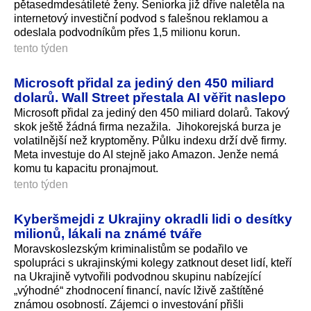
pětasedmdesátileté ženy. Seniorka již dříve naletěla na
internetový investiční podvod s falešnou reklamou a
odeslala podvodníkům přes 1,5 milionu korun.
tento týden
Microsoft přidal za jediný den 450 miliard
dolarů. Wall Street přestala AI věřit naslepo
Microsoft přidal za jediný den 450 miliard dolarů. Takový
skok ještě žádná firma nezažila. Jihokorejská burza je
volatilnější než kryptoměny. Půlku indexu drží dvě firmy.
Meta investuje do AI stejně jako Amazon. Jenže nemá
komu tu kapacitu pronajmout.
tento týden
Kyberšmejdi z Ukrajiny okradli lidi o desítky
milionů, lákali na známé tváře
Moravskoslezským kriminalistům se podařilo ve
spolupráci s ukrajinskými kolegy zatknout deset lidí, kteří
na Ukrajině vytvořili podvodnou skupinu nabízející
„výhodné“ zhodnocení financí, navíc lživě zaštítěné
známou osobností. Zájemci o investování přišli