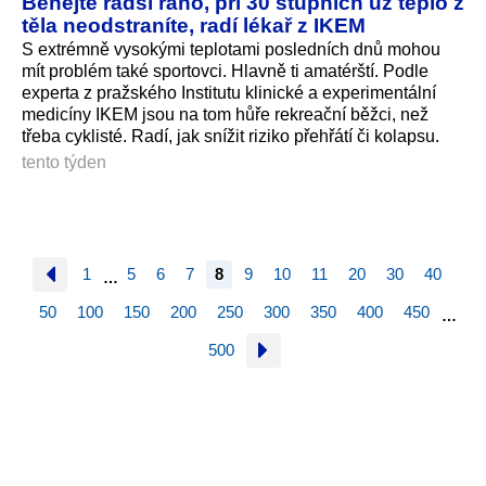
Běhejte radši ráno, při 30 stupních už teplo z
těla neodstraníte, radí lékař z IKEM
S extrémně vysokými teplotami posledních dnů mohou
mít problém také sportovci. Hlavně ti amatérští. Podle
experta z pražského Institutu klinické a experimentální
medicíny IKEM jsou na tom hůře rekreační běžci, než
třeba cyklisté. Radí, jak snížit riziko přehřátí či kolapsu.
tento týden
1
5
6
7
8
9
10
11
20
30
40
…
50
100
150
200
250
300
350
400
450
…
500