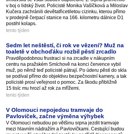
v boj o lidský život. Policisté Monika Vašíčková a Miloslav
Kučera zachránili devětatřicetiletou cizinku, kterou přímo
v prodejně čerpací stanice na 166. kilometru dálnice D1
postihl kolaps.
tento týden
Sedm let neštěstí, či rok ve vězení? Muž na
toaletě v obchoďáku rozbil pěstí zrcadlo
Pravděpodobnou frustraci si na zrcadle v nákupním
centru na pražském Smíchově na konci července vybil
muž, po němž teď policisté pátrají. Po úderu pěstí do skla
se podíval přímo do objektivu bezpečnostní kamery, a tak
policisté prosí veřejnost o pomoc. Za škodu přibližně
15 tisíc mu hrozí až rok za mřížemi.
tento týden
V Olomouci nepojedou tramvaje do
Pavloviček, začne výměna výhybek
V Olomouci nebudou po většinu srpna jezdit tramvaje
mezi hlavním nádražím a Pavlovičkami. Cestující budou