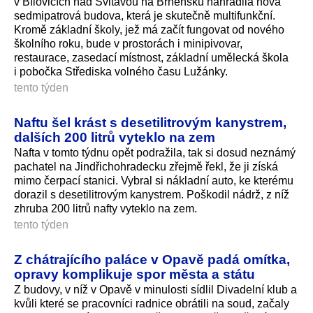
v Bílovicích nad Svitavou na Brněnsku nahradila nová
sedmipatrová budova, která je skutečně multifunkční.
Kromě základní školy, jež má začít fungovat od nového
školního roku, bude v prostorách i minipivovar,
restaurace, zasedací místnost, základní umělecká škola
i pobočka Střediska volného času Lužánky.
tento týden
Naftu šel krást s desetilitrovým kanystrem,
dalších 200 litrů vyteklo na zem
Nafta v tomto týdnu opět podražila, tak si dosud neznámý
pachatel na Jindřichohradecku zřejmě řekl, že ji získá
mimo čerpací stanici. Vybral si nákladní auto, ke kterému
dorazil s desetilitrovým kanystrem. Poškodil nádrž, z níž
zhruba 200 litrů nafty vyteklo na zem.
tento týden
Z chátrajícího paláce v Opavě padá omítka,
opravy komplikuje spor města a státu
Z budovy, v níž v Opavě v minulosti sídlil Divadelní klub a
kvůli které se pracovníci radnice obrátili na soud, začaly