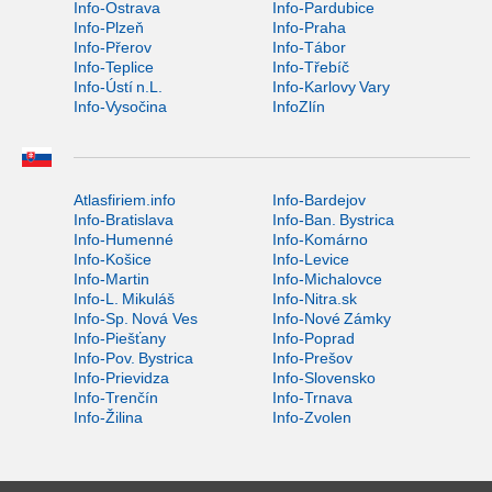
Info-Ostrava
Info-Pardubice
Info-Plzeň
Info-Praha
Info-Přerov
Info-Tábor
Info-Teplice
Info-Třebíč
Info-Ústí n.L.
Info-Karlovy Vary
Info-Vysočina
InfoZlín
Atlasfiriem.info
Info-Bardejov
Info-Bratislava
Info-Ban. Bystrica
Info-Humenné
Info-Komárno
Info-Košice
Info-Levice
Info-Martin
Info-Michalovce
Info-L. Mikuláš
Info-Nitra.sk
Info-Sp. Nová Ves
Info-Nové Zámky
Info-Piešťany
Info-Poprad
Info-Pov. Bystrica
Info-Prešov
Info-Prievidza
Info-Slovensko
Info-Trenčín
Info-Trnava
Info-Žilina
Info-Zvolen