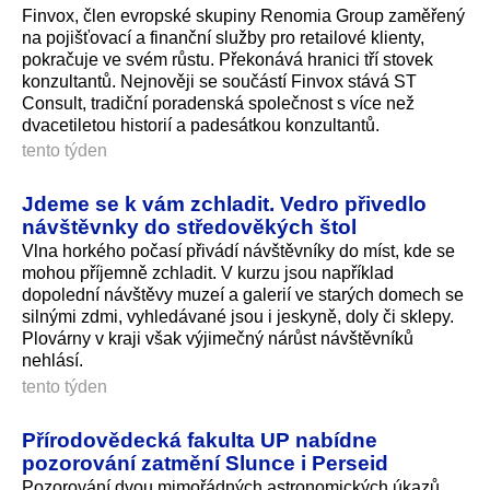
Finvox, člen evropské skupiny Renomia Group zaměřený
na pojišťovací a finanční služby pro retailové klienty,
pokračuje ve svém růstu. Překonává hranici tří stovek
konzultantů. Nejnověji se součástí Finvox stává ST
Consult, tradiční poradenská společnost s více než
dvacetiletou historií a padesátkou konzultantů.
tento týden
Jdeme se k vám zchladit. Vedro přivedlo
návštěvnky do středověkých štol
Vlna horkého počasí přivádí návštěvníky do míst, kde se
mohou příjemně zchladit. V kurzu jsou například
dopolední návštěvy muzeí a galerií ve starých domech se
silnými zdmi, vyhledávané jsou i jeskyně, doly či sklepy.
Plovárny v kraji však výjimečný nárůst návštěvníků
nehlásí.
tento týden
Přírodovědecká fakulta UP nabídne
pozorování zatmění Slunce i Perseid
Pozorování dvou mimořádných astronomických úkazů