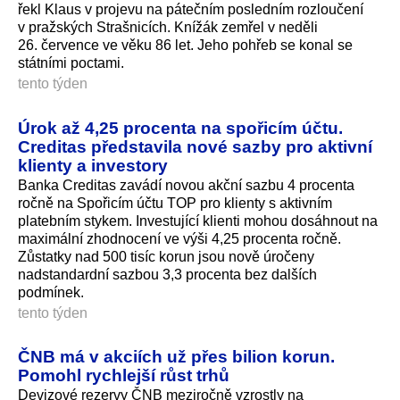
řekl Klaus v projevu na pátečním posledním rozloučení
v pražských Strašnicích. Knížák zemřel v neděli
26. července ve věku 86 let. Jeho pohřeb se konal se
státními poctami.
tento týden
Úrok až 4,25 procenta na spořicím účtu.
Creditas představila nové sazby pro aktivní
klienty a investory
Banka Creditas zavádí novou akční sazbu 4 procenta
ročně na Spořicím účtu TOP pro klienty s aktivním
platebním stykem. Investující klienti mohou dosáhnout na
maximální zhodnocení ve výši 4,25 procenta ročně.
Zůstatky nad 500 tisíc korun jsou nově úročeny
nadstandardní sazbou 3,3 procenta bez dalších
podmínek.
tento týden
ČNB má v akciích už přes bilion korun.
Pomohl rychlejší růst trhů
Devizové rezervy ČNB meziročně vzrostly na