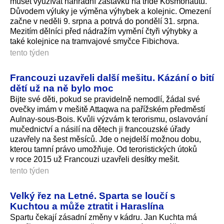
muset využívat náhradní zastávku na třídě Kosmonautů.
Důvodem výluky je výměna výhybek a kolejnic. Omezení
začne v neděli 9. srpna a potrvá do pondělí 31. srpna.
Mezitím dělníci před nádražím vymění čtyři výhybky a
také kolejnice na tramvajové smyčce Fibichova.
tento týden
Francouzi uzavřeli další mešitu. Kázání o bití
dětí už na ně bylo moc
Bijte své děti, pokud se pravidelně nemodlí, žádal své
ovečky imám v mešitě Attaqwa na pařížském předměstí
Aulnay-sous-Bois. Kvůli výzvám k terorismu, oslavování
mučednictví a násilí na dětech ji francouzské úřady
uzavřely na šest měsíců. Jde o nejdelší možnou dobu,
kterou tamní právo umožňuje. Od teroristických útoků
v roce 2015 už Francouzi uzavřeli desítky mešit.
tento týden
Velký řez na Letné. Sparta se loučí s
Kuchtou a může ztratit i Haraslína
Spartu čekají zásadní změny v kádru. Jan Kuchta má