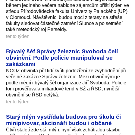
během jediného večera nabídne zájemcům příští týden ve
středu Přírodovědecká fakulta Univerzity Palackého (UP)
v Olomouci. Návštěvníci budou moci z terasy na střeše
fakulty sledovat částečné zatmění Slunce a po setmění
také meteorický roj Perseidy.
tento týden
Bývalý šéf Správy železnic Svoboda čelí
obvinění. Podle policie manipuloval se
zakázkami
NCOZ obvinila pět lidí kvůli podezření ze zvýhodnění při
veřejné zakázce Správy železnic. Mezi obviněnými je
podle médií i bývalý šéf organizace Jiří Svoboda. Policie
loni prověřovala miliardové tendry SŽ a ŘSD, nynější
obvinění se ŘSD netýká.
tento týden
Starý mlýn vystřídala budova pro školu či
minipivovar, akcionáři budou i občané
Čtyři staletí zde stál mlýn, nyní však zchátralou stavbu