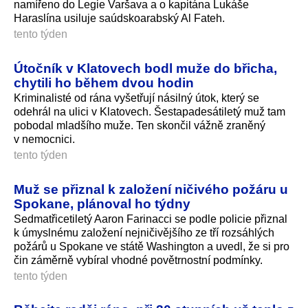
namířeno do Legie Varšava a o kapitána Lukáše
Haraslína usiluje saúdskoarabský Al Fateh.
tento týden
Útočník v Klatovech bodl muže do břicha,
chytili ho během dvou hodin
Kriminalisté od rána vyšetřují násilný útok, který se
odehrál na ulici v Klatovech. Šestapadesátiletý muž tam
pobodal mladšího muže. Ten skončil vážně zraněný
v nemocnici.
tento týden
Muž se přiznal k založení ničivého požáru u
Spokane, plánoval ho týdny
Sedmatřicetiletý Aaron Farinacci se podle policie přiznal
k úmyslnému založení nejničivějšího ze tří rozsáhlých
požárů u Spokane ve státě Washington a uvedl, že si pro
čin záměrně vybíral vhodné povětrnostní podmínky.
tento týden