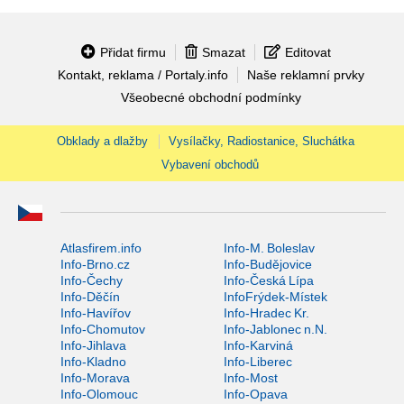
Přidat firmu
Smazat
Editovat
Kontakt, reklama / Portaly.info
Naše reklamní prvky
Všeobecné obchodní podmínky
Obklady a dlažby
Vysílačky, Radiostanice, Sluchátka
Vybavení obchodů
Atlasfirem.info
Info-M. Boleslav
Info-Brno.cz
Info-Budějovice
Info-Čechy
Info-Česká Lípa
Info-Děčín
InfoFrýdek-Místek
Info-Havířov
Info-Hradec Kr.
Info-Chomutov
Info-Jablonec n.N.
Info-Jihlava
Info-Karviná
Info-Kladno
Info-Liberec
Info-Morava
Info-Most
Info-Olomouc
Info-Opava