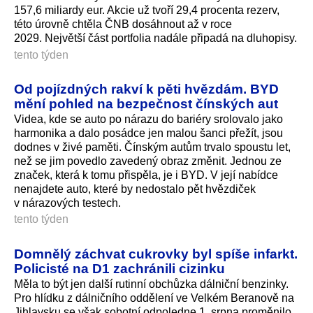
157,6 miliardy eur. Akcie už tvoří 29,4 procenta rezerv,
této úrovně chtěla ČNB dosáhnout až v roce
2029. Největší část portfolia nadále připadá na dluhopisy.
tento týden
Od pojízdných rakví k pěti hvězdám. BYD
mění pohled na bezpečnost čínských aut
Videa, kde se auto po nárazu do bariéry srolovalo jako
harmonika a dalo posádce jen malou šanci přežít, jsou
dodnes v živé paměti. Čínským autům trvalo spoustu let,
než se jim povedlo zavedený obraz změnit. Jednou ze
značek, která k tomu přispěla, je i BYD. V její nabídce
nenajdete auto, které by nedostalo pět hvězdiček
v nárazových testech.
tento týden
Domnělý záchvat cukrovky byl spíše infarkt.
Policisté na D1 zachránili cizinku
Měla to být jen další rutinní obchůzka dálniční benzinky.
Pro hlídku z dálničního oddělení ve Velkém Beranově na
Jihlavsku se však sobotní odpoledne 1. srpna proměnilo