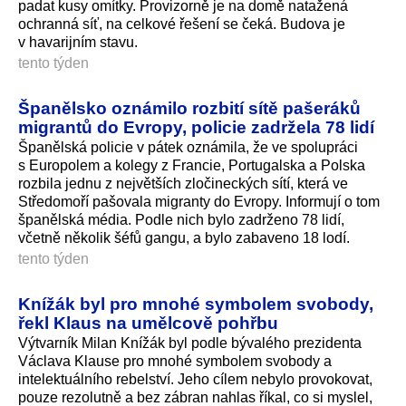
padat kusy omítky. Provizorně je na domě natažená
ochranná síť, na celkové řešení se čeká. Budova je
v havarijním stavu.
tento týden
Španělsko oznámilo rozbití sítě pašeráků
migrantů do Evropy, policie zadržela 78 lidí
Španělská policie v pátek oznámila, že ve spolupráci
s Europolem a kolegy z Francie, Portugalska a Polska
rozbila jednu z největších zločineckých sítí, která ve
Středomoří pašovala migranty do Evropy. Informují o tom
španělská média. Podle nich bylo zadrženo 78 lidí,
včetně několik šéfů gangu, a bylo zabaveno 18 lodí.
tento týden
Knížák byl pro mnohé symbolem svobody,
řekl Klaus na umělcově pohřbu
Výtvarník Milan Knížák byl podle bývalého prezidenta
Václava Klause pro mnohé symbolem svobody a
intelektuálního rebelství. Jeho cílem nebylo provokovat,
pouze rezolutně a bez zábran nahlas říkal, co si myslel,