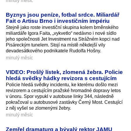
minulý měsíc
Byznys jsou peníze, fotbal srdce. Miliardář
Fait o Artisu Brno i investičním impériu
Stejně jako roste investiční skupina kolem brněnského
miliardáře Igora Faita, „vykvetlo“ nedávno i nové sídlo
jeho společnosti Jet Investment na Strážném kopci nad
Pisáreckým tunelem. Stojí na místě někdejší vily
devadesátkového podnikatele Rudolfa Hošny.
minulý měsíc
VIDEO: Prošlý lístek, zlomená žebra. Policie
hledá svědky hádky revizora s cestujícím
Policie hledá svědky incidentu, ke kterému došlo mezi
revizorem a cestujícím pražské hromadné dopravy letos
v únoru. Spor vypukl v autobuse linky 344, následně
pokračoval u autobusové zastávky Černý Most. Cestující
z něj vyšel se zlomenými žebry.
minulý měsíc
Zemřel dramaturg a bývalý rektor JAMU