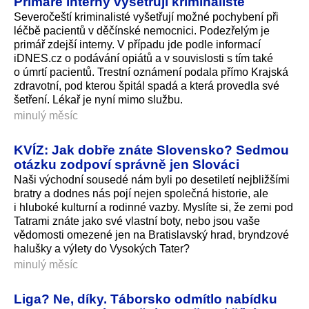
Primáře interny vyšetřují kriminalisté
Severočeští kriminalisté vyšetřují možné pochybení při
léčbě pacientů v děčínské nemocnici. Podezřelým je
primář zdejší interny. V případu jde podle informací
iDNES.cz o podávání opiátů a v souvislosti s tím také
o úmrtí pacientů. Trestní oznámení podala přímo Krajská
zdravotní, pod kterou špitál spadá a která provedla své
šetření. Lékař je nyní mimo službu.
minulý měsíc
KVÍZ: Jak dobře znáte Slovensko? Sedmou
otázku zodpoví správně jen Slováci
Naši východní sousedé nám byli po desetiletí nejbližšími
bratry a dodnes nás pojí nejen společná historie, ale
i hluboké kulturní a rodinné vazby. Myslíte si, že zemi pod
Tatrami znáte jako své vlastní boty, nebo jsou vaše
vědomosti omezené jen na Bratislavský hrad, bryndzové
halušky a výlety do Vysokých Tater?
minulý měsíc
Liga? Ne, díky. Táborsko odmítlo nabídku