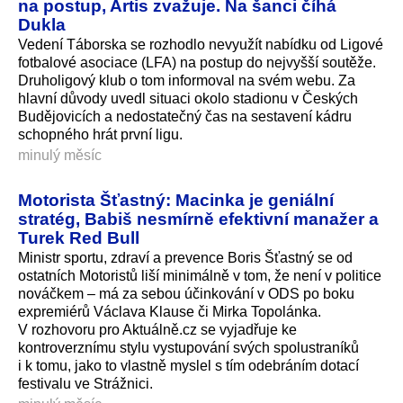
na postup, Artis zvažuje. Na šanci číhá
Dukla
Vedení Táborska se rozhodlo nevyužít nabídku od Ligové
fotbalové asociace (LFA) na postup do nejvyšší soutěže.
Druholigový klub o tom informoval na svém webu. Za
hlavní důvody uvedl situaci okolo stadionu v Českých
Budějovicích a nedostatečný čas na sestavení kádru
schopného hrát první ligu.
minulý měsíc
Motorista Šťastný: Macinka je geniální
stratég, Babiš nesmírně efektivní manažer a
Turek Red Bull
Ministr sportu, zdraví a prevence Boris Šťastný se od
ostatních Motoristů liší minimálně v tom, že není v politice
nováčkem – má za sebou účinkování v ODS po boku
expremiérů Václava Klause či Mirka Topolánka.
V rozhovoru pro Aktuálně.cz se vyjadřuje ke
kontroverznímu stylu vystupování svých spolustraníků
i k tomu, jako to vlastně myslel s tím odebráním dotací
festivalu ve Strážnici.