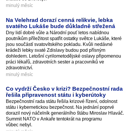
minulý měsíc
Na Velehrad dorazí cenná relikvie, lebka
svatého Lukáše bude důkladně střežená
Dny lidí dobré vůle a Národní pouť letos nabídnou
poutníkům příležitost spatřit ostatky světce Lukáše, které
jsou součástí svatovítského pokladu. Kvůli nedávné
krádeži lebky svaté Zdislavy budou pod přísným
dohledem. Letošní cyrilometodějské oslavy připomenou
práci lékařů, zdravotních sester a pracovníků ve
zdravotnictví.
minulý měsíc
Co vydrží Česko v krizi? Bezpečnostní rada
řešila připravenost státu i kyberútoky
Bezpečnostní rada státu řešila krizové řízení, odolnost
státu i kybernetickou bezpečnost. Na jednání poprvé
dorazil nový náčelník generálního štábu Miroslav Hlaváč.
Summit NATO v Ankaře tentokrát na programu
vůbec nebyl.