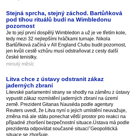
Stejná sprcha, stejný záchod. Bartůňková
pod tíhou rituálů budí na Wimbledonu
pozornost
Je to její první dospělý Wimbledon a už je ve třetím kole,
tedy mezi 32 nejlepšími hráčkami turnaje. Nikola
Bartůňková začíná v All England Clubu budit pozornost,
jen kvůli cestě vzhůru musí odstraňovat z cesty další
české tenistky.
minulý měsíc
Litva chce z ústavy odstranit zákaz
jaderných zbraní
Litevské parlamentní strany se shodly na záměru z ústavy
vypustit zákaz rozmístění jaderných zbraní na území
země. Prezident Gitanas Nauséda podle agentury
Reuters uvedl, že Litva nyní o jejich umístění neuvažuje,
změna má ale státu ponechat větší prostor pro reakci na
případné zhoršení bezpečnostní situace.Ústava má podle
prezidenta odpovídat současné situaci"Geopo­litická
situace se zhoršuje.