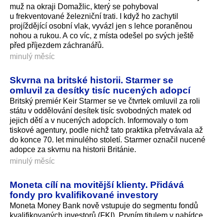
muž na okraji Domažlic, který se pohyboval
u frekventované železniční trati. I když ho zachytil
projíždějící osobní vlak, vyvázl jen s lehce poraněnou
nohou a rukou. A co víc, z místa odešel po svých ještě
před příjezdem záchranářů.
minulý měsíc
Skvrna na britské historii. Starmer se
omluvil za desítky tisíc nucených adopcí
Britský premiér Keir Starmer se ve čtvrtek omluvil za roli
státu v oddělování desítek tisíc svobodných matek od
jejich dětí a v nucených adopcích. Informovaly o tom
tiskové agentury, podle nichž tato praktika přetrvávala až
do konce 70. let minulého století. Starmer označil nucené
adopce za skvrnu na historii Británie.
minulý měsíc
Moneta cílí na movitější klienty. Přidává
fondy pro kvalifikované investory
Moneta Money Bank nově vstupuje do segmentu fondů
kvalifikovaných investorů (FKI). Prvním titulem v nabídce