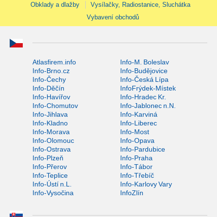
Obklady a dlažby
Vysílačky, Radiostanice, Sluchátka
Vybavení obchodů
Atlasfirem.info
Info-M. Boleslav
Info-Brno.cz
Info-Budějovice
Info-Čechy
Info-Česká Lípa
Info-Děčín
InfoFrýdek-Místek
Info-Havířov
Info-Hradec Kr.
Info-Chomutov
Info-Jablonec n.N.
Info-Jihlava
Info-Karviná
Info-Kladno
Info-Liberec
Info-Morava
Info-Most
Info-Olomouc
Info-Opava
Info-Ostrava
Info-Pardubice
Info-Plzeň
Info-Praha
Info-Přerov
Info-Tábor
Info-Teplice
Info-Třebíč
Info-Ústí n.L.
Info-Karlovy Vary
Info-Vysočina
InfoZlín