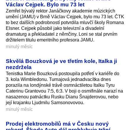
Václav Cejpek. Bylo mu 73 let
Zemřel bývalý rektor Janáčkovy akademie múzických
umění (JAMU) v Brně Václav Cejpek, bylo mu 73 let. ČTK
to bez dalších podrobností potvrdila mluvčí školy Romana
Elsner. Cejpek působil jako televizní a divadelní
dramaturg a překladatel z němčiny. Loni se stal prvním
držitelem titulu emeritního profesora JAMU.
minulý měsíc
Skvělá Bouzková je ve třetím kole, Italka ji
nezdržela
Tenistka Marie Bouzková postoupila potřetí v kariéře do
3. kola Wimbledonu. Turnajová jednadvacítka dnes
porazila na londýnské trávě osmnáctiletou Italku Tyru
Caterinu Grantovou 7:5, 6:3. V boji o osmifinále narazí na
nasazenou patnáctku Rusku Dianu Šnajderovou, nebo
její krajanku Ljudmilu Samsonovovou.
minulý měsíc
Prodej elektromobilů má v Česku nový
rekord. Škoda Auto dál prohlubuje tržní