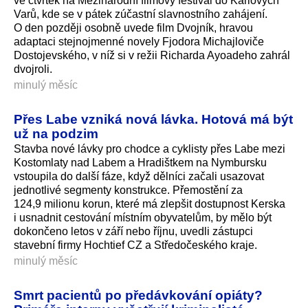
ve čtvrtek na Mezinárodní filmový festival do Karlových
Varů, kde se v pátek zúčastní slavnostního zahájení.
O den později osobně uvede film Dvojník, hravou
adaptaci stejnojmenné novely Fjodora Michajloviče
Dostojevského, v níž si v režii Richarda Ayoadeho zahrál
dvojroli.
minulý měsíc
Přes Labe vzniká nová lávka. Hotová má být
už na podzim
Stavba nové lávky pro chodce a cyklisty přes Labe mezi
Kostomlaty nad Labem a Hradištkem na Nymbursku
vstoupila do další fáze, když dělníci začali usazovat
jednotlivé segmenty konstrukce. Přemostění za
124,9 milionu korun, které má zlepšit dostupnost Kerska
i usnadnit cestování místním obyvatelům, by mělo být
dokončeno letos v září nebo říjnu, uvedli zástupci
stavební firmy Hochtief CZ a Středočeského kra­je.
minulý měsíc
Smrt pacientů po předávkování opiáty?