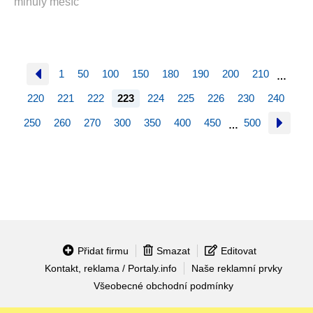
minulý měsíc
1
50
100
150
180
190
200
210
…
220
221
222
223
224
225
226
230
240
250
260
270
300
350
400
450
500
…
Přidat firmu
Smazat
Editovat
Kontakt, reklama / Portaly.info
Naše reklamní prvky
Všeobecné obchodní podmínky