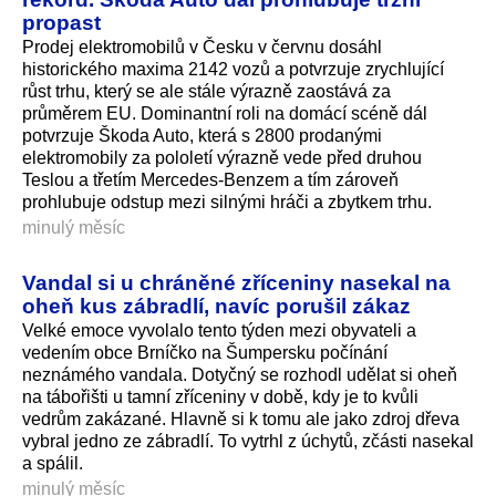
propast
Prodej elektromobilů v Česku v červnu dosáhl
historického maxima 2142 vozů a potvrzuje zrychlující
růst trhu, který se ale stále výrazně zaostává za
průměrem EU. Dominantní roli na domácí scéně dál
potvrzuje Škoda Auto, která s 2800 prodanými
elektromobily za pololetí výrazně vede před druhou
Teslou a třetím Mercedes-Benzem a tím zároveň
prohlubuje odstup mezi silnými hráči a zbytkem trhu.
minulý měsíc
Vandal si u chráněné zříceniny nasekal na
oheň kus zábradlí, navíc porušil zákaz
Velké emoce vyvolalo tento týden mezi obyvateli a
vedením obce Brníčko na Šumpersku počínání
neznámého vandala. Dotyčný se rozhodl udělat si oheň
na tábořišti u tamní zříceniny v době, kdy je to kvůli
vedrům zakázané. Hlavně si k tomu ale jako zdroj dřeva
vybral jedno ze zábradlí. To vytrhl z úchytů, zčásti nasekal
a spálil.
minulý měsíc