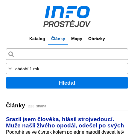
Katalog
Články
Mapy
Obrázky
Hledat
Články
223. strana
Srazil jsem člověka, hlásil strojvedoucí.
Muže našli živého opodál, odešel po svých
Podruhé se ve čtvrtek kolem poledne narodil dvacetiletý