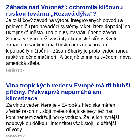
Záhada nad Voroněží: ochromila klíčovou
ruskou továrnu „Rezavá dýka“?
Je to klíčový závod na výrobu integrovaných obvodů a
polovodičů pro naváděcí systémy raket, které dopadají na
ukrajinská města. Teď ale Kyjev vrátil úder a závod
Sborka ve Voroněži zasáhly ukrajinské střely. Kvůli
západním sankcím má Rusko odříznutý přístup
k pokročilým čipům – zásah Sborky je proto tvrdou ranou
ruské válečné mašinerii. A údajně to má na svědomí nová
americká střela.
tento rok
Vlna tropických veder v Evropě má tři hlubší
příčiny. Překvapivě nepomáhá ani
klimatizace
Za vlnou veder, která je v Evropě z hlediska měření
zřejmě rekordní, stojí meteorologické jevy, jež nad
kontinentem zadržují horký vzduch. Za jejich nynější
neobvyklou délkou i intenzitou však stojí i složitější
důvody.
tento rok