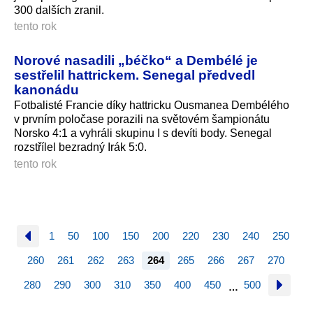
300 dalších zranil.
tento rok
Norové nasadili „béčko“ a Dembélé je
sestřelil hattrickem. Senegal předvedl
kanonádu
Fotbalisté Francie díky hattricku Ousmanea Dembélého
v prvním poločase porazili na světovém šampionátu
Norsko 4:1 a vyhráli skupinu I s devíti body. Senegal
rozstřílel bezradný Irák 5:0.
tento rok
1
50
100
150
200
220
230
240
250
260
261
262
263
264
265
266
267
270
280
290
300
310
350
400
450
500
…