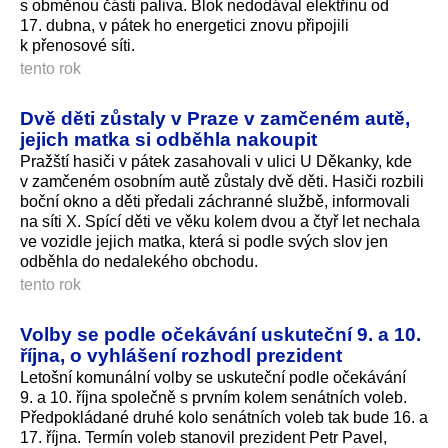
s obměnou části paliva. Blok nedodával elektřinu od
17. dubna, v pátek ho energetici znovu připojili
k přenosové síti.
tento rok
Dvě děti zůstaly v Praze v zamčeném autě,
jejich matka si odběhla nakoupit
Pražští hasiči v pátek zasahovali v ulici U Děkanky, kde
v zamčeném osobním autě zůstaly dvě děti. Hasiči rozbili
boční okno a děti předali záchranné službě, informovali
na síti X. Spící děti ve věku kolem dvou a čtyř let nechala
ve vozidle jejich matka, která si podle svých slov jen
odběhla do nedalekého obchodu.
tento rok
Volby se podle očekávání uskuteční 9. a 10.
října, o vyhlášení rozhodl prezident
Letošní komunální volby se uskuteční podle očekávání
9. a 10. října společně s prvním kolem senátních voleb.
Předpokládané druhé kolo senátních voleb tak bude 16. a
17. října. Termín voleb stanovil prezident Petr Pavel,