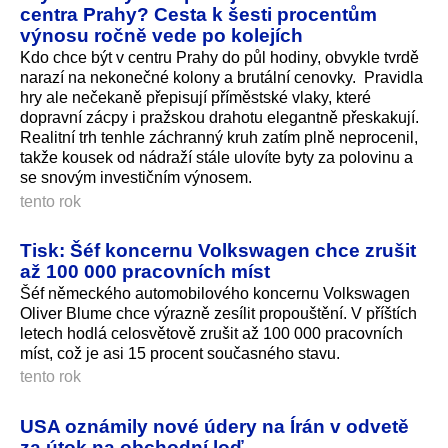
centra Prahy? Cesta k šesti procentům
výnosu ročně vede po kolejích
Kdo chce být v centru Prahy do půl hodiny, obvykle tvrdě
narazí na nekonečné kolony a brutální cenovky. Pravidla
hry ale nečekaně přepisují příměstské vlaky, které
dopravní zácpy i pražskou drahotu elegantně přeskakují.
Realitní trh tenhle záchranný kruh zatím plně neprocenil,
takže kousek od nádraží stále ulovíte byty za polovinu a
se snovým investičním výnosem.
tento rok
Tisk: Šéf koncernu Volkswagen chce zrušit
až 100 000 pracovních míst
Šéf německého automobilového koncernu Volkswagen
Oliver Blume chce výrazně zesílit propouštění. V příštích
letech hodlá celosvětově zrušit až 100 000 pracovních
míst, což je asi 15 procent současného stavu.
tento rok
USA oznámily nové údery na Írán v odvetě
za útok na obchodní loď