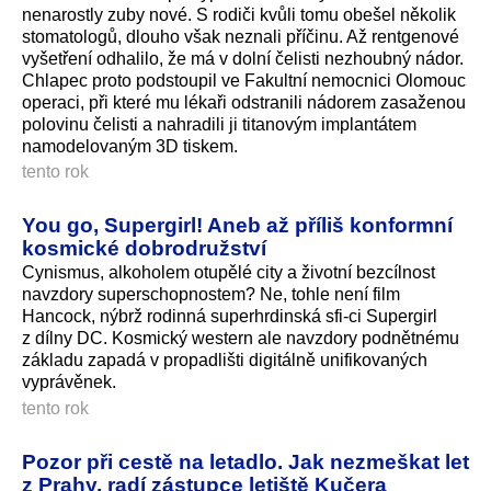
nenarostly zuby nové. S rodiči kvůli tomu obešel několik
stomatologů, dlouho však neznali příčinu. Až rentgenové
vyšetření odhalilo, že má v dolní čelisti nezhoubný nádor.
Chlapec proto podstoupil ve Fakultní nemocnici Olomouc
operaci, při které mu lékaři odstranili nádorem zasaženou
polovinu čelisti a nahradili ji titanovým implantátem
namodelovaným 3D tiskem.
tento rok
You go, Supergirl! Aneb až příliš konformní
kosmické dobrodružství
Cynismus, alkoholem otupělé city a životní bezcílnost
navzdory superschopnostem? Ne, tohle není film
Hancock, nýbrž rodinná superhrdinská sfi-ci Supergirl
z dílny DC. Kosmický western ale navzdory podnětnému
základu zapadá v propadlišti digitálně unifikovaných
vyprávěnek.
tento rok
Pozor při cestě na letadlo. Jak nezmeškat let
z Prahy, radí zástupce letiště Kučera