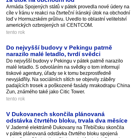
Armáda Spojených států v pátek provedla nové údery na
cíle v Íránu v reakci na čtvrteční íránský útok na obchodní
loď v Hormuzském průlivu. Uvedlo to oblastní velitelství
amerických ozbrojených sil CENTCOM.
tento rok
Do nejvyšší budovy v Pekingu patrně
narazilo malé letadlo, tvrdí svědci
Do nejvyšší budovy v Pekingu v pátek patrně narazilo
malé letadlo. S odvoláním na svědky o tom informují
tiskové agentury, úřady se k tomu bezprostředně
nevyjádřily. Na sociálních sítích se objevily záběry
padajících trosek a poškozené fasády mrakodrapu China
Zun, známého také jako Citic Tower.
tento rok
V Dukovanech skončila plánovaná
odstávka čtvrtého bloku, trvala dva měsíce
V Jaderné elektrárně Dukovany na Třebíčsku skončila
v pátek plánovaná odstávka čtvrtého bloku spojená