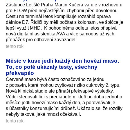
Zástupce Letiště Praha Martin Kučera varuje v rozhovoru
pro FLOW před nejčastějšími chybami před dovolenou.
Cestu na terminál letos komplikuje rozsáhlá oprava
dálnice D7. Řidiči by měli počítat s kolonami, ve špičce je
lepší využít MHD. K pohodlnému odletu letos přispívá
nová digitální asistentka AVA a více samoobslužných
přepážek pro odbavení zavazadel.
tento rok
Měsíc v kuse jedli každý den hovězí maso.
To, co poté ukázaly testy, všechny
překvapilo
Červené maso bývá často označováno za jednu
z potravin, které mohou zvyšovat riziko cukrovky 2. typu.
Nová klinická studie ale přináší překvapivé výsledky.
Vědci sledovali lidi s prediabetem, kteří po dobu jednoho
měsíce jedli hovězí maso každý den, a porovnávali je
s účastníky konzumujícími drůbež. Ukázalo se, že rozdíly
nebyly takové, jaké mnozí očekávali.
tento rok