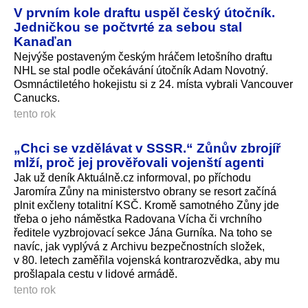
V prvním kole draftu uspěl český útočník.
Jedničkou se počtvrté za sebou stal
Kanaďan
Nejvýše postaveným českým hráčem letošního draftu
NHL se stal podle očekávání útočník Adam Novotný.
Osmnáctiletého hokejistu si z 24. místa vybrali Vancouver
Canucks.
tento rok
„Chci se vzdělávat v SSSR.“ Zůnův zbrojíř
mlží, proč jej prověřovali vojenští agenti
Jak už deník Aktuálně.cz informoval, po příchodu
Jaromíra Zůny na ministerstvo obrany se resort začíná
plnit exčleny totalitní KSČ. Kromě samotného Zůny jde
třeba o jeho náměstka Radovana Vícha či vrchního
ředitele vyzbrojovací sekce Jána Gurníka. Na toho se
navíc, jak vyplývá z Archivu bezpečnostních složek,
v 80. letech zaměřila vojenská kontrarozvědka, aby mu
prošlapala cestu v lidové armádě.
tento rok