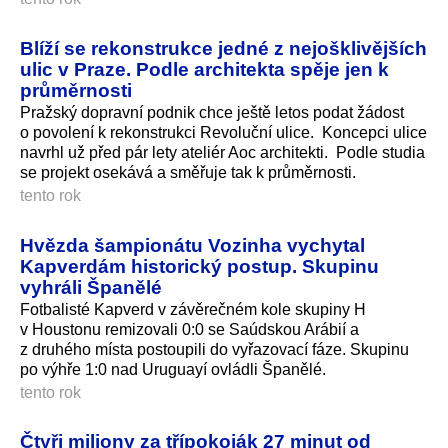
Blíží se rekonstrukce jedné z nejošklivějších
ulic v Praze. Podle architekta spěje jen k
průměrnosti
Pražský dopravní podnik chce ještě letos podat žádost
o povolení k rekonstrukci Revoluční ulice. Koncepci ulice
navrhl už před pár lety ateliér Aoc architekti. Podle studia
se projekt osekává a směřuje tak k průměrnosti.
tento rok
Hvězda šampionátu Vozinha vychytal
Kapverdám historický postup. Skupinu
vyhráli Španělé
Fotbalisté Kapverd v závěrečném kole skupiny H
v Houstonu remizovali 0:0 se Saúdskou Arábií a
z druhého místa postoupili do vyřazovací fáze. Skupinu
po výhře 1:0 nad Uruguayí ovládli Španělé.
tento rok
Čtyři miliony za třípokoják 27 minut od