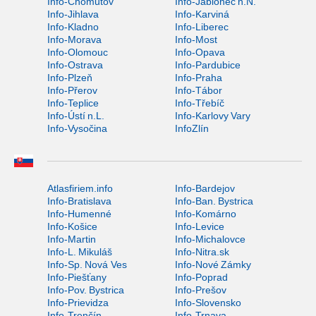
Info-Chomutov
Info-Jablonec n.N.
Info-Jihlava
Info-Karviná
Info-Kladno
Info-Liberec
Info-Morava
Info-Most
Info-Olomouc
Info-Opava
Info-Ostrava
Info-Pardubice
Info-Plzeň
Info-Praha
Info-Přerov
Info-Tábor
Info-Teplice
Info-Třebíč
Info-Ústí n.L.
Info-Karlovy Vary
Info-Vysočina
InfoZlín
Atlasfiriem.info
Info-Bardejov
Info-Bratislava
Info-Ban. Bystrica
Info-Humenné
Info-Komárno
Info-Košice
Info-Levice
Info-Martin
Info-Michalovce
Info-L. Mikuláš
Info-Nitra.sk
Info-Sp. Nová Ves
Info-Nové Zámky
Info-Piešťany
Info-Poprad
Info-Pov. Bystrica
Info-Prešov
Info-Prievidza
Info-Slovensko
Info-Trenčín
Info-Trnava