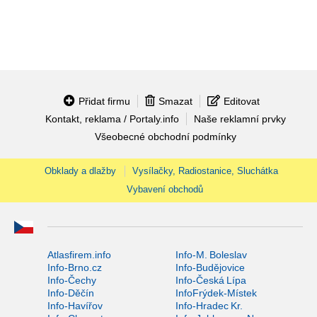
Přidat firmu
Smazat
Editovat
Kontakt, reklama / Portaly.info
Naše reklamní prvky
Všeobecné obchodní podmínky
Obklady a dlažby
Vysílačky, Radiostanice, Sluchátka
Vybavení obchodů
Atlasfirem.info
Info-M. Boleslav
Info-Brno.cz
Info-Budějovice
Info-Čechy
Info-Česká Lípa
Info-Děčín
InfoFrýdek-Místek
Info-Havířov
Info-Hradec Kr.