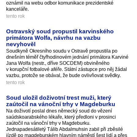
oznámil na webu odbor komunikace prezidentské
kanceláře.
tento rok
Ostravský soud propustil karvinského
primátora Wolfa, návrhu na vazbu
nevyhověl
Soudkyně Okresního soudu v Ostravě propustila po
dnešním téměř čtyřhodinovém jednání primátora Karviné
Jana Wolfa (nestr., dříve SOCDEM) obviněného
v korupční fotbalové aféře. Státní zástupce pro něj žádal
vazbu, protože se obával, že bude ovlivňovat svědky.
tento rok
Soud uložil doživotní trest muži, který
zaútočil na vánoční trhy v Magdeburku
Na doživotí poslal dnes německý soud do vězení
saúdskoarabského lékaře, který předloni v prosinci
zaútočil na vánoční trhy v Magdeburku.
Jednapadesátiletý Tálib Abdalmuhsin zabil při zběsilé
jízdě po magdeburském hlavním náměstí šest lidí a přes