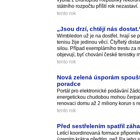
státního rozpočtu příští rok nezastaví.
tento rok
„Jsou drzí, chtějí nás dostat
Wimbledon už je na dostřel, hrají se 
tenisu žije jedinou věcí. Čtyřletý di
silou. Případ exemplárního trestu za
objevují, byť chování české tenistky 
tento rok
Nová zelená úsporám spouští
poradce
Portál pro elektronické podávání žád
energetickou chudobou mohou čerpat z
renovaci domu až 2 miliony korun s 
tento rok
Před sestřelením spatřil záh
Letící koordinovaná formace připomín
územím krátce předtím, než šla jeho 