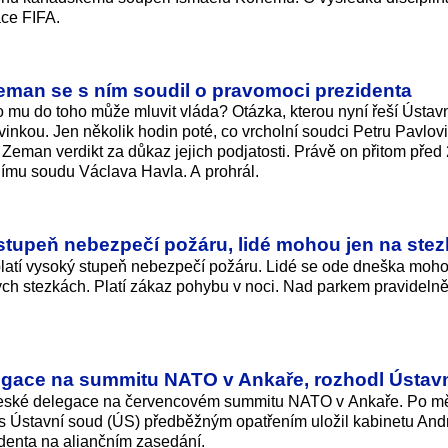
ace FIFA.
Zeman se s ním soudil o pravomoci prezidenta
mu do toho může mluvit vláda? Otázka, kterou nyní řeší Ústav
inkou. Jen několik hodin poté, co vrcholní soudci Petru Pavlovi 
eman verdikt za důkaz jejich podjatosti. Právě on přitom před 
ímu soudu Václava Havla. A prohrál.
 stupeň nebezpečí požáru, lidé mohou jen na stez
latí vysoký stupeň nebezpečí požáru. Lidé se ode dneška moh
h stezkách. Platí zákaz pohybu v noci. Nad parkem pravidelně 
egace na summitu NATO v Ankaře, rozhodl Ústav
 české delegace na červencovém summitu NATO v Ankaře. Po mě
es Ústavní soud (ÚS) předběžným opatřením uložil kabinetu And
identa na aliančním zasedání.