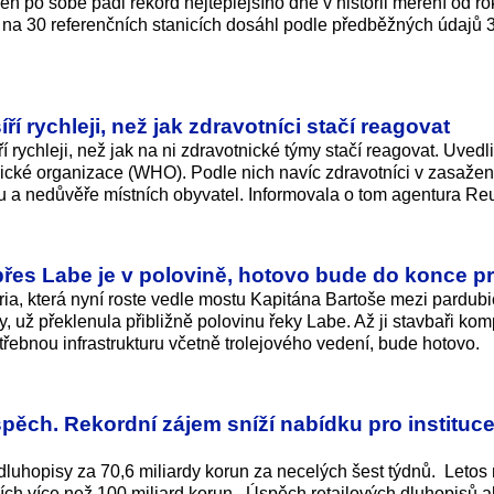
den po sobě padl rekord nejteplejšího dne v historii měření od r
 na 30 referenčních stanicích dosáhl podle předběžných údajů 
í rychleji, než jak zdravotníci stačí reagovat
rychleji, než jak na ni zdravotnické týmy stačí reagovat. Uvedli
nické organizace (WHO). Podle nich navíc zdravotníci v zasaže
 a nedůvěře místních obyvatel. Informovala o tom agentura Reu
přes Labe je v polovině, hotovo bude do konce p
ia, která nyní roste vedle mostu Kapitána Bartoše mezi pardub
, už překlenula přibližně polovinu řeky Labe. Až ji stavbaři kom
řebnou infrastrukturu včetně trolejového vedení, bude hotovo.
pěch. Rekordní zájem sníží nabídku pro instituce
é dluhopisy za 70,6 miliardy korun za necelých šest týdnů. Letos
ch více než 100 miliard korun. Úspěch retailových dluhopisů ale