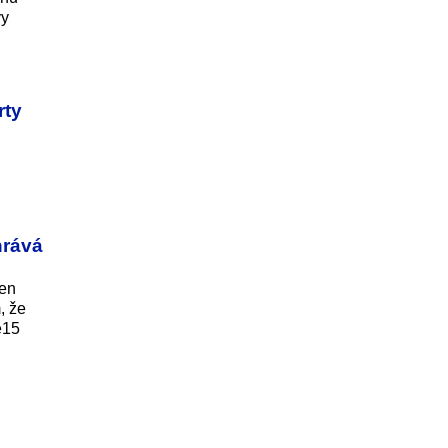
vy
rty
hrává
jen
, že
e15