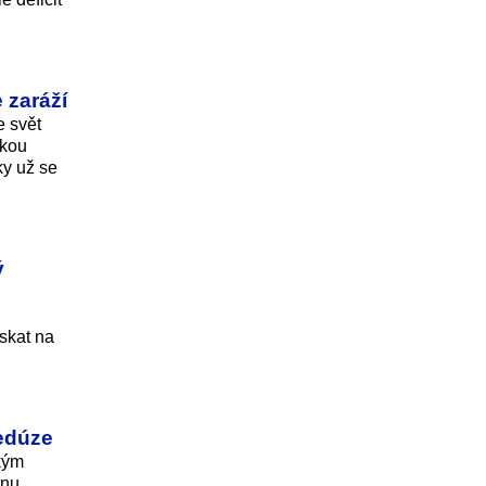
 zaráží
e svět
ckou
ky už se
ý
skat na
medúze
ským
bnu