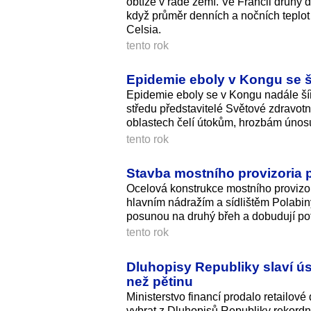
obtíže v řadě zemí. Ve Francii druhý 
když průměr denních a nočních teplot
Celsia.
tento rok
Epidemie eboly v Kongu se šíř
Epidemie eboly se v Kongu nadále šíří 
středu představitelé Světové zdravot
oblastech čelí útokům, hrozbám únosu
tento rok
Stavba mostního provizoria 
Ocelová konstrukce mostního provizor
hlavním nádražím a sídlištěm Polabiny
posunou na druhý břeh a dobudují pot
tento rok
Dluhopisy Republiky slaví ús
než pětinu
Ministerstvo financí prodalo retailov
vybrat z Dluhopisů Republiky rekordní