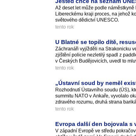
Ještěd chce na seznam UNESC
Až deset let může podle náměstkyně h
Libereckému kraji proces, na jehož k
světového dědictví UNESCO.
tento rok
U Blatné se topilo dítě, resu
Záchranáři vyjížděli na Strakonicku ve
zjištění policie nezletilý spadl z pad
v Českých Budějovicích, uvedl to mluvč
tento rok
„Ústavní soud by neměl exist
Rozhodnutí Ústavního soudu (ÚS), kter
summitu NATO v Ankaře, vyvolalo okamž
zdravého rozumu, druhá strana barik
tento rok
Evropa další den bojovala s v
V západní Evropě ve středu pokračoval