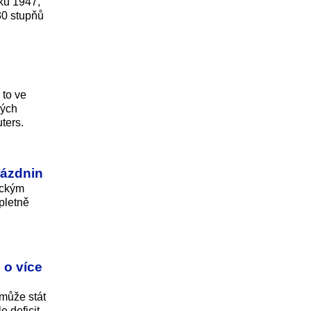
oku 1947,
30 stupňů
 to ve
ných
ters.
rázdnin
ickým
pletně
 o více
 může stát
 deficit