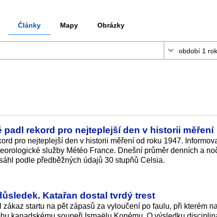
Články
Mapy
Obrázky
padl rekord pro nejteplejší den v historii měření
ord pro nejteplejší den v historii měření od roku 1947. Informov
eorologické služby Météo France. Dnešní průměr denních a no
dosáhl podle předběžných údajů 30 stupňů Celsia.
sledek. Katařan dostal tvrdý trest
zákaz startu na pět zápasů za vyloučení po faulu, při kterém n
 nohu kanadskému soupeři Ismaëlu Konému. O výsledku disciplin