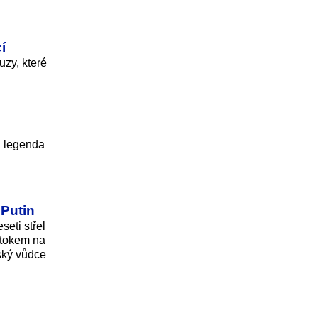
í
uzy, které
á legenda
 Putin
eti střel
útokem na
ský vůdce