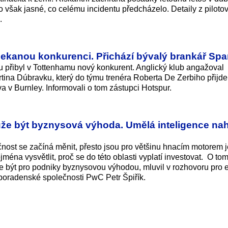
 však jasné, co celému incidentu předcházelo. Detaily z piloto
.
kanou konkurenci. Přichází bývalý brankář Spa
přibyl v Tottenhamu nový konkurent. Anglický klub angažoval
na Dúbravku, který do týmu trenéra Roberta De Zerbiho přijde
a v Burnley. Informovali o tom zástupci Hotspur.
že být byznysová výhoda. Umělá inteligence na
ost se začíná měnit, přesto jsou pro většinu hnacím motorem 
éna vysvětlit, proč se do této oblasti vyplatí investovat. O tom
e být pro podniky byznysovou výhodou, mluvil v rozhovoru pro 
 poradenské společnosti PwC Petr Špiřík.