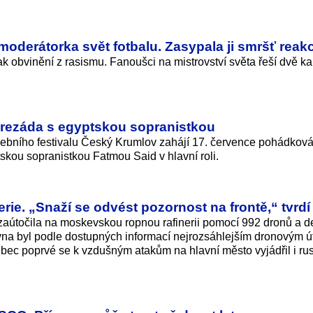
moderátorka svět fotbalu. Zasypala ji smršť reakc
ak obvinění z rasismu. Fanoušci na mistrovství světa řeší dvě ka
erezáda s egyptskou sopranistkou
debního festivalu Český Krumlov zahájí 17. července pohádkov
skou sopranistkou Fatmou Said v hlavní roli.
rie. „Snaží se odvést pozornost na frontě,“ tvrdí
zaútočila na moskevskou ropnou rafinerii pomocí 992 dronů a des
rvna byl podle dostupných informací nejrozsáhlejším dronovým 
ůbec poprvé se k vzdušným atakům na hlavní město vyjádřil i ru