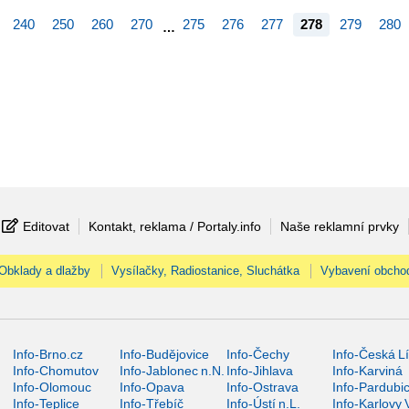
240
250
260
270
275
276
277
278
279
280
…
Editovat
Kontakt, reklama / Portaly.info
Naše reklamní prvky
Obklady a dlažby
Vysílačky, Radiostanice, Sluchátka
Vybavení obcho
Info-Brno.cz
Info-Budějovice
Info-Čechy
Info-Česká L
Info-Chomutov
Info-Jablonec n.N.
Info-Jihlava
Info-Karviná
Info-Olomouc
Info-Opava
Info-Ostrava
Info-Pardubi
Info-Teplice
Info-Třebíč
Info-Ústí n.L.
Info-Karlovy 