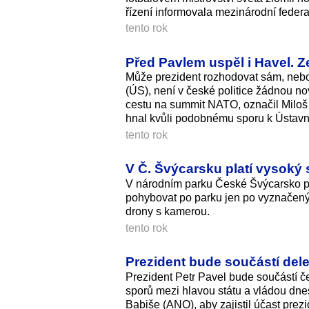
řízení informovala mezinárodní feder
tento rok
Před Pavlem uspěl i Havel. 
Může prezident rozhodovat sám, nebo 
(ÚS), není v české politice žádnou nov
cestu na summit NATO, označil Miloš Z
hnal kvůli podobnému sporu k Ústavn
tento rok
V Č. Švýcarsku platí vysoký
V národním parku České Švýcarsko p
pohybovat po parku jen po vyznačenýc
drony s kamerou.
tento rok
Prezident bude součástí del
Prezident Petr Pavel bude součástí
sporů mezi hlavou státu a vládou dn
Babiše (ANO), aby zajistil účast prez