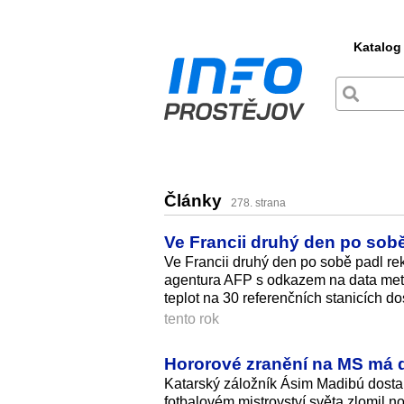
Katalog
Články
278. strana
Ve Francii druhý den po sobě 
Ve Francii druhý den po sobě padl rek
agentura AFP s odkazem na data met
teplot na 30 referenčních stanicích 
tento rok
Hororové zranění na MS má dů
Katarský záložník Ásim Madibú dostal 
fotbalovém mistrovství světa zlomil