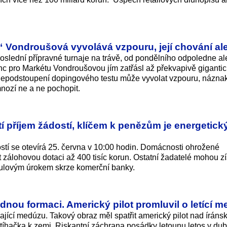
.“ Vondroušová vyvolává vzpouru, její chování ale
poslední přípravné turnaje na trávě, od pondělního odpoledne al
stanc pro Markétu Vondroušovou jím zatřásl až překvapivě giganti
 nepodstoupení dopingového testu může vyvolat vzpouru, názna
mnozí ne a ne pochopit.
 příjem žádostí, klíčem k penězům je energetick
ostí se otevírá 25. června v 10:00 hodin. Domácnosti ohrožené
álohovou dotaci až 400 tisíc korun. Ostatní žadatelé mohou zí
nulovým úrokem skrze komerční banky.
adnou formaci. Americký pilot promluvil o letící 
ající medúzu. Takový obraz měl spatřit americký pilot nad írán
stíhačka k zemi. Riskantní záchrana posádky letounu letos v du