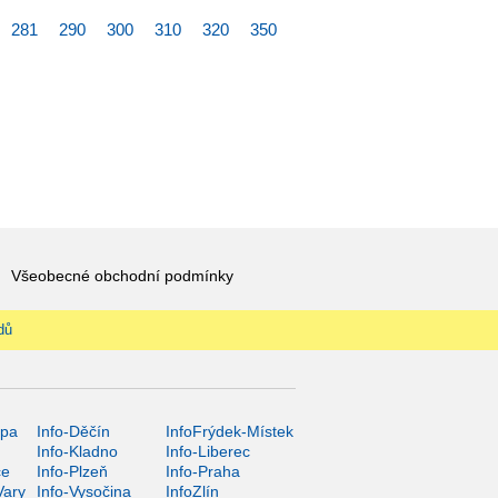
281
290
300
310
320
350
Všeobecné obchodní podmínky
dů
ípa
Info-Děčín
InfoFrýdek-Místek
Info-Kladno
Info-Liberec
ce
Info-Plzeň
Info-Praha
Vary
Info-Vysočina
InfoZlín