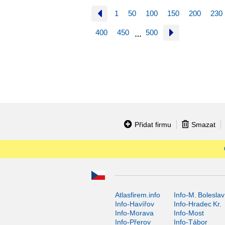
1
50
100
150
200
230
400
450
500
…
Přidat firmu
Smazat
Atlasfirem.info
Info-M. Boleslav
Info-Havířov
Info-Hradec Kr.
Info-Morava
Info-Most
Info-Přerov
Info-Tábor