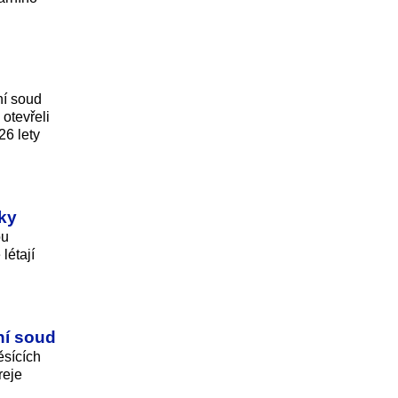
ní soud
otevřeli
26 lety
ky
ou
létají
ní soud
sících
reje