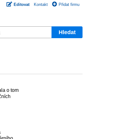
Editovat
Kontakt
Přidat firmu
Hledat
ala o tom
čních
a
árního