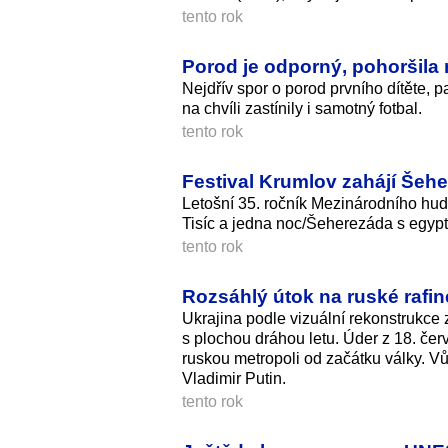
tento rok
Porod je odporný, pohoršila 
Nejdřív spor o porod prvního dítěte, p
na chvíli zastínily i samotný fotbal.
tento rok
Festival Krumlov zahájí Šeh
Letošní 35. ročník Mezinárodního hu
Tisíc a jedna noc/Šeherezáda s egypt
tento rok
Rozsáhlý útok na ruské rafine
Ukrajina podle vizuální rekonstrukce 
s plochou dráhou letu. Úder z 18. če
ruskou metropoli od začátku války. V
Vladimir Putin.
tento rok