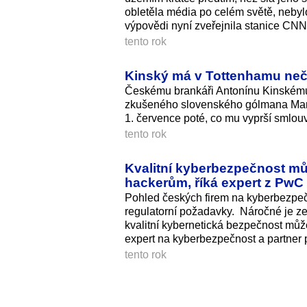
obletěla média po celém světě, nebylo
výpovědi nyní zveřejnila stanice CNN
tento rok
Kinský má v Tottenhamu neče
Českému brankáři Antonínu Kinskému 
zkušeného slovenského gólmana Marti
1. července poté, co mu vyprší smlouv
tento rok
Kvalitní kyberbezpečnost mů
hackerům, říká expert z PwC
Pohled českých firem na kyberbezpečn
regulatorní požadavky. Náročné je zejm
kvalitní kybernetická bezpečnost můž
expert na kyberbezpečnost a partner
tento rok