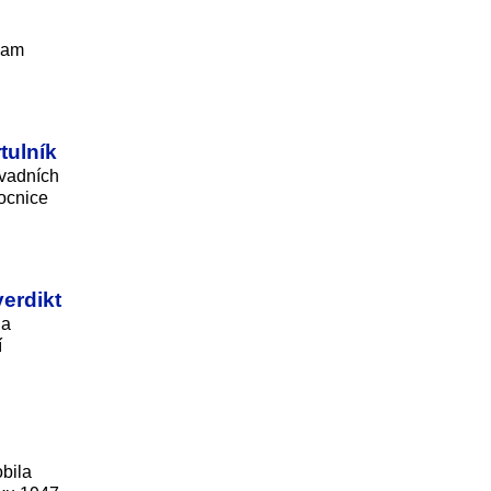
znam
tulník
avadních
mocnice
erdikt
na
í
obila