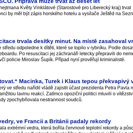
O. Příprava může trvat až deset let
ejtmana Květy Vinklátové (Starostové pro Liberecký kraj) trvat
onci by měl být zápis horského hotelu a vysílače Ještěd na Se
scitace trvala desítky minut. Na místě zasahoval vr
 středu odpoledne k dítěti, které se topilo v rybníku. Podle dos
dleboardu. Po resuscitaci jej záchranáři letecky přepravili do ne
í policie Miroslav Šupík. Případ nyní prověřují kriminalisté.
ovat.“ Macinka, Turek i Klaus tepou překvapivý v
ý ve středu nařídil vládě zajistit účast prezidenta Petra Pavla 
itou lavinu reakcí. Zatímco opoziční politici mluvili o vítězstv
ády zpochybňovala nestrannost soudců.
edry, ve Francii a Británii padaly rekordy
a extrémní vedra, která bořila červnové teplotní rekordy a půs