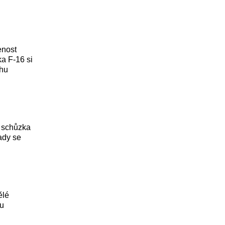
enost
ka F-16 si
chu
e schůzka
ady se
ělé
zu