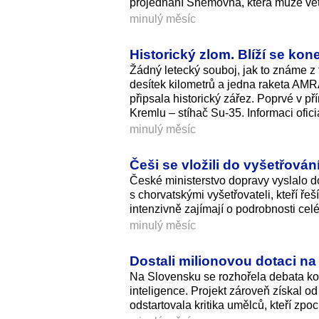
projednání Sněmovna, která může veto
minulý měsíc
Historický zlom. Blíží se ko
Žádný letecký souboj, jak to známe z 
desítek kilometrů a jedna raketa AMR
připsala historický zářez. Poprvé v p
Kremlu – stíhač Su-35. Informaci ofici
minulý měsíc
Češi se vložili do vyšetřová
České ministerstvo dopravy vyslalo 
s chorvatskými vyšetřovateli, kteří ř
intenzivně zajímají o podrobnosti cel
minulý měsíc
Dostali milionovou dotaci na d
Na Slovensku se rozhořela debata kol
inteligence. Projekt zároveň získal 
odstartovala kritika umělců, kteří zpo