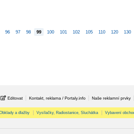
96
97
98
99
100
101
102
105
110
120
130
Editovat
Kontakt, reklama / Portaly.info
Naše reklamní prvky
Obklady a dlažby
Vysílačky, Radiostanice, Sluchátka
Vybavení obcho