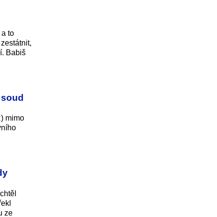
 a to
zestátnit,
í. Babiš
l soud
SŘ) mimo
vního
dy
chtěl
řekl
u ze