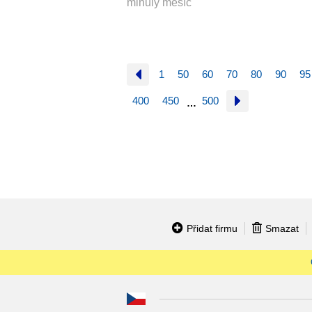
minulý měsíc
1
50
60
70
80
90
95
400
450
500
…
Přidat firmu
Smazat