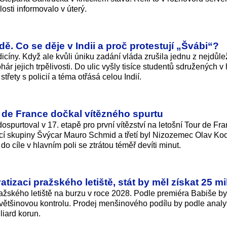
losti informovalo v úterý.
dě. Co se děje v Indii a proč protestují „Švábi“?
cíny. Když ale kvůli úniku zadání vláda zrušila jednu z nejdůlež
ár jejich trpělivosti. Do ulic vyšly tisíce studentů sdružených v 
třety s policií a téma otřásá celou Indií.
r de France dočkal vítězného spurtu
dospurtoval v 17. etapě pro první vítězství na letošní Tour de Fra
cí skupiny Švýcar Mauro Schmid a třetí byl Nizozemec Olav Kooi
 cíle v hlavním poli se ztrátou téměř devíti minut.
tizaci pražského letiště, stát by měl získat 25 mi
ražského letiště na burzu v roce 2028. Podle premiéra Babiše by 
 většinovou kontrolu. Prodej menšinového podílu by podle analy
liard korun.