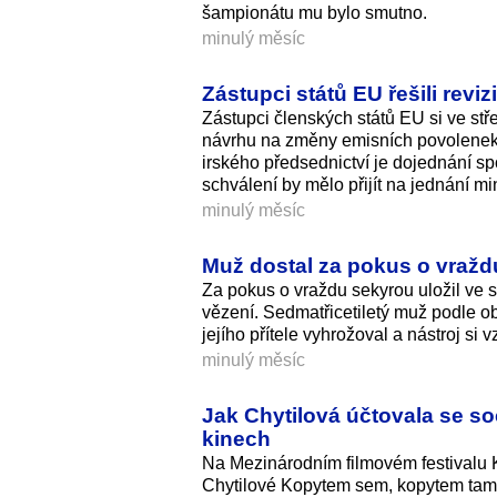
šampionátu mu bylo smutno.
minulý měsíc
Zástupci států EU řešili rev
Zástupci členských států EU si ve stř
návrhu na změny emisních povolenek 
irského předsednictví je dojednání spo
schválení by mělo přijít na jednání min
minulý měsíc
Muž dostal za pokus o vraždu
Za pokus o vraždu sekyrou uložil ve s
vězení. Sedmatřicetiletý muž podle o
jejího přítele vyhrožoval a nástroj si 
minulý měsíc
Jak Chytilová účtovala se s
kinech
Na Mezinárodním filmovém festivalu K
Chytilové Kopytem sem, kopytem tam,