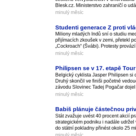
Blesk.cz. Ministerstvo zahraničí o udá
minulý měsíc
Studenti generace Z proti vlá
Miliony mladých Indů sní o studiu medi
přijímacích zkoušek v zemi, přetekl poh
„Cockroach“ (Švábi). Protesty provází s
minulý měsíc
Philipsen se v 17. etapě Tou
Belgický cyklista Jasper Philipsen si 
Druhý skončil ve finiši početné vedou
závodu Slovinec Tadej Pogačar dojel do
minulý měsíc
Babiš plánuje částečnou priva
Stát zvažuje uvést 40 procent akcií p
strategickém podniku i nadále udržel
do státní pokladny přinést okolo 25 mi
minulý měsíc