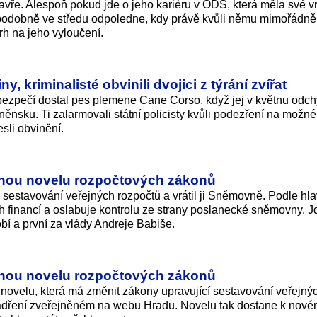
vře. Alespoň pokud jde o jeho kariéru v ODS, která měla své v
ěpodobně ve středu odpoledne, kdy právě kvůli němu mimořádně
h na jeho vyloučení.
 kriminalisté obvinili dvojici z týrání zvířat
ezpečí dostal pes plemene Cane Corso, když jej v květnu odchy
něnsku. Ti zalarmovali státní policisty kvůli podezření na možné 
sli obvinění.
rnou novelu rozpočtových zákonů
 sestavování veřejných rozpočtů a vrátil ji Sněmovně. Podle hla
h financí a oslabuje kontrolu ze strany poslanecké sněmovny. Jde
bí a první za vlády Andreje Babiše.
rnou novelu rozpočtových zákonů
 novelu, která má změnit zákony upravující sestavování veřejný
yjádření zveřejněném na webu Hradu. Novelu tak dostane k nov