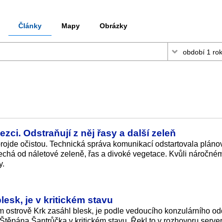
Články
Mapy
Obrázky
ezci. Odstraňují z něj řasy a další zeleň
projde očistou. Technická správa komunikací odstartovala plán
o nechá od náletové zeleně, řas a divoké vegetace. Kvůli náročné
y.
esk, je v kritickém stavu
m ostrově Krk zasáhl blesk, je podle vedoucího konzulárního od
Štěpána Šantrůčka v kritickém stavu. Řekl to v rozhovoru serve