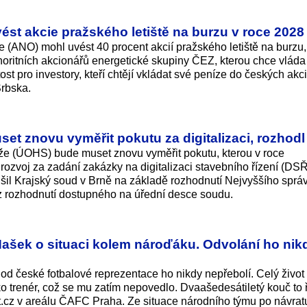
ést akcie pražského letiště na burzu v roce 2028
 (ANO) mohl uvést 40 procent akcií pražského letiště na burzu,
oritních akcionářů energetické skupiny ČEZ, kterou chce vláda 
tost pro investory, kteří chtějí vkládat své peníze do českých akci
Srbska.
et znovu vyměřit pokutu za digitalizaci, rozhod
e (ÚOHS) bude muset znovu vyměřit pokutu, kterou v roce
í rozvoj za zadání zakázky na digitalizaci stavebního řízení (D
šil Krajský soud v Brně na základě rozhodnutí Nejvyššího sprá
 z rozhodnutí dostupného na úřední desce soudu.
Hašek o situaci kolem nároďáku. Odvolání ho nik
od české fotbalové reprezentace ho nikdy nepřebolí. Celý život 
ako trenér, což se mu zatím nepovedlo. Dvaašedesátiletý kouč to 
.cz v areálu ČAFC Praha. Ze situace národního týmu po návrat