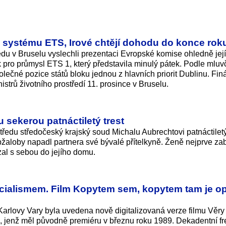
izi systému ETS, Irové chtějí dohodu do konce rok
edu v Bruselu vyslechli prezentaci Evropské komise ohledně jej
pro průmysl ETS 1, který představila minulý pátek. Podle mluv
lečné pozice států bloku jednou z hlavních priorit Dublinu. Finá
istrů životního prostředí 11. prosince v Bruselu.
 sekerou patnáctiletý trest
tředu středočeský krajský soud Michalu Aubrechtovi patnáctiletý
bžaloby napadl partnera své bývalé přítelkyně. Ženě nejprve zab
vzal s sebou do jejího domu.
ocialismem. Film Kopytem sem, kopytem tam je op
arlovy Vary byla uvedena nově digitalizovaná verze filmu Věry
 jenž měl původně premiéru v březnu roku 1989. Dekadentní fr