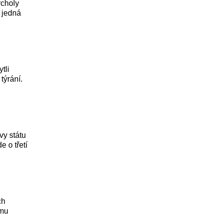
rcholy
 jedná
tli
týrání.
vy státu
 o třetí
ch
ému