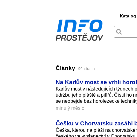
Katalog
Články
99. strana
Na Karlův most se vrhli horol
Karlův most v následujících týdnech 
údržbu jeho pláště a pilířů. Čistit h
se neobejde bez horolezecké technik
minulý měsíc
Češku v Chorvatsku zasáhl bl
Češka, kterou na pláži na chorvatské
českého velvyslanectví v Chorvatsku 