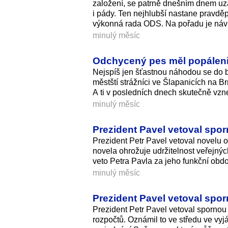
založení, se patrně dnešním dnem uza
i pády. Ten nejhlubší nastane pravd
výkonná rada ODS. Na pořadu je návr
minulý měsíc
Odchycený pes měl popáleniny,
Nejspíš jen šťastnou náhodou se do b
městští strážníci ve Šlapanicích na Br
A ti v posledních dnech skutečně vzne
minulý měsíc
Prezident Pavel vetoval spo
Prezident Petr Pavel vetoval novelu o
novela ohrožuje udržitelnost veřejnýc
veto Petra Pavla za jeho funkční obdo
minulý měsíc
Prezident Pavel vetoval spo
Prezident Petr Pavel vetoval spornou
rozpočtů. Oznámil to ve středu ve v