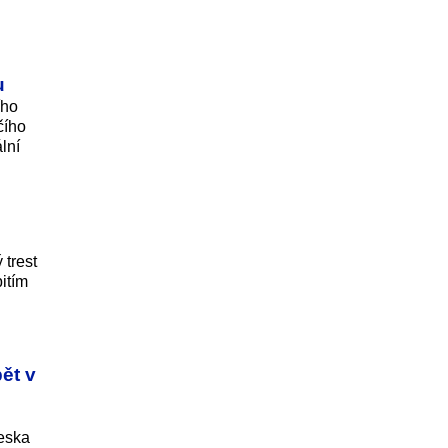
u
ího
čího
lní
 trest
itím
ět v
eska