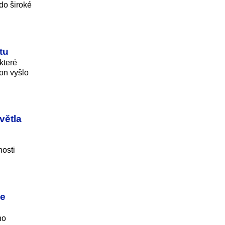
do široké
tu
které
on vyšlo
větla
nosti
ce
ho