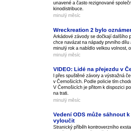
unavené a často rezignované společno
kinodistribuce.
minulý měsíc
Wreckreation 2 bylo oznámen
Arkádové závody se dočkají dalšího 
chce navázat na nápady prvního dílu 
minulý rok a nabídlo velkou volnost, 
minulý měsíc
VIDEO: Lidé na přejezdu v Čer
I přes spuštěné závory a výstražná čer
v Černošicích. Podle policie tím chodc
V Černošicích je přitom k dispozici 
na trati.
minulý měsíc
Vedení ODS může sáhnout k 
vyloučit
Stranický příběh kontroverzního exsta