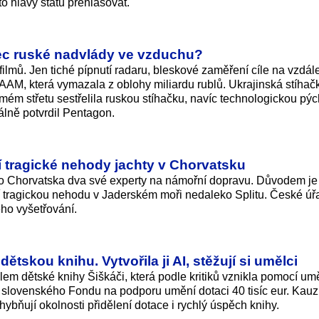
 hlavy státu přehlasovat.
nec ruské nadvlády ve vzduchu?
filmů. Jen tiché pípnutí radaru, bleskové zaměření cíle na vzdál
AAM, která vymazala z oblohy miliardu rublů. Ukrajinská stíhač
římém střetu sestřelila ruskou stíhačku, navíc technologickou pý
álně potvrdil Pentagon.
ní tragické nehody jachty v Chorvatsku
do Chorvatska dva své experty na námořní dopravu. Důvodem j
eší tragickou nehodu v Jaderském moři nedaleko Splitu. České úř
ého vyšetřování.
ětskou knihu. Vytvořila ji AI, stěžují si umělci
em dětské knihy Šiškáči, která podle kritiků vznikla pomocí um
od slovenského Fondu na podporu umění dotaci 40 tisíc eur. Kau
chybňují okolnosti přidělení dotace i rychlý úspěch knihy.