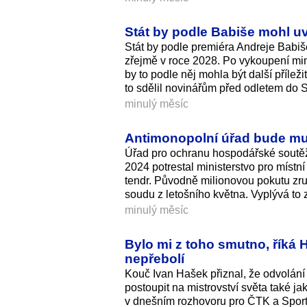
Stát by podle Babiše mohl uv
Stát by podle premiéra Andreje Babiše
zřejmě v roce 2028. Po vykoupení min
by to podle něj mohla být další příleži
to sdělil novinářům před odletem do 
minulý měsíc
Antimonopolní úřad bude mus
Úřad pro ochranu hospodářské soutěž
2024 potrestal ministerstvo pro místn
tendr. Původně milionovou pokutu zru
soudu z letošního května. Vyplývá to
minulý měsíc
Bylo mi z toho smutno, říká 
nepřebolí
Kouč Ivan Hašek přiznal, že odvolání 
postoupit na mistrovství světa také j
v dnešním rozhovoru pro ČTK a Sport