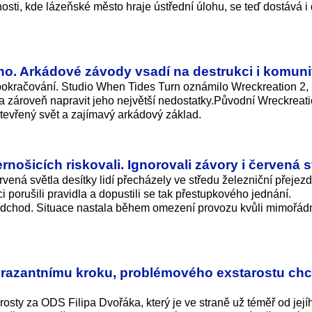
sti, kde lázeňské město hraje ústřední úlohu, se teď dostává i 
o. Arkádové závody vsadí na destrukci i komuni
pokračování. Studio When Tides Turn oznámilo Wreckreation 2, 
a zároveň napravit jeho největší nedostatky.Původní Wreckreati
otevřený svět a zajímavý arkádový základ.
nošicích riskovali. Ignorovali závory i červená s
vená světla desítky lidí přecházely ve středu železniční přejezd
i porušili pravidla a dopustili se tak přestupkového jednání.
podchod. Situace nastala během omezení provozu kvůli mimořád
razantnímu kroku, problémového exstarostu ch
rosty za ODS Filipa Dvořáka, který je ve straně už téměř od její